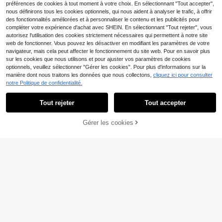
-20%
Derniers 3 jours
e. Nouveau modèle élégant, doux et
préférences de cookies à tout moment à votre choix. En sélectionnant "Tout accepter",
Estimé
décontracté pour l'automne et l'hiv
nous définirons tous les cookies optionnels, qui nous aident à analyser le trafic, à offrir
er, pour les filles.
des fonctionnalités améliorées et à personnaliser le contenu et les publicités pour
compléter votre expérience d'achat avec SHEIN. En sélectionnant "Tout rejeter", vous
autorisez l'utilisation des cookies strictement nécessaires qui permettent à notre site
web de fonctionner. Vous pouvez les désactiver en modifiant les paramètres de votre
navigateur, mais cela peut affecter le fonctionnement du site web. Pour en savoir plus
sur les cookies que nous utilisons et pour ajuster vos paramètres de cookies
optionnels, veuillez sélectionner "Gérer les cookies". Pour plus d'informations sur la
manière dont nous traitons les données que nous collectons,
cliquez ici pour consulter
notre Politique de confidentialité.
Tout rejeter
Tout accepter
8
Gérer les cookies
AJOUTER AU PANIER
21% DE RÉDUCTION !
10% DE RÉDUCTION
#MaillesEssentielles
Louniche Cardigan en maille ample
SHEIN EZwear Cardigan en tricot à
27
à manches lanternes blanches bout
CA$
.70
manches longues, boutonnage, styl
onné pour le printemps et l'été, haut
26
-10%
Derniers 3 jours
CA$
.28
e minimaliste et polyvalent pour fe
s à manches longues
Estimé
mmes en automne/hiver