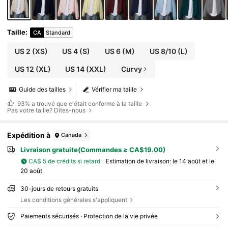
Taille
:
CA
Standard
US 2
(XS)
US 4
(S)
US 6
(M)
US 8/10
(L)
US 12
(XL)
US 14
(XXL)
Curvy
Guide des tailles
Vérifier ma taille
93%
a trouvé que c'était conforme à la taille
Pas votre taille? Dites-nous
Expédition à
Canada
Livraison gratuite(Commandes ≥ CA$19.00)
CA$ 5 de crédits si retard
Estimation de livraison:
le 14 août et le
20 août
30-jours de retours gratuits
Les conditions générales s'appliquent
Paiements sécurisés · Protection de la vie privée