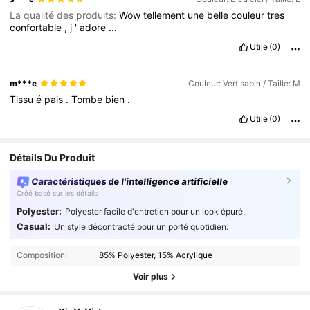
La qualité des produits:
Wow
tellement
une
belle
couleur
tres
confortable
,
j
'
adore
...
Utile
(0)
m***e
Couleur: Vert sapin / Taille: M
Tissu
é
pais
.
Tombe
bien
.
Utile
(0)
Détails Du Produit
Caractéristiques de l'intelligence artificielle
Créé basé sur les détails
Polyester:
Polyester facile d'entretien pour un look épuré.
Casual:
Un style décontracté pour un porté quotidien.
Composition:
85% Polyester, 15% Acrylique
Voir plus
1.1K Suiveurs
4.64