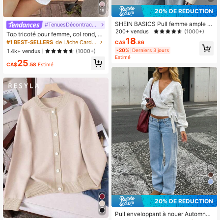
1.1K Suiveurs
4.64
20% DE RÉDUCTION
19
SHEIN BASICS Pull femme ample c
#TenuesDécontractées
ourt à col rond, manches longues, c
200+ vendus
(1000+)
Top tricoté pour femme, col rond, si
1.1K Suiveurs
4.64
ouleur unie, style décontracté, blan
18
mple boutonnage, couleur avoine, s
#1 BEST-SELLERS
de Lâche Cardigans pour femmes
CA$
.86
c cassé, manteau d'automne pour l
tyle décontracté Y2K, cardigan aut
-20%
Derniers 3 jours
1.4k+ vendus
(1000+)
e travail en journée
omne, printemps, hiver
Estimé
25
CA$
.58
Estimé
1.1K Suiveurs
4.64
1.1K Suiveurs
4.64
11
20% DE RÉDUCTION
Pull enveloppant à nouer Automne/