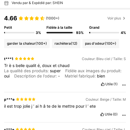
Vendu par & Expédié par: SHEIN
4.66
(1000+)
Voir plus
Petit
Fidèle à la taille
Grand
3%
93%
4%
garder la chaleur
(100+)
rachètera
(12)
pas d'odeur
(100+)
t***1
Couleur: Bleu ciel / Taille: S
Tr
è
s
belle
qualit
é,
doux
et
chaud
La qualité des produits:
super
Fidèle aux images du produit:
oui
Description de l'odeur:
-
Matriel fabriqué:
bien
Utile
(1)
p***e
Couleur: Beige / Taille: M
il
est
trop
jolie
j
’
ai
h
â
te
de
le
mettre
pour
l
’
ete
Utile
(0)
s***e
Couleur: Bleu ciel / Taille: L