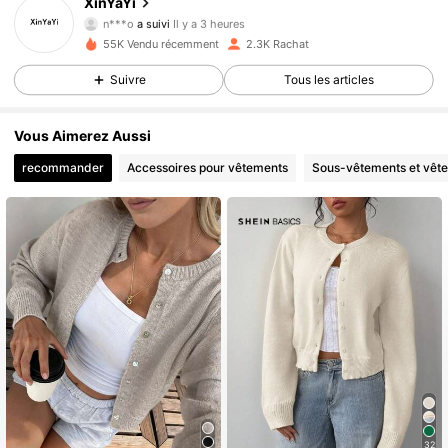
XinYaYi
n***o
a suivi
Il y a 3 heures
d***o
est en train de naviguer
55K Vendu récemment
2.3K Rachat
1.1K Suiveurs
4.64
Suivre
Tous les articles
1.1K Suiveurs
4.64
Vous Aimerez Aussi
recommander
Accessoires pour vêtements
Sous-vêtements et vêt
1.1K Suiveurs
4.64
1.1K Suiveurs
4.64
1.1K Suiveurs
4.64
1.1K Suiveurs
4.64
32