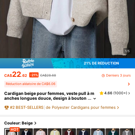
1/5
21% DE RÉDUCTION
22
-21%
Derniers 3 jours
CA$
.62
CA$28.68
Réduction aléatoire de CA$6.06
Cardigan beige pour femmes, veste pull à m
4.66
(
1000+
)
anches longues douce, design à bouton
s devant, automne
#
2
BEST-SELLERS
de Polyester Cardigans pour femmes
Couleur: Beige