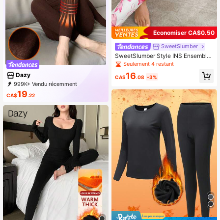
Économiser CA$0.50
SweetSlumber
SweetSlumber Style INS Ensemble
mignon de femmes avec décoration
Seulement 4 restant
de nœud, automne / hiver
16
Dazy
CA$
.08
-3%
999K+ Vendu récemment
999K+ Rachat
6.6M Abonné
19
CA$
.22