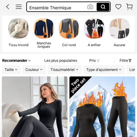
Ensemble Thermique
Luvlette Legging
Thermique
Manches
Tissu tricoté
Col rond
À enfiler
Aucune
longues
Recommander
Les plus populaires
Prix
Filtre
Taille
Couleur
Tissu/matériel
Type d'ajustement
Lon