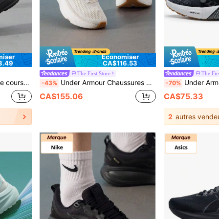
iser
Économiser
3.49
CA$116.53
The First Store
The Firs
ant aux sports intérieurs et extérieurs, 195109-02
Under Armour Chaussures de course professionnelles pour femmes UA W Infinite Elite 22026 Nouvelles d'été Semelle épaisse Maille Chaussures de course et d'entraînement décontractées 3028178-114
Under Armour Chaussures de course légères et respirantes HOVR Ph
-43%
-70%
CA$155.06
CA$75.33
2
autres vende