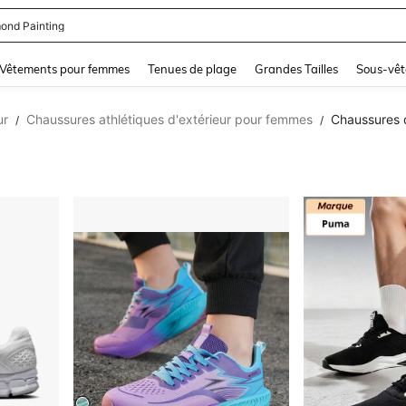
se Femme Chic
and down arrow keys to navigate search Dernière recherche and Rechercher et Tr
Vêtements pour femmes
Tenues de plage
Grandes Tailles
Sous-vêt
ur
Chaussures athlétiques d'extérieur pour femmes
Chaussures 
/
/