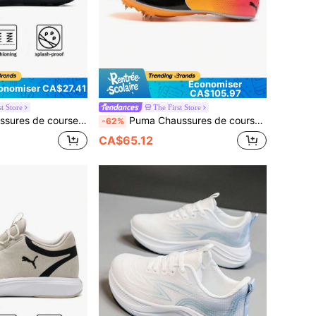
Économiser
onomiser CA$27.41
CA$105.97
t Store
The First Store
 amorti, légères, GT-2000 13, course sur route extérieure 1012B666
Puma Chaussures de course EvoSPEED Sprint 14, traction et vitesse pour la compétition et l'entraînement des hommes/femmes, modèle 377001
-62%
CA$65.12