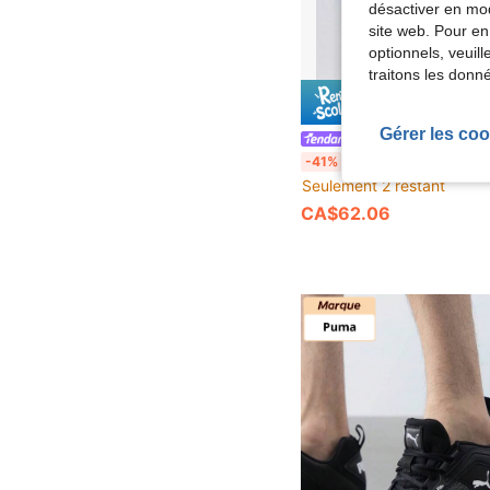
désactiver en mod
site web. Pour en
optionnels, veuil
traitons les donn
Économ
CA$4
Gérer les coo
The First Store
Skechers Chaussures de course rembourrées légères EDGERIDE pour femmes pour la course en ville et la 
-41%
Seulement 2 restant
CA$62.06