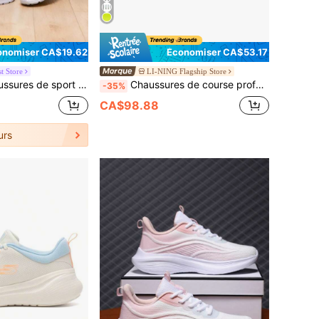
onomiser CA$19.62
Économiser CA$53.17
t Store
LI-NING Flagship Store
res, amortissantes pour hommes et femmes, fitness et course quotidienne, style 371128-02
Chaussures de course professionnelles pour femmes Li Ning Challenger ARMV002, magasin officiel authentique
-35%
CA$98.88
urs