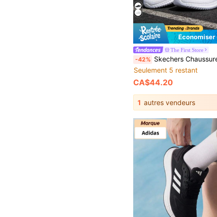
Économiser
The First Store
Skechers Chaussures de course LIFESTYLE SPORT, chaussures de fitness légères pour femmes, formati
-42%
Seulement 5 restant
CA$44.20
1
autres vendeurs