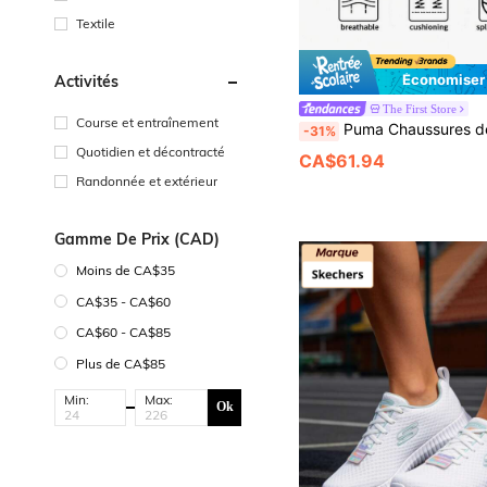
Textile
Économiser
Activités
The First Store
Course et entraînement
Puma Chaussures de course FTR Wave, Baskets rembourrées et respirantes pour hommes et femmes, Chaussur
-31%
Quotidien et décontracté
CA$61.94
Randonnée et extérieur
Gamme De Prix (CAD)
Moins de CA$35
CA$35 - CA$60
CA$60 - CA$85
Plus de CA$85
Min:
Max:
Ok