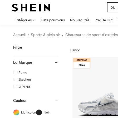
Blou
Use up 
Catégories
Juste pour vous
Nouveautés
Prix De Ouf
Accueil
Sports & plein air
Chaussures de sport d'extérie
/
/
Filtre
Plus
La Marque
Puma
Skechers
LI-NING
Couleur
Multicolore
Noir