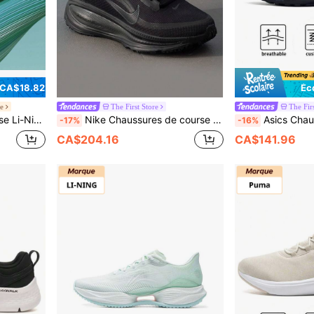
 CA$18.82
Éc
re
The First Store
The Firs
traînement à faible intensité ARHV016
Nike Chaussures de course W VOMERO 18 GTX, amorti rebondissant, hommes et femmes, randonnée, extérieur, course sur sentier HQ7002
Asics Chaussures de course pour femmes avec
-17%
-16%
CA$204.16
CA$141.96