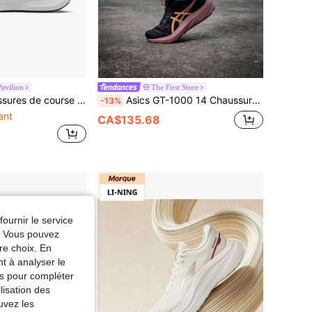
Pavilion
The First Store
lexibles et confortables, à semelle antidérapante et pour femmes, AIR WINFLO 11, HQ3467-190
Asics GT-1000 14 Chaussures de course pour femmes, amorties & stables, pour l'entraînement, l'extérieur, la course sur route, nouvelles chaussures de sport respirantes 2025 1012B859-001
-13%
ant
CA$135.68
fournir le service
e. Vous pouvez
re choix. En
nt à analyser le
tés pour compléter
lisation des
uvez les