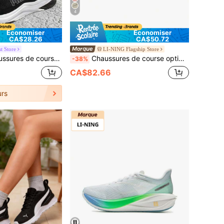
4
Économiser
Économiser
CA$28.26
CA$50.72
t Store
LI-NING Flagship Store
R Wave, Chaussures de gym, d'entraînement et de fitness pour hommes et femmes, 311095-01
Chaussures de course optimisées pour femmes LI-NING YUEYING 5 PRO avec une boîte à orteils large ARHV014
-38%
CA$82.66
rs