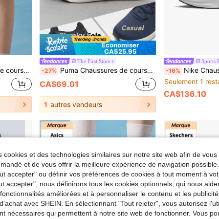
Économiser
CA$25.95
The First Store
Sports 
l'extérieur et l'entraînement KJ4018
Puma Chaussures de course Softride Cruise 2 à enfiler, amortissantes et légères pour hommes/femmes, jogging, entraînement longue distance, modèle : 312005-01
Nike Chaussures de course décontractées blanches légères, f
-27%
-16%
Seulement 1 rest
CA$69.01
CA$136.10
1
autres vendeurs
 cookies et des technologies similaires sur notre site web afin de vous 
andé et de vous offrir la meilleure expérience de navigation possibl
Tout accepter" ou définir vos préférences de cookies à tout moment à vot
ut accepter", nous définirons tous les cookies optionnels, qui nous aide
es fonctionnalités améliorées et à personnaliser le contenu et les publici
d'achat avec SHEIN. En sélectionnant "Tout rejeter", vous autorisez l'uti
nt nécessaires qui permettent à notre site web de fonctionner. Vous po