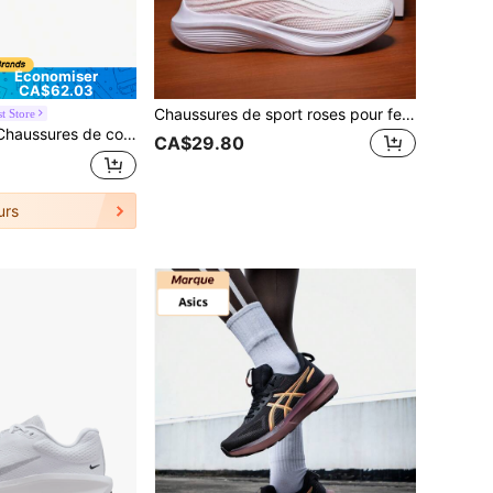
Économiser
CA$62.03
Chaussures de sport roses pour femmes, dessus en tricot, semelle souple et respirante, légères, confortables pour le voyage, la course, l'entraînement, la gym, le tennis
t Store
ur femmes VAPORPLUS, Baskets pour déplacement, course sur route 150224
CA$29.80
urs