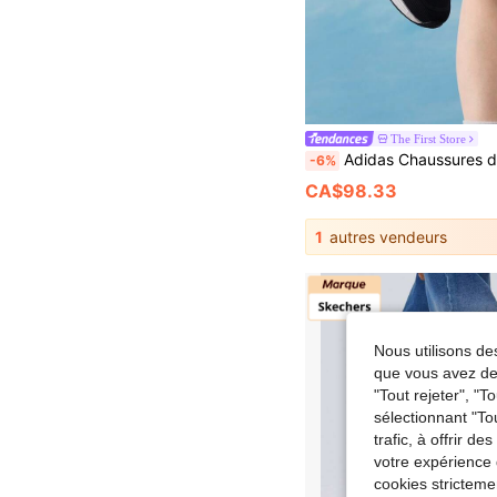
The First Store
Adidas Chaussures de course DURAMO 10, chaussures de fitness décontractées légères pour femmes pour 
-6%
CA$98.33
1
autres vendeurs
Nous utilisons des
que vous avez dem
"Tout rejeter", "
sélectionnant "To
trafic, à offrir d
votre expérience 
cookies stricteme