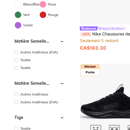
Blanc/Blanche
Rose
Vert
Rouge
Violet
Sports Pavilion
Nike Chaussures de course confortables et polyvalentes Air Zoom Vomero 5 à semelle antidér
-20%
Seulement 5 restant
Matière Semelle
Intérieure
CA$183.30
Autres matériaux (EVA)
Textile
Textile
Matière Semelle
Extérieure
Autres matériaux
Autres matériaux (EVA)
Tige
Textile