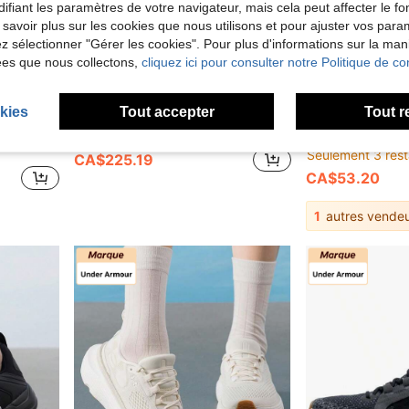
ifiant les paramètres de votre navigateur, mais cela peut affecter le 
 savoir plus sur les cookies que nous utilisons et pour ajuster vos par
lez sélectionner "Gérer les cookies". Pour plus d'informations sur la ma
ées que nous collectons,
cliquez ici pour consulter notre Politique de con
iser
Économiser CA$51.40
Éc
2.42
kies
Tout accepter
Tout r
The First Store
The Firs
course de longue distance, style 150475
Chaussures de course de stabilité ASICS GEL-KAYANO 32 (D), femmes, extérieur et entraînement quotidien 1012B839-001
Skechers Chaussures de course légères
-19%
-49%
Seulement 3 rest
CA$225.19
CA$53.20
1
autres vendeu