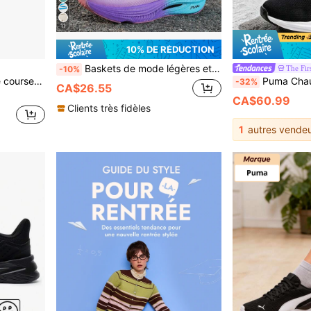
11
10% DE RÉDUCTION
Baskets de mode légères et respirantes pour l'entraînement croisé pour femmes - Chaussures de sport basses avec semelle épaisse, plaque de carbone à haute élasticité, absorption des chocs, soutien de la voûte plantaire et conception de semelle antidérapante, convenant pour le jogging, le fitness, la randonnée, la conduite, les voyages, les activités quotidiennes décontractées et les sports de camping en plein air pour hommes
The Firs
-10%
apante, blanc et argent, HF7723-100
Puma Chaussures de course amortissantes et respirantes FT
-32%
CA$26.55
CA$60.99
Clients très fidèles
1
autres vendeu