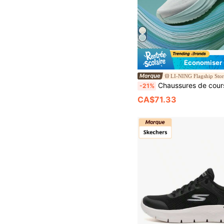
Économiser
LI-NING Flagship Sto
Chaussures de course Li-Ning Yueying 6 pour femmes, amorti et protection, marche longue distance, en
-21%
CA$71.33