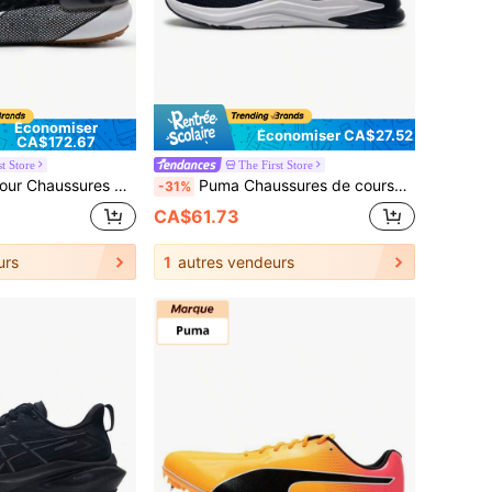
Économiser
Économiser CA$27.52
CA$172.67
t Store
The First Store
antom 3 SE ELVTE pour femmes, pour l'entraînement quotidien et la course à pied, style 3026648
Puma Chaussures de course FTR Wave, Amorti des chocs et respirantes, Baskets d'entraînement unisexes pour un usage quotidien, 311095-05
-31%
CA$61.73
urs
1
autres vendeurs