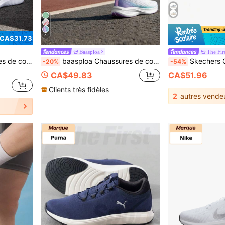
4
 CA$31.73
Baasploa
The Firs
on, voyage, décontracté, navette 8730031
baasploa Chaussures de course à plaque de carbone pour femmes, baskets confortables et amortissantes, chaussures d'entraînement en maille respirante, chaussures de sport absorbant les chocs pour la course, la fitness et le port quotidien
Skechers Chaussures de course respirantes po
-20%
-54%
CA$49.83
CA$51.96
Clients très fidèles
2
autres vende