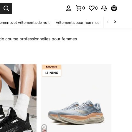
0
0
ouver. Press Enter to select.
ements et vêtements de nuit
Vêtements pour hommes
Enfants
Mai
de course professionnelles pour femmes