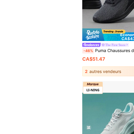
Économ
CA$4
The First Store
Puma Chaussures de course COMET 2 ALT Beta, rembourrées, pour hommes et femmes, légères, confortables, basses, baskets casual, conven
-46%
CA$51.47
2
autres vendeurs