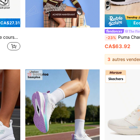
 CA$27.31
Éc
The Firs
es d'entraînement sportif, 311095-02
Puma Chaussures de sport décontracté Anzarun Lite, légè
-23%
CA$63.92
3
autres vende