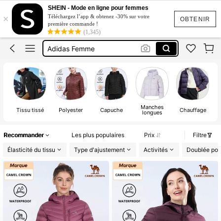
Manteau Hiver Femme Doudoune
SHEIN - Mode en ligne pour femmes
×
Téléchargez l’app & obtenez -30% sur votre
Manteaux Printemps Curvy
OBTENIR
première commande !
(1,345)
Adidas Femme
Veste Brun Femme
Manteau Automne Femme Curvy
Manteau Hiver Femme Doudoune
Manches
R
Tissu tissé
Polyester
Capuche
Chauffage
longues
Recommander
Les plus populaires
Prix
Filtre
Élasticité du tissu
Type d'ajustement
Activités
Doublée pou