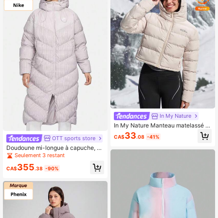
In My Nature
In My Nature Manteau matelassé a
vec capuche et blocs de couleurs p
33
CA$
.08
-41%
OTT sports store
our femmes, pour le hiver à l'extérie
ur, hauts pour femmes
Doudoune mi-longue à capuche, a
mple, déperlante et chaude, avec lo
Seulement 3 restant
go Nike, pour femme, gris-violet.
355
CA$
.38
-90%