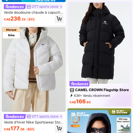
CA$104.89
OTT sports store
Veste doudoune chaude à capuche
zippée pour femme Nike Sportswea
236
CA$
.35
-31%
r Metro, idéale pour les sports de pl
ein air et les loisirs, manches longue
s, référence IH0728-667
CAMEL CROWN Flagship Store
63K+ Vendu récemment
12K+ Rachat
72K Abonné
166
CA$
.65
OTT sports store
Veste d'hiver Nike Sportswear Stor
m-FIT WINDPUFFER coupe-vent, d
177
CA$
.06
-93%
éperlante et confortable à capuche