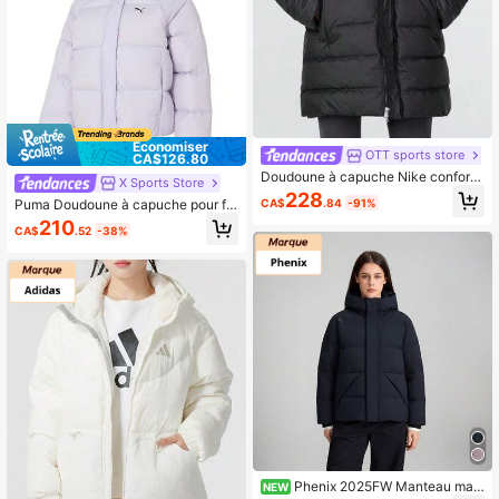
Économiser
OTT sports store
CA$126.80
Doudoune à capuche Nike conforta
X Sports Store
ble, décontractée et polyvalente av
228
Puma Doudoune à capuche pour fe
CA$
.84
-91%
ec logo imprimé et col montant pour
mmes, veste de sport décontractée
femme
210
CA$
.52
-38%
et confortable
Phenix 2025FW Manteau mat
NEW