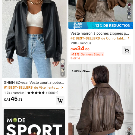
19
13% DE RÉDUCTION
Veste marron à poches zippées pou
r femmes - Vêtement d'extérieur dé
#2 BEST-SELLERS
de Confortable Vêtements d'extérieur pour femmes
contracté et ample avec col à rever
200+ vendus
s, convient pour le printemps et l'au
34
CA$
.00
tomne, style sans effort
-13%
Derniers 3 jours
Estimé
9
SHEIN EZwear Veste court zippée à
épaules tombantes en PU pour l'aut
#1 BEST-SELLERS
de Vêtements d'extérieur pour femmes
omne/hiver
1.7k+ vendus
(1000+)
45
CA$
.78