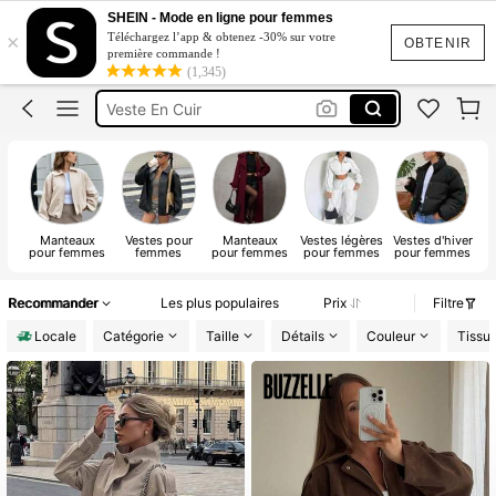
Manteau Hiver Femme
SHEIN - Mode en ligne pour femmes
×
Téléchargez l’app & obtenez -30% sur votre
Veste Femme
OBTENIR
première commande !
(1,345)
Manteau Automne Femme
Veste En Cuir
Manteau Femme
Manteau Hiver Femme
Manteaux
Vestes pour
Manteaux
Vestes légères
Vestes d'hiver
M
pour femmes
femmes
pour femmes
pour femmes
pour femmes
f
Recommander
Les plus populaires
Prix
Filtre
Locale
Catégorie
Taille
Détails
Couleur
Tissu/