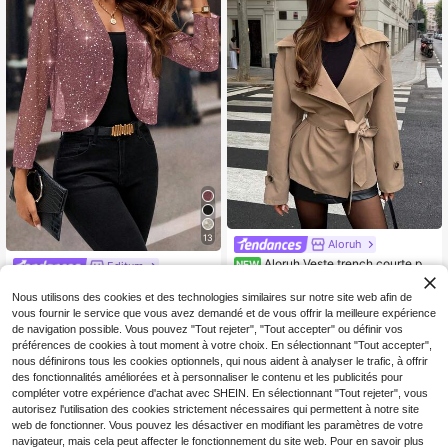
13
Aloruh
Aloruh Veste trench courte po
NEW
Editum
29
ur femme, style minimaliste commut
CA$
.78
Editum Cardigan veste à manches l
er, kaki, automne/hiver, nouveau m
Nous utilisons des cookies et des technologies similaires sur notre site web afin de
10
ongues or rose pour femmes, tissu b
odèle, col à revers, taille cintrée, fer
CA$
.38
rillant élégant pour soirée, été, déco
vous fournir le service que vous avez demandé et de vous offrir la meilleure expérience
meture boutonnée avec lien à noue
ntracté, pour mariage, remise des di
de navigation possible. Vous pouvez "Tout rejeter", "Tout accepter" ou définir vos
r devant
plômes, festival, vacances, affaires,
préférences de cookies à tout moment à votre choix. En sélectionnant "Tout accepter",
Y2k
nous définirons tous les cookies optionnels, qui nous aident à analyser le trafic, à offrir
des fonctionnalités améliorées et à personnaliser le contenu et les publicités pour
compléter votre expérience d'achat avec SHEIN. En sélectionnant "Tout rejeter", vous
autorisez l'utilisation des cookies strictement nécessaires qui permettent à notre site
web de fonctionner. Vous pouvez les désactiver en modifiant les paramètres de votre
navigateur, mais cela peut affecter le fonctionnement du site web. Pour en savoir plus