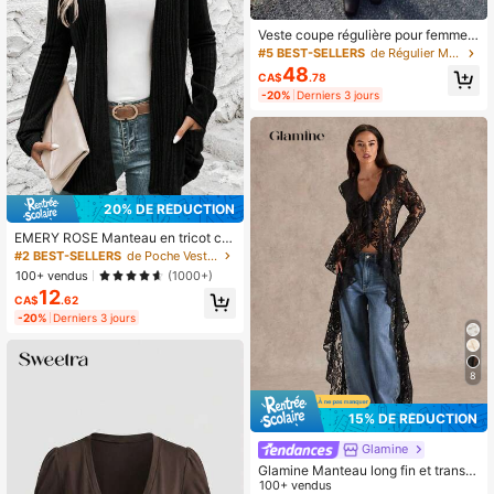
Veste coupe régulière pour femme a
vec fermeture à boutons devant, co
#5 BEST-SELLERS
de Régulier Manteaux pour femmes
l montant, élégante & polyvalente p
48
CA$
.78
our les trajets et le port décontract
-20%
Derniers 3 jours
é, automne/hiver
20% DE RÉDUCTION
EMERY ROSE Manteau en tricot côt
elé à double poche et ouverture fro
#2 BEST-SELLERS
de Poche Vestes légères pour femmes
ntale pour l'automne/l'hiver
100+ vendus
(1000+)
12
CA$
.62
-20%
Derniers 3 jours
8
15% DE RÉDUCTION
Glamine
Glamine Manteau long fin et transp
arent en dentelle élégante et roman
100+ vendus