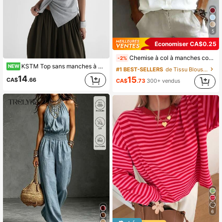
5
Économiser CA$0.25
Chemise à col à manches courtes à la mode pour femmes, top sans manches décontracté et polyvalent pour le trajet, couleur unie avec boutons devant blanc d'été, style Office Siren, du travail au week-end
-2%
KSTM Top sans manches à col rond avec ourlet noué, manches courtes et détail asymétrique torsadé Top-bas, parfait pour le port décontracté quotidien en été
NEW
#1 BEST-SELLERS
de Tissu Blouses de bureau souples
14
15
CA$
.66
CA$
.73
300+ vendus
6