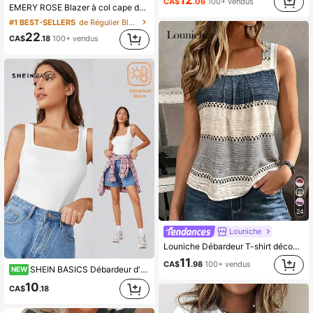
CA$
.06
100+ vendus
EMERY ROSE Blazer à col cape décontracté/professionnel pour femmes, automne
#1 BEST-SELLERS
de Régulier Blazers pour femme
22
CA$
.18
100+ vendus
24
Louniche
Louniche Débardeur T-shirt décontracté pour femmes avec imprimé contrasté à rayures blocs de couleurs, convient pour les fêtes, les rendez-vous, la saison des mariages, les trajets professionnels, l'élégance d'affaires, Noël, la saison des remises de diplômes, la rentrée scolaire, la cérémonie de remise des diplômes, la fête des enseignants, la Saint-Valentin, Thanksgiving, les vacances, le port quotidien, le port printemps/été, Débardeur T-shirt
11
CA$
.98
100+ vendus
SHEIN BASICS Débardeur d'été décontracté polyvalent de couleur unie pour femmes
NEW
10
CA$
.18