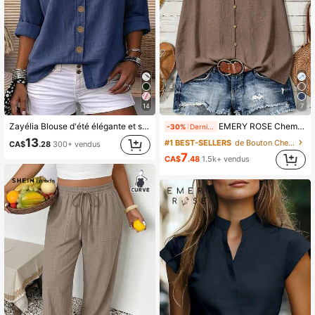
14
7
Zayélia Blouse d'été élégante et simple en tissu lisse pour femme, chemise de travail
EMERY ROSE Chemise décontractée texturée pour femmes, polyvalente pour l'été
-30%
Dernières 7 heures
13
#1 BEST-SELLERS
de Bouton Chemisiers pour femmes
CA$
.28
300+ vendus
7
CA$
.48
1.5k+ vendus