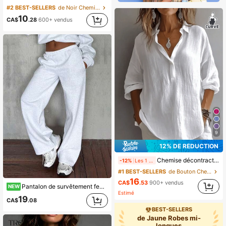
#2 BEST-SELLERS
de Noir Chemisiers grande taille
10
CA$
.28
600+ vendus
9
12% DE RÉDUCTION
Chemise décontractée à manches longues de couleur unie pour femmes grandes tailles, manches bouffantes, coupe régulière, blouse à boutons blancs pour le printemps
-12%
Les 1 derniers jours
#1 BEST-SELLERS
de Bouton Chemisiers grande taille
16
CA$
.53
900+ vendus
Pantalon de survêtement femme à jambes larges gris automne rentrée scolaire trajet quotidien sport décontracté polyvalent pantalon long
NEW
Estimé
19
CA$
.08
BEST-SELLERS
de Jaune Robes mi-
longues