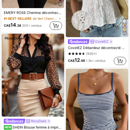
13
EMERY ROSE Chemise décontractée d'été pour femme grande taille à imprimé géométrique, col évasé, blouse à manches courtes
#1 BEST-SELLERS
de Vert Chemisiers grande taille
14
CA$
.38
300+ vendus
36
CovetEZ
CovetEZ Débardeur décontracté à lacets ajourés blanc pour femmes
(500+)
12
CA$
.98
1.3k+ vendus
RosyDaze
SHEIN Blouse femme à imprimé léopard avec blocs de couleurs, manches bouffantes et col montant, chemise élégante classique, blouse femme élégante avec patchwork imprimé léopard, chemise toutes saisons, décontractée, élégante unique, pour le travail quotidien, top extérieur style campagne, chemise business décontracté, manches longues imprimé léopard pour le port quotidien
NEW