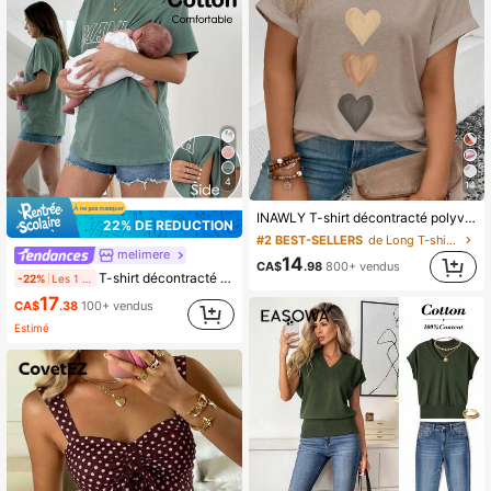
4
14
INAWLY T-shirt décontracté polyvalent à col V pour femmes avec imprimé cœur dégradé, printemps/été
22% DE RÉDUCTION
#2 BEST-SELLERS
de Long T-shirts grande taille
melimere
14
CA$
.98
800+ vendus
T-shirt décontracté d'été à col rond, épaules tombantes, imprimé lettrage, tenues de vacances, t-shirts graphiques
-22%
Les 1 derniers jours
17
CA$
.38
100+ vendus
Estimé