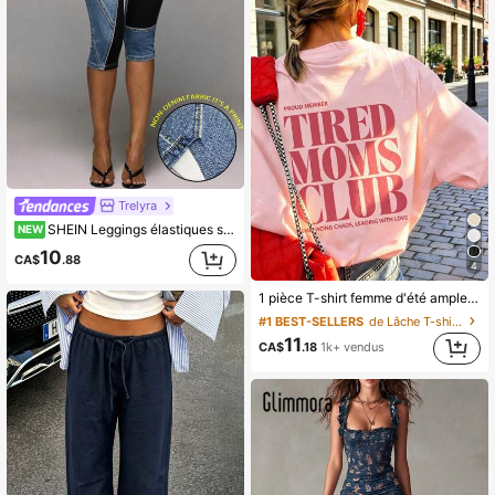
Trelyra
SHEIN Leggings élastiques slim fit pour femmes, imprimé 3D blocs de couleurs, style décontracté, pour l'été, l'automne, les vacances, Halloween, la rentrée scolaire, la plage, les fêtes, les sorties, les voyages, le Y2K, les trajets, le bureau, style country, concert de musique country, motif pantalon, short bleu, short noir
NEW
10
CA$
.88
4
1 pièce T-shirt femme d'été ample et décontracté à manches courtes, style INS Y2K décontracté et sportif, imprimé graphique "TIRED MOMS CLUB", rose
#1 BEST-SELLERS
de Lâche T-shirts basiques décontractés
11
CA$
.18
1k+ vendus