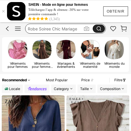
Robe
SHEIN - Mode en ligne pour femmes
×
Maillot De Bain Femme
Téléchargez l’app & obtenez -30% sur votre
OBTENIR
première commande !
Robe D’été
(1,345)
Robe Soiree Chic Mariage
Robe Elegante De Luxe
Robe
Vêtements
Vêtements
Mariages &
Vêtements de
Vêtements du
U
pour femmes
pour femmes
évènements
maternité
monde
grandes tailles
sp
Recommended
Most Popular
Price
Filtre
Locale
Category
Taille
Composition