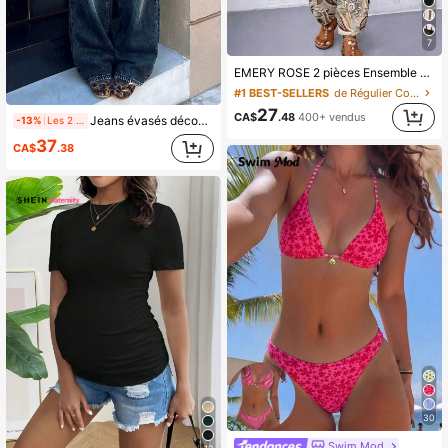
7
EMERY ROSE 2 pièces Ensemble Top à manches courtes et épaules dénudées et pantalon ample et confortable, tenue imprimée grande taille
#1 BEST-SELLERS
de Régulier Coordonnées grande taille
27
CA$
.48
400+ vendus
Jeans évasés décontractés à poches avec boutons frontaux pour femmes
-13%
Les 2 derniers jours
37
CA$
.38
30
#1 BEST-SELLERS
de Tissu Vêtements de plage pour femmes
Swim Mod