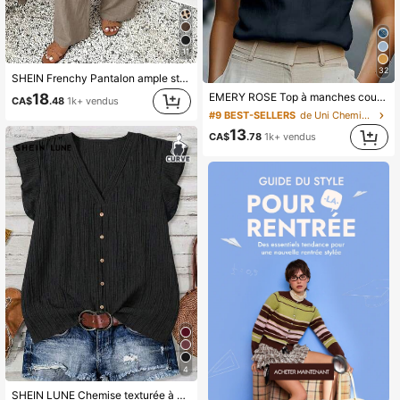
11
32
SHEIN Frenchy Pantalon ample style bohème décontracté et professionnel pour femmes grandes tailles, pantalon de plage kaki clair à la mode pour vacances, convient pour les vacances à la plage, vêtements d'été pour femmes, pantalon professionnel pour femmes, pantalon décontracté pour les vacances
18
EMERY ROSE Top à manches courtes col cranté couleur unie décontracté pour le quotidien et les trajets, été
CA$
.48
1k+ vendus
#9 BEST-SELLERS
de Uni Chemisiers pour femmes
13
CA$
.78
1k+ vendus
4
SHEIN LUNE Chemise texturée à volants grande taille, simple, élégante, décontractée, pour le port quotidien en été, la plage, la remise des diplômes, le brunch, la Saint-Patrick, les vacances de printemps, les vacances élégantes, le style western décontracté, le style bohème de plage printanier, le brunch, les vêtements de vacances tropicaux rétro pour femmes.