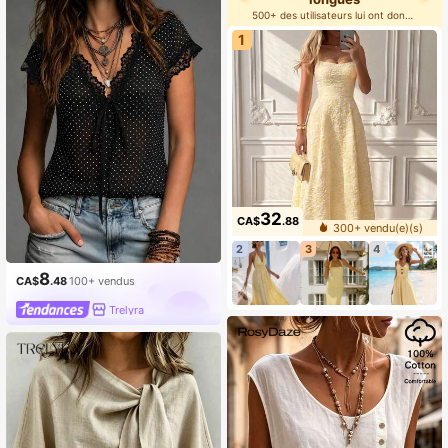
500+ des utilisateurs lui ont donné 5 étoiles
1
32
CA$
.88
300+ vendu(e)(s)
2
3
4
8
CA$
.48
100+ vendus
Trelyra