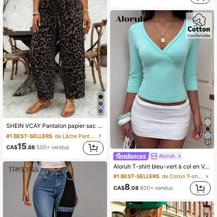
Presque en rupture de stock !
SHEIN VCAY Pantalon papier sac ample à taille élastique imprimé léopard, grande taille
#1 BEST-SELLERS
de Lâche Pantalon grande taille
21
15
CA$
.88
500+ vendus
Aloruh
Aloruh T-shirt bleu-vert à col en V, manches 3/4, effet amincissant
#1 BEST-SELLERS
de Coton T-shirts pour femmes
8
CA$
.08
800+ vendus