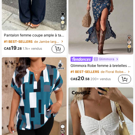
9
Pantalon femme coupe ample à taille coulissante, jambes larges, léger et respirant, pantalon décontracté, bleu marine, été, style vacances, tenue de villégiature
#1 BEST-SELLERS
de Jambe large Pantalons pour femmes
19
CA$
.28
1.1k+ vendus
7
Glimmora
Glimmora Robe femme à bretelles fines, volants, bordure en dentelle et imprimé intégral
#1 BEST-SELLERS
de Floral Robes maxi pour femmes
20
CA$
.58
200+ vendus