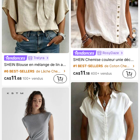
6
RosyDaze
Trelyra
SHEIN Chemise couleur unie décontractée, polyvalente pour l'été
SHEIN Blouse en mélange de lin avec col en V et manches chauve-souris, top style cottagecore de campagne, chemise décontractée pour le travail et les trajets, pour Halloween, festival, plage et quotidien
#1 BEST-SELLERS
de Coton Chemisiers pour femmes
#6 BEST-SELLERS
de Lâche Chemisiers pour femmes
11
CA$
.18
400+ vendus
11
CA$
.68
100+ vendus