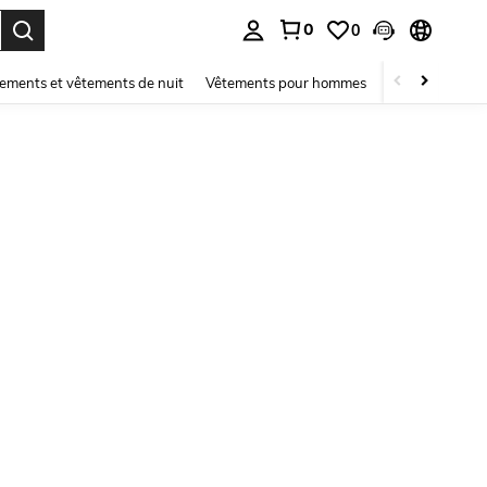
0
0
ouver. Press Enter to select.
ements et vêtements de nuit
Vêtements pour hommes
Enfants
Mai