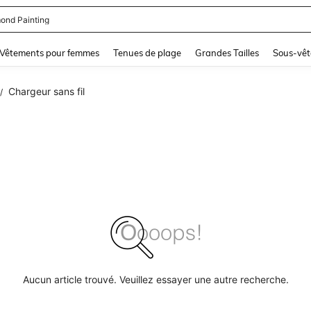
ond Painting
and down arrow keys to navigate search Dernière recherche and Rechercher et Tr
Vêtements pour femmes
Tenues de plage
Grandes Tailles
Sous-vêt
Chargeur sans fil
/
Aucun article trouvé. Veuillez essayer une autre recherche.