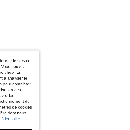
fournir le service
e. Vous pouvez
re choix. En
nt à analyser le
tés pour compléter
lisation des
uvez les
fonctionnement du
amètres de cookies
nière dont nous
fidentialité.