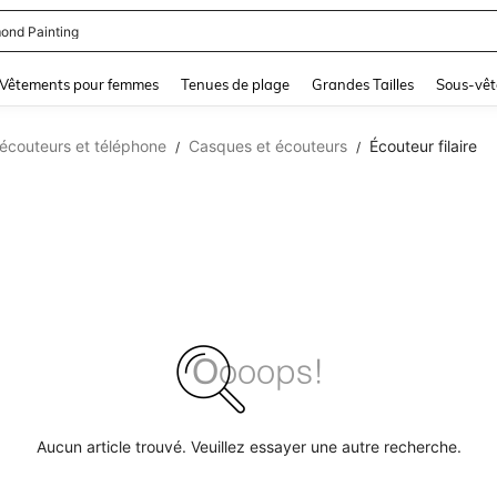
ond Painting
and down arrow keys to navigate search Dernière recherche and Rechercher et Tr
Vêtements pour femmes
Tenues de plage
Grandes Tailles
Sous-vêt
écouteurs et téléphone
Casques et écouteurs
Écouteur filaire
/
/
Aucun article trouvé. Veuillez essayer une autre recherche.