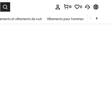
0
0
ouver. Press Enter to select.
ements et vêtements de nuit
Vêtements pour hommes
Enfants
Mai