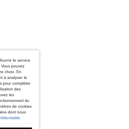
fournir le service
e. Vous pouvez
re choix. En
nt à analyser le
tés pour compléter
lisation des
uvez les
fonctionnement du
amètres de cookies
nière dont nous
fidentialité.