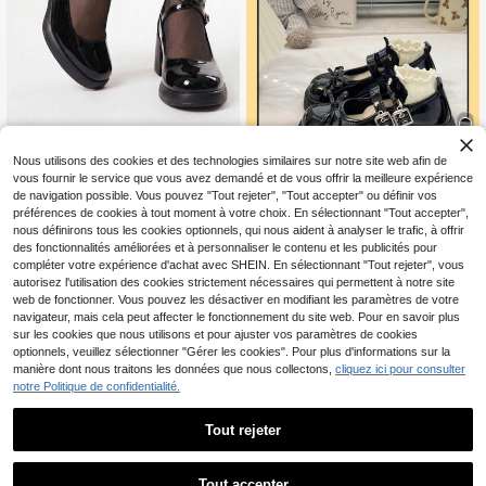
Nous utilisons des cookies et des technologies similaires sur notre site web afin de
ROMWE
6
vous fournir le service que vous avez demandé et de vous offrir la meilleure expérience
ROMWE Kawaii Élégantes Hauts Ta
de navigation possible. Vous pouvez "Tout rejeter", "Tout accepter" ou définir vos
Économiser CA$7.22
lons Mary Jane Avec Boucle Croisé
#3 BEST-SELLERS
de Élégant Cales et formes plates pour femmes
e, Chaussures Fashion Noires Brilla
préférences de cookies à tout moment à votre choix. En sélectionnant "Tout accepter",
31
CA$
.20
-15%
Estimé
Chaussures compensées & à semell
ntes
nous définirons tous les cookies optionnels, qui nous aident à analyser le trafic, à offrir
e épaisse pour femmes/Chaussures
#3 BEST-SELLERS
de noeud papillon Chaussures compensées & à platef
des fonctionnalités améliorées et à personnaliser le contenu et les publicités pour
Mary Jane noires à boucle et nœud
28
compléter votre expérience d'achat avec SHEIN. En sélectionnant "Tout rejeter", vous
CA$
.88
2025 Printemps Nouvelle semelle é
autorisez l'utilisation des cookies strictement nécessaires qui permettent à notre site
-20%
Derniers 2 jours
paisse Style britannique rétro JK Go
web de fonctionner. Vous pouvez les désactiver en modifiant les paramètres de votre
thique
navigateur, mais cela peut affecter le fonctionnement du site web. Pour en savoir plus
sur les cookies que nous utilisons et pour ajuster vos paramètres de cookies
optionnels, veuillez sélectionner "Gérer les cookies". Pour plus d'informations sur la
manière dont nous traitons les données que nous collectons,
cliquez ici pour consulter
notre Politique de confidentialité.
Tout rejeter
Tout accepter