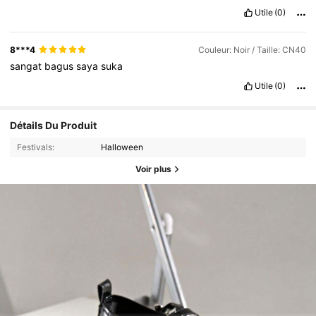
Utile
(0)
8***4
Couleur: Noir / Taille: CN40
sangat
bagus
saya
suka
Utile
(0)
Détails Du Produit
Festivals:
Halloween
Voir plus