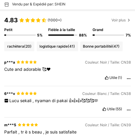
Vendu par & Expédié par: SHEIN
4.83
(1000+)
Voir plus
Petit
Fidèle à la taille
Grand
5%
88%
7%
rachètera
(20)
logistique rapide
(41)
Bonne portabilité
(47)
p***a
Couleur: Noir / Taille: CN38
Cute
and
adorable
🥰❤️
Utile
(1)
6***v
Couleur: Blanc / Taille: CN38
Lucu
sekali
,
nyaman
di
pakai
👍👍👍🥰🥰🥰🫶
Utile
(55)
m***5
Couleur: Noir / Taille: CN39
Parfait
,
tr
è
s
beau
,
je
suis
satisfaite