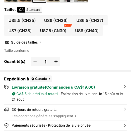
Taille
:
CA
Standard
US5.5
(CN35)
US6
(CN36)
US6.5
(CN37)
5 left
US7
(CN38)
US7.5
(CN39)
US8
(CN40)
Guide des tailles
Taille conforme
Quantité(s):
Expédition à
Canada
Livraison gratuite(Commandes ≥ CA$19.00)
CA$ 5 de crédits si retard
Estimation de livraison:
le 15 août et le
21 août
30-jours de retours gratuits
Les conditions générales s'appliquent
Paiements sécurisés · Protection de la vie privée