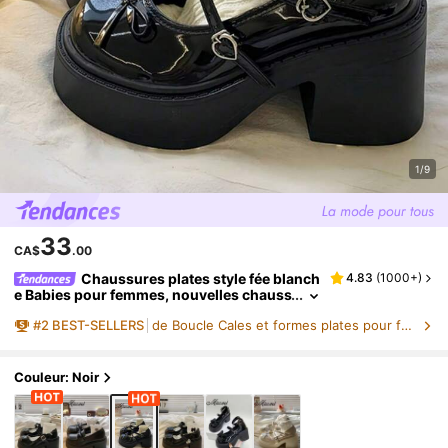
1/9
33
CA$
.00
Chaussures plates style fée blanch
4.83
(
1000+
)
e Babies pour femmes, nouvelles chauss
ures vintage polyvalentes de 2025 été a
#
2
BEST-SELLERS
de Boucle Cales et formes plates pour femmes
vec augmentation de la taille petite, mocassi
ns pour femmes
Couleur: Noir