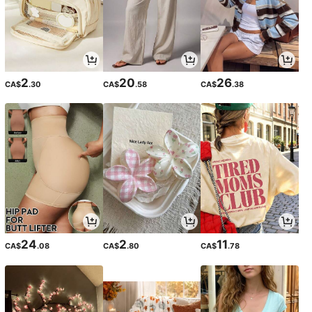
2
20
26
CA$
.30
CA$
.58
CA$
.38
24
2
11
CA$
.08
CA$
.80
CA$
.78