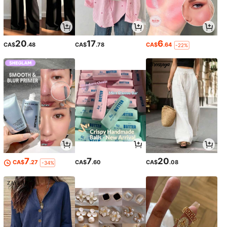
20
17
6
CA$
.48
CA$
.78
CA$
.64
-22%
7
7
20
CA$
.27
CA$
.60
CA$
.08
-34%