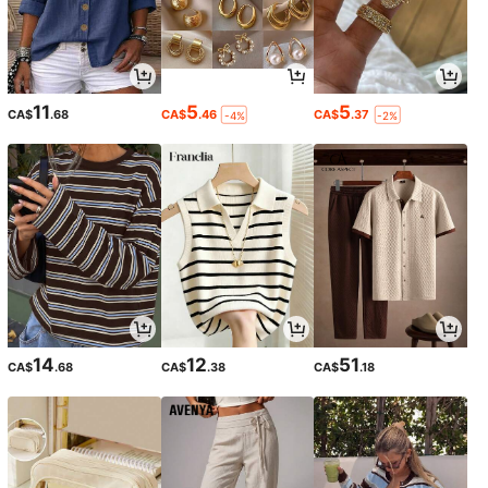
11
5
5
CA$
.68
CA$
.46
CA$
.37
-4%
-2%
14
12
51
CA$
.68
CA$
.38
CA$
.18