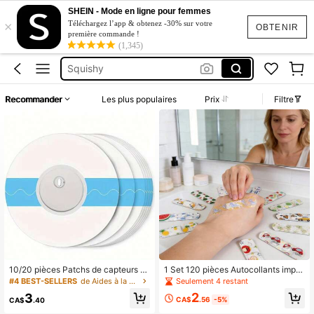
SHEIN - Mode en ligne pour femmes
×
Robe Femme été
Téléchargez l’app & obtenez -30% sur votre
OBTENIR
première commande !
Diabetes
(1,345)
Squishy
Ensemble Deux Pieces Femme Chic
Recommander
Les plus populaires
Prix
Filtre
Maillot De Bain Femme
Robe Femme été
Diabetes
10/20 pièces Patchs de capteurs Fr
1 Set 120 pièces Autocollants imper
eestyle et Libre 3 : Imperméable, po
méables à motif de dessin animé
Seulement 4 restant
#4 BEST-SELLERS
de Aides à la mobilité et à la vie quotidienne
rt de 14 jours, faible allergénicité, sa
2
3
ns latex
CA$
.56
-5%
CA$
.40