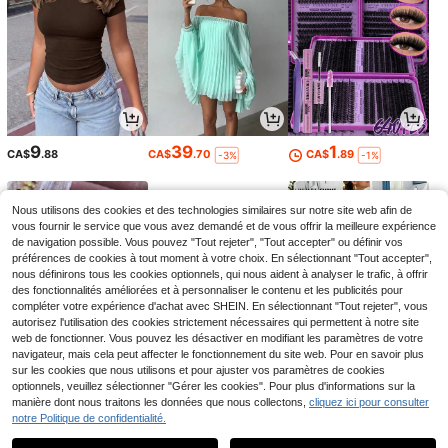
9
39
1
CA$
.88
CA$
.70
CA$
.89
-3%
-1%
Nous utilisons des cookies et des technologies similaires sur notre site web afin de
vous fournir le service que vous avez demandé et de vous offrir la meilleure expérience
de navigation possible. Vous pouvez "Tout rejeter", "Tout accepter" ou définir vos
préférences de cookies à tout moment à votre choix. En sélectionnant "Tout accepter",
nous définirons tous les cookies optionnels, qui nous aident à analyser le trafic, à offrir
des fonctionnalités améliorées et à personnaliser le contenu et les publicités pour
compléter votre expérience d'achat avec SHEIN. En sélectionnant "Tout rejeter", vous
autorisez l'utilisation des cookies strictement nécessaires qui permettent à notre site
web de fonctionner. Vous pouvez les désactiver en modifiant les paramètres de votre
navigateur, mais cela peut affecter le fonctionnement du site web. Pour en savoir plus
sur les cookies que nous utilisons et pour ajuster vos paramètres de cookies
6
7
27
CA$
.16
CA$
.09
CA$
.28
optionnels, veuillez sélectionner "Gérer les cookies". Pour plus d'informations sur la
-2%
-57%
manière dont nous traitons les données que nous collectons,
cliquez ici pour consulter
notre Politique de confidentialité.
1
0