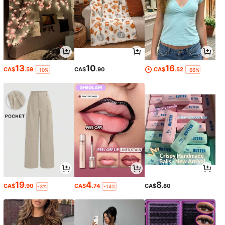
13
10
16
CA$
.59
CA$
.90
CA$
.52
-10%
-66%
19
4
8
CA$
.90
CA$
.74
CA$
.80
-3%
-14%