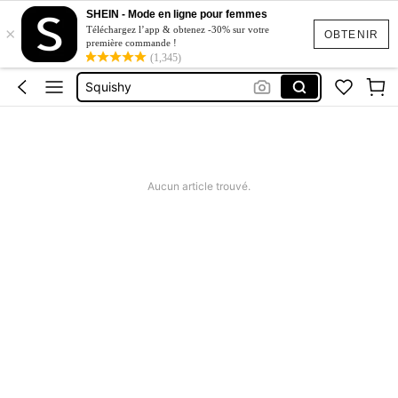
Maillot De Bain Femme
SHEIN - Mode en ligne pour femmes
×
Vídeo Porteiro
Téléchargez l’app & obtenez -30% sur votre
OBTENIR
première commande !
(1,345)
Vídeo Porteiro Residencial 6 Monitores
Squishy
Ensemble Deux Pieces Femme Chic
Maillot De Bain Femme
Vídeo Porteiro
Aucun article trouvé.