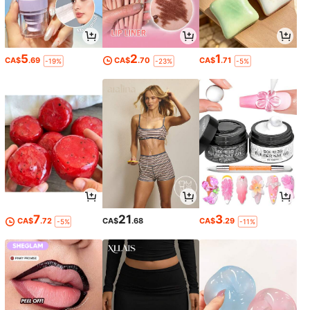
5
2
1
CA$
.69
CA$
.70
CA$
.71
-19%
-23%
-5%
7
21
3
CA$
.72
CA$
.68
CA$
.29
-5%
-11%