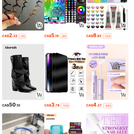
2
5
8
CA$
.33
CA$
.19
CA$
.82
-3%
-9%
-10%
50
3
4
CA$
.10
CA$
.78
CA$
.27
-10%
-34%