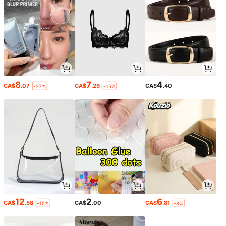
8
7
4
CA$
.07
CA$
.29
CA$
.40
-27%
-15%
12
2
6
CA$
.58
CA$
.00
CA$
.81
-15%
-8%