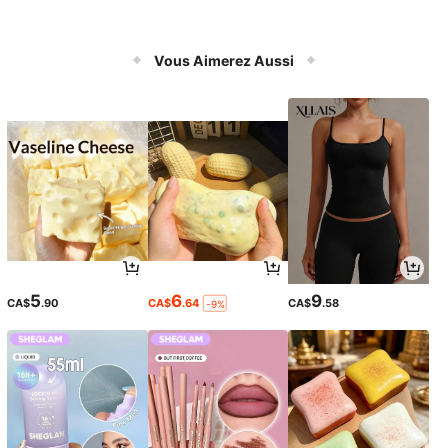
Vous Aimerez Aussi
5
6
9
CA$
.90
CA$
.64
CA$
.58
-9%