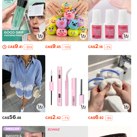
9
9
2
CA$
.41
CA$
.45
CA$
.16
-30%
-10%
-2%
56
2
6
CA$
.48
CA$
.42
CA$
.92
-7%
-9%