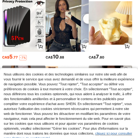
5
10
7
CA$
.77
CA$
.88
CA$
.80
-7%
Nous utilisons des cookies et des technologies similaires sur notre site web afin de
vous fournir le service que vous avez demandé et de vous offrir la meilleure expérience
de navigation possible. Vous pouvez "Tout rejeter", "Tout accepter" ou définir vos
préférences de cookies à tout moment à votre choix. En sélectionnant "Tout accepter",
nous définirons tous les cookies optionnels, qui nous aident à analyser le trafic, à offrir
des fonctionnalités améliorées et à personnaliser le contenu et les publicités pour
compléter votre expérience d'achat avec SHEIN. En sélectionnant "Tout rejeter", vous
autorisez l'utilisation des cookies strictement nécessaires qui permettent à notre site
web de fonctionner. Vous pouvez les désactiver en modifiant les paramètres de votre
navigateur, mais cela peut affecter le fonctionnement du site web. Pour en savoir plus
sur les cookies que nous utilisons et pour ajuster vos paramètres de cookies
12
5
8
optionnels, veuillez sélectionner "Gérer les cookies". Pour plus d'informations sur la
CA$
.04
CA$
.07
CA$
.08
-12%
-4%
manière dont nous traitons les données que nous collectons,
cliquez ici pour consulter