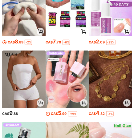
8
7
2
CA$
.89
CA$
.70
CA$
.09
-2%
-6%
-25%
9
5
4
CA$
.88
CA$
.99
CA$
.32
-29%
-4%