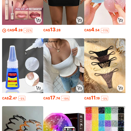
4
13
4
CA$
.28
CA$
.28
CA$
.54
-22%
-11%
2
17
11
CA$
.47
CA$
.74
CA$
.19
-5%
-19%
-5%