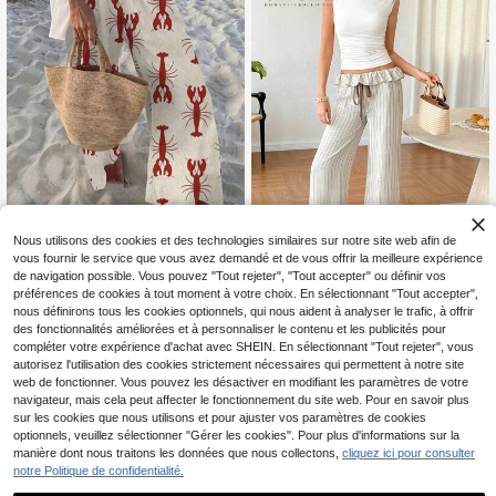
Nous utilisons des cookies et des technologies similaires sur notre site web afin de
Pantalon ample en polyester tissé à
imprimé floral pour femmes, convie
90+ vendus
vous fournir le service que vous avez demandé et de vous offrir la meilleure expérience
nt pour le port quotidien et la plage
17
de navigation possible. Vous pouvez "Tout rejeter", "Tout accepter" ou définir vos
CA$
.68
au printemps/été
préférences de cookies à tout moment à votre choix. En sélectionnant "Tout accepter",
Cévolie
nous définirons tous les cookies optionnels, qui nous aident à analyser le trafic, à offrir
Cévolie Pantalon long polyval
NEW
des fonctionnalités améliorées et à personnaliser le contenu et les publicités pour
20
ent pour femmes avec volants, rayu
CA$
.61
-16%
compléter votre expérience d'achat avec SHEIN. En sélectionnant "Tout rejeter", vous
res et poches
autorisez l'utilisation des cookies strictement nécessaires qui permettent à notre site
web de fonctionner. Vous pouvez les désactiver en modifiant les paramètres de votre
navigateur, mais cela peut affecter le fonctionnement du site web. Pour en savoir plus
sur les cookies que nous utilisons et pour ajuster vos paramètres de cookies
optionnels, veuillez sélectionner "Gérer les cookies". Pour plus d'informations sur la
manière dont nous traitons les données que nous collectons,
cliquez ici pour consulter
notre Politique de confidentialité.