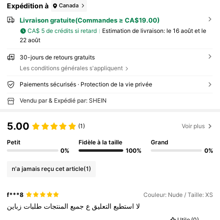
Expédition à
Canada
Livraison gratuite(Commandes ≥ CA$19.00)
CA$ 5 de crédits si retard
Estimation de livraison:
le 16 août et le
22 août
30-jours de retours gratuits
Les conditions générales s'appliquent
Paiements sécurisés · Protection de la vie privée
Vendu par & Expédié par: SHEIN
5.00
(1)
Voir plus
Petit
Fidèle à la taille
Grand
0%
100%
0%
n'a jamais reçu cet article
(1)
f***8
Couleur: Nude / Taille: XS
لا
استطيع
التعليق
ع
جميع
المنتجات
طلبات
زباين
Utile
(0)