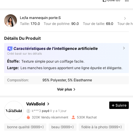
Le/la mannequin porte:
S
Taille:
170.0
Tour de poitrine:
90.0
Tour de taille:
69.0
Tour de 
Détails Du Produit
Caractéristiques de l'intelligence artificielle
Créé basé sur les détails
Étoffe:
Texture simple pour un coiffage facile.
Large:
Les manches longues apportent une ligne épurée et élégante.
Composition:
95% Polyester, 5% Élasthanne
Voir plus
VaVaBold
Suivre
73K Suiveurs
4.92
k***3
payé
Il y a 1 jour
320K Vendu récemment
530K Rachat
73K Suiveurs
4.92
bonne qualité (9999+)
beau (9999+)
fidèle à la photo (9999+)
si