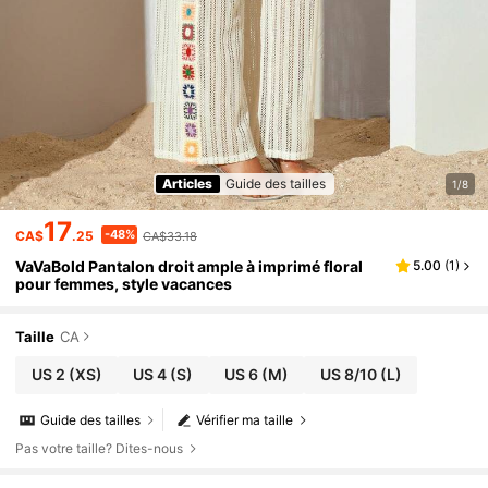
Articles
Guide des tailles
1/8
17
-48%
CA$
.25
CA$33.18
VaVaBold Pantalon droit ample à imprimé floral
5.00
(
1
)
pour femmes, style vacances
Taille
CA
US 2
(XS)
US 4
(S)
US 6
(M)
US 8/10
(L)
Guide des tailles
Vérifier ma taille
Pas votre taille? Dites-nous