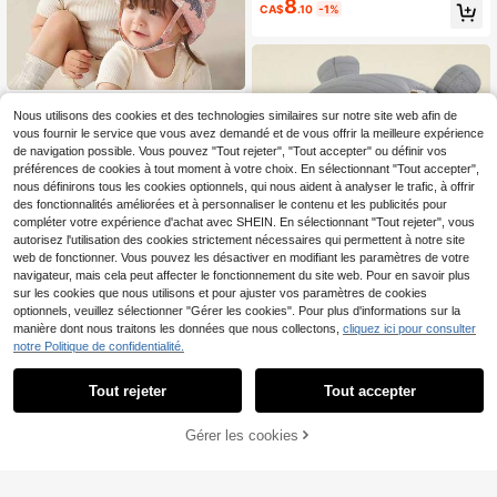
8
é apprenant à marcher, dispositif an
CA$
.10
-1%
ti-chute pour bébé apprenant à mar
cher, protection anti-choc pour la tê
te des enfants, respirant
1 pièce Coussin de protection pour l
Nous utilisons des cookies et des technologies similaires sur notre site web afin de
a tête de bébé et tout-petit, tour de
#6 BEST-SELLERS
de Filles Casquettes de sécurité et genouillères p
vous fournir le service que vous avez demandé et de vous offrir la meilleure expérience
tête 360° rembourré doux et confort
100+ vendus
able, pour ramper, marcher, apprend
de navigation possible. Vous pouvez "Tout rejeter", "Tout accepter" ou définir vos
6
CA$
.64
-20%
re, cadeau parfait pour bébé !
préférences de cookies à tout moment à votre choix. En sélectionnant "Tout accepter",
nous définirons tous les cookies optionnels, qui nous aident à analyser le trafic, à offrir
des fonctionnalités améliorées et à personnaliser le contenu et les publicités pour
compléter votre expérience d'achat avec SHEIN. En sélectionnant "Tout rejeter", vous
autorisez l'utilisation des cookies strictement nécessaires qui permettent à notre site
web de fonctionner. Vous pouvez les désactiver en modifiant les paramètres de votre
navigateur, mais cela peut affecter le fonctionnement du site web. Pour en savoir plus
sur les cookies que nous utilisons et pour ajuster vos paramètres de cookies
optionnels, veuillez sélectionner "Gérer les cookies". Pour plus d'informations sur la
manière dont nous traitons les données que nous collectons,
cliquez ici pour consulter
notre Politique de confidentialité.
Chapeau de protection pour bébé, c
Tout rejeter
Tout accepter
16
asquette de anti-collision pour béb
Désolés, ce produit est épuisé.
CA$
.60
é et tout-petit, couvre-tête anti-ch
ute pour enfants
Gérer les cookies
SIMILAIRES