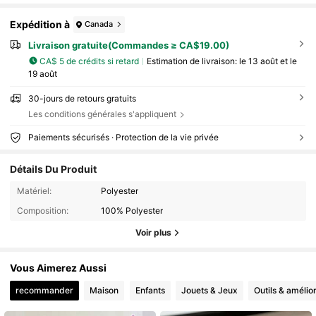
Expédition à
Canada
Livraison gratuite(Commandes ≥ CA$19.00)
CA$ 5 de crédits si retard
Estimation de livraison:
le 13 août et le
19 août
30-jours de retours gratuits
Les conditions générales s'appliquent
Paiements sécurisés · Protection de la vie privée
Détails Du Produit
Matériel:
Polyester
Composition:
100% Polyester
Voir plus
Vous Aimerez Aussi
recommander
Maison
Enfants
Jouets & Jeux
Outils & amélior