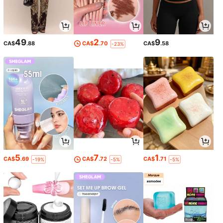
49
2
9
CA$
.88
CA$
.70
CA$
.58
-23%
5
7
1
CA$
.69
CA$
.72
CA$
.71
-19%
-5%
-5%