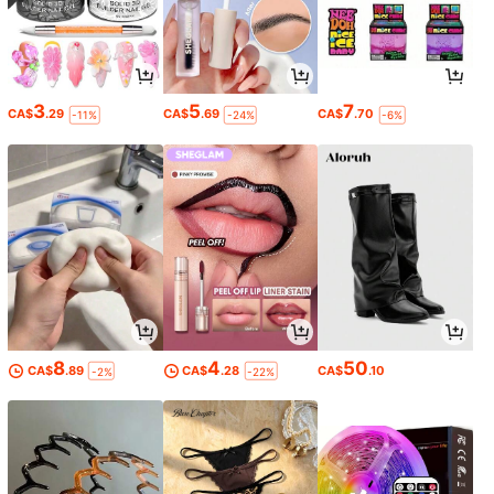
3
5
7
CA$
.29
CA$
.69
CA$
.70
-11%
-24%
-6%
8
4
50
CA$
.89
CA$
.28
CA$
.10
-2%
-22%