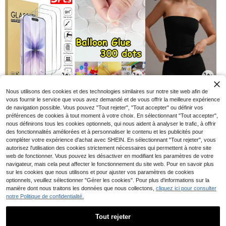
3
2
10
Nous utilisons des cookies et des technologies similaires sur notre site web afin de
CA$
.60
CA$
.00
CA$
.28
-10%
vous fournir le service que vous avez demandé et de vous offrir la meilleure expérience
de navigation possible. Vous pouvez "Tout rejeter", "Tout accepter" ou définir vos
préférences de cookies à tout moment à votre choix. En sélectionnant "Tout accepter",
nous définirons tous les cookies optionnels, qui nous aident à analyser le trafic, à offrir
des fonctionnalités améliorées et à personnaliser le contenu et les publicités pour
compléter votre expérience d'achat avec SHEIN. En sélectionnant "Tout rejeter", vous
autorisez l'utilisation des cookies strictement nécessaires qui permettent à notre site
web de fonctionner. Vous pouvez les désactiver en modifiant les paramètres de votre
navigateur, mais cela peut affecter le fonctionnement du site web. Pour en savoir plus
sur les cookies que nous utilisons et pour ajuster vos paramètres de cookies
optionnels, veuillez sélectionner "Gérer les cookies". Pour plus d'informations sur la
manière dont nous traitons les données que nous collectons,
cliquez ici pour consulter
notre Politique de confidentialité.
5
9
3
CA$
.22
CA$
.45
CA$
.87
-25%
-10%
-10%
Tout rejeter