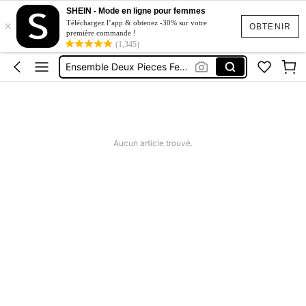
Short Jeans Femme
SHEIN - Mode en ligne pour femmes
×
Squishy
Téléchargez l’app & obtenez -30% sur votre
OBTENIR
première commande !
(1,345)
Ensemble Deux Pieces Femme Chic
Maillot De Bain Femme
Robe Femme été
Short Jeans Femme
Squishy
Aucun article trouvé.