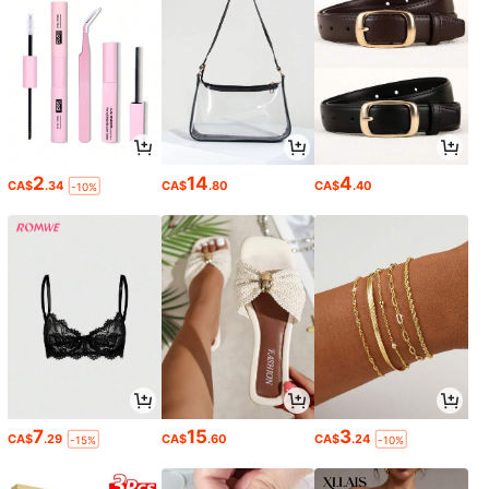
2
14
4
CA$
.34
CA$
.80
CA$
.40
-10%
7
15
3
CA$
.29
CA$
.60
CA$
.24
-15%
-10%