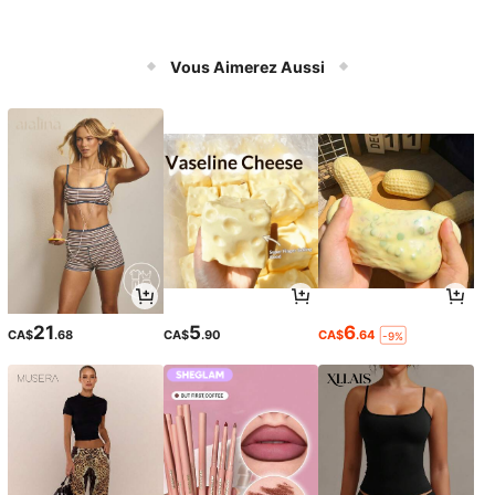
Vous Aimerez Aussi
21
5
6
CA$
.68
CA$
.90
CA$
.64
-9%