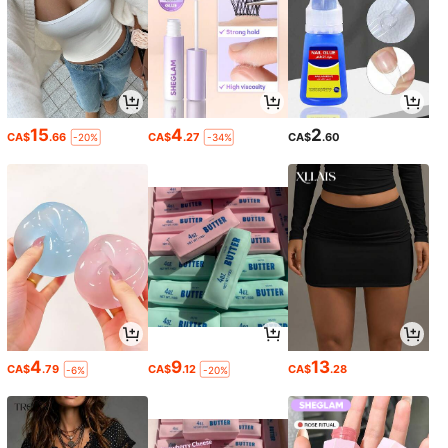
15
4
2
CA$
.66
CA$
.27
CA$
.60
-20%
-34%
4
9
13
CA$
.79
CA$
.12
CA$
.28
-6%
-20%