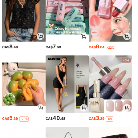
8
7
6
CA$
.48
CA$
.60
CA$
.64
-22%
5
40
3
CA$
.39
CA$
.48
CA$
.29
-23%
-6%