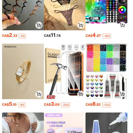
2
11
4
CA$
.33
CA$
.78
CA$
.67
-3%
-18%
5
3
8
CA$
.10
CA$
.00
CA$
.82
-9%
-25%
-10%