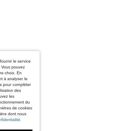
fournir le service
e. Vous pouvez
re choix. En
nt à analyser le
tés pour compléter
lisation des
uvez les
fonctionnement du
amètres de cookies
nière dont nous
fidentialité.