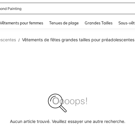
ond Painting
and down arrow keys to navigate search Dernière recherche and Rechercher et Tr
Vêtements pour femmes
Tenues de plage
Grandes Tailles
Sous-vêt
escentes
Vêtements de fêtes grandes tailles pour préadolescentes
/
Aucun article trouvé. Veuillez essayer une autre recherche.