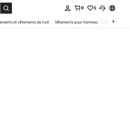
0
0
ouver. Press Enter to select.
ements et vêtements de nuit
Vêtements pour hommes
Enfants
Mai