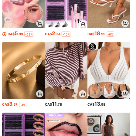
5
2
18
CA$
.99
CA$
.34
CA$
.99
-29%
-10%
-6%
3
11
13
CA$
.57
CA$
.78
CA$
.98
-4%