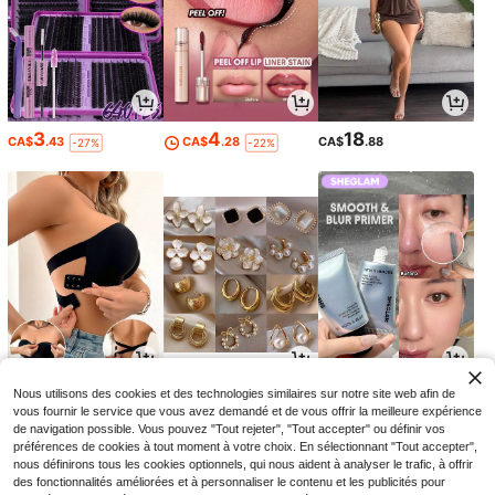
3
4
18
CA$
.43
CA$
.28
CA$
.88
-27%
-22%
7
5
8
Nous utilisons des cookies et des technologies similaires sur notre site web afin de
CA$
.45
CA$
.19
CA$
.07
-3%
-9%
-27%
vous fournir le service que vous avez demandé et de vous offrir la meilleure expérience
de navigation possible. Vous pouvez "Tout rejeter", "Tout accepter" ou définir vos
préférences de cookies à tout moment à votre choix. En sélectionnant "Tout accepter",
nous définirons tous les cookies optionnels, qui nous aident à analyser le trafic, à offrir
des fonctionnalités améliorées et à personnaliser le contenu et les publicités pour