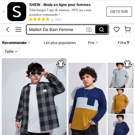
Short Jeans Femme
SHEIN - Mode en ligne pour femmes
×
Squishy
Téléchargez l’app & obtenez -30% sur votre
OBTENIR
première commande !
(1,345)
Ensemble Deux Pieces Femme Chic
Maillot De Bain Femme
Robe Femme été
Recommander
Les plus populaires
Prix
Filtre
Short Jeans Femme
Taille
Squishy