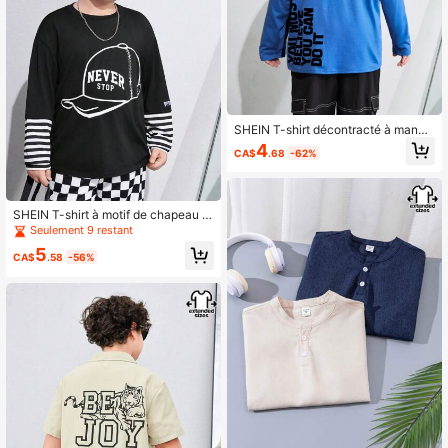
SHEIN T-shirt décontracté à manch
es longues pour garçons pré-ados d
4
CA$
.68
-62%
e taille étendue avec impression de
lettres
SHEIN T-shirt à motif de chapeau 2
en 1 avec manches rayées pour pré
Seulement 9 restant
-adolescents de grande taille, auto
5
mne
CA$
.58
-56%