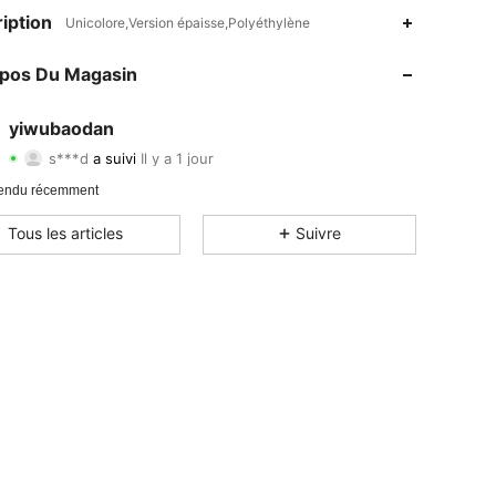
iption
Unicolore,Version épaisse,Polyéthylène
4.38
2
5
opos Du Magasin
4.38
2
5
yiwubaodan
s***d
a suivi
Il y a 1 jour
4.38
2
5
Evaluation
Articles
Suiveurs
endu récemment
Tous les articles
Suivre