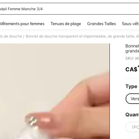
dail Femme Manche 3/4
and down arrow keys to navigate search Dernière recherche and Rechercher et Tr
Vêtements pour femmes
Tenues de plage
Grandes Tailles
Sous-vêt
ts de douche
/
Bonnet
grande 
des ch
SKU: s
de la 
la déco
CA$
PR
Type 
Vers
Quant
1P