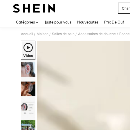
Chan
Use up 
Catégories
Juste pour vous
Nouveautés
Prix De Ouf
Accueil
Maison
Salles de bain
Accessoires de douche
Bonne
/
/
/
/
Video