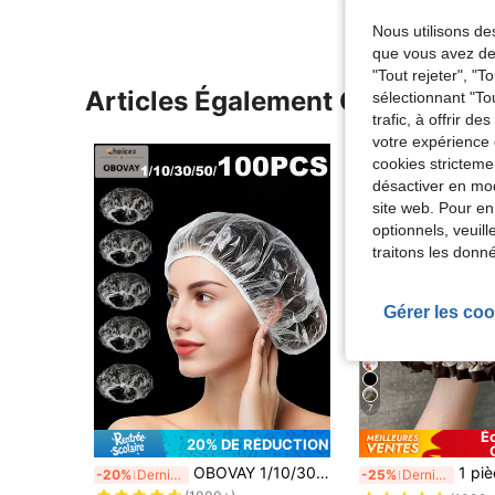
Nous utilisons des
que vous avez dem
"Tout rejeter", "
Articles Également Consultés
sélectionnant "To
trafic, à offrir d
votre expérience 
cookies stricteme
désactiver en mod
site web. Pour en
optionnels, veuil
traitons les donn
Gérer les coo
7
É
20% DE RÉDUCTION
de nouveau Accessoires de douche
#1 BEST-SELLERS
OBOVAY 1/10/30/50/100 pièces Bonnets de douche jetables transparents sans lavage, bonnets de douche élastiques imperméables, taille grande épaissie à haute élasticité, convient pour le bain et les soins capillaires, pratique pour les voyages
1 pièce, Bonnet de douche double couche étanche et réutilisable pour femmes ave
-20%
Derniers 3 jours
-25%
Derniers 2 jours
(1000+)