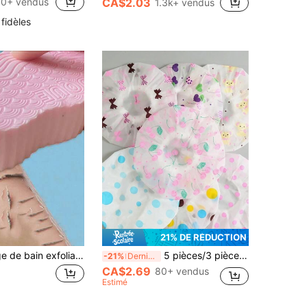
0+ vendus
CA$2.03
1.3k+ vendus
 fidèles
21% DE RÉDUCTION
1 pièce Éponge de bain exfoliante sans douleur, haute densité, douce et respectueuse de la peau, élimine les peaux mortes, gommage doux et profond sans nuire à la peau délicate, outil de douche portable pour salle de bain de location, salle de sport, hôtel et utilisation quotidienne sous la douche
5 pièces/3 pièces Assortiment de bonnets de douche imperméables, bonnets de bain imprimés, couvre-tête de douche imperméable en PVC, bonnets de douche réutilisables épaissis pour la maison, les voyages, le salon, le spa de beauté
-21%
Derniers 3 jours
CA$2.69
80+ vendus
Estimé