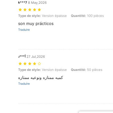
k***7
8 May,2026
Type de style: Version épaisse, Quantité: 100 pièces
Type de style:
Version épaisse
Quantité:
100 pièces
son muy prácticos
Traduire
أ***د
27 Jul,2026
Type de style: Version épaisse, Quantité: 50 pièces
Type de style:
Version épaisse
Quantité:
50 pièces
كميه ممتازه ونوعيه ممتازه
Traduire