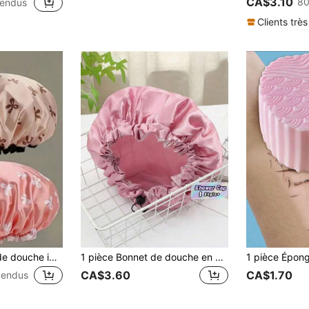
CA$3.10
80
endus
Clients très
3 pièces Bonnets de douche imperméables à double couche avec nœud papillon, bonnets de douche à double couche, bonnets de douche imperméables et anti-humidité élastiques pour femmes, bonnets de cuisine anti-huile pour adultes, bonnets de salle de bain pour cheveux secs, élastiques et réglables, convenant pour le lavage du visage, le séchage des cheveux, le maquillage, la cuisine, le lavage des cheveux et autres utilisations domestiques en salle de bain
1 pièce Bonnet de douche en nylon doux et soyeux, réglable avec cordon de serrage, imperméable, pour femmes aux cheveux longs, usage domestique et de voyage, séchage rapide, réutilisable
CA$3.60
CA$1.70
vendus