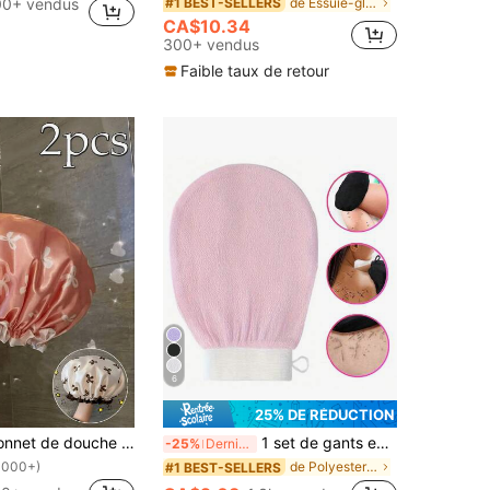
00+ vendus
de Essuie-glace de douche
#1 BEST-SELLERS
CA$10.34
300+ vendus
Faible taux de retour
6
25% DE RÉDUCTION
3/2/1 pièce Bonnet de douche imperméable à double couche avec nœud, bonnet de douche élastique, bonnet de cuisine anti-huile pour adultes, bonnet de séchage des cheveux pour la salle de bain, élastique et réglable, convient pour le lavage du visage, le séchage des cheveux, le maquillage, la cuisine, le shampoing, pour femmes
1 set de gants exfoliants coréens - élimine efficacement la peau morte, convient pour le bronzage par pulvérisation ou la kératose pilaire, fabriqué à 100% en fibre de viscose
-25%
Derniers 2 jours
1000+)
de Polyester Accessoires de douche
#1 BEST-SELLERS