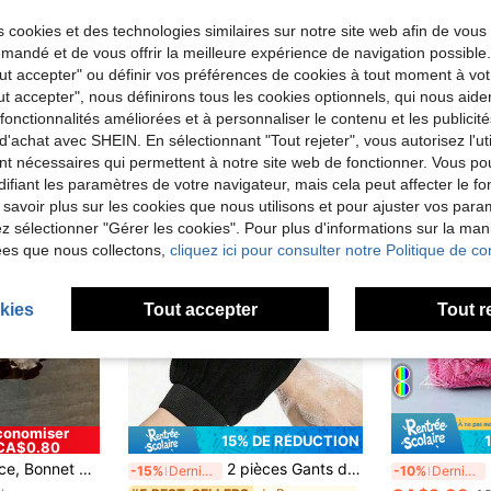
 cookies et des technologies similaires sur notre site web afin de vous 
andé et de vous offrir la meilleure expérience de navigation possibl
Tout accepter" ou définir vos préférences de cookies à tout moment à vot
ut accepter", nous définirons tous les cookies optionnels, qui nous aide
es fonctionnalités améliorées et à personnaliser le contenu et les publici
d'achat avec SHEIN. En sélectionnant "Tout rejeter", vous autorisez l'uti
nt nécessaires qui permettent à notre site web de fonctionner. Vous po
ifiant les paramètres de votre navigateur, mais cela peut affecter le 
 savoir plus sur les cookies que nous utilisons et pour ajuster vos par
lez sélectionner "Gérer les cookies". Pour plus d'informations sur la ma
ées que nous collectons,
cliquez ici pour consulter notre Politique de con
kies
Tout accepter
Tout r
conomiser
15% DE RÉDUCTION
CA$0.80
c motif nœud papillon, Couvre-cheveux de bain élastique pour femmes, Couvre-cheveux pour la cuisine et l'usage domestique Décoration de salle de bain d'été Retour à l'école
2 pièces Gants de bain exfoliants profonds, élimination douce et efficace des peaux mortes, gants de bain éclaircissants, convient aux hommes et aux femmes, élimination efficace de la saleté, accessoire de douche pratique pour les soins corporels quotidiens de la salle de bain
50/1
-15%
Derniers 3 jours
-10%
Derniers 3 jours