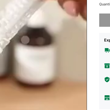
Quanti
Désolés,
Exp