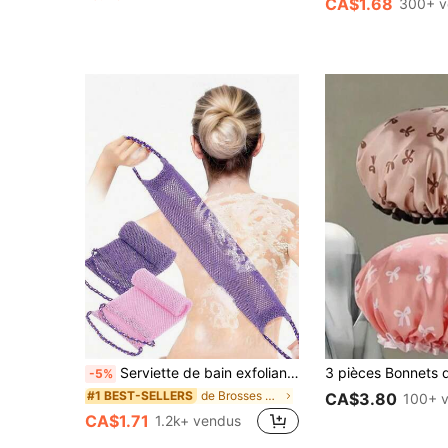
CA$1.68
300+ v
Serviette de bain exfoliante, conception double face pour une exfoliation douce/rugueuse, gommage corporel efficace, brosse de douche pour le dos, matériau en maille premium, conception de lien pratique, serviette de bain en loofah, éponge corporelle, rend la peau lisse, convient pour une utilisation quotidienne
-5%
de Brosses de bain, éponges et récureurs
#1 BEST-SELLERS
CA$3.80
100+ 
CA$1.71
1.2k+ vendus