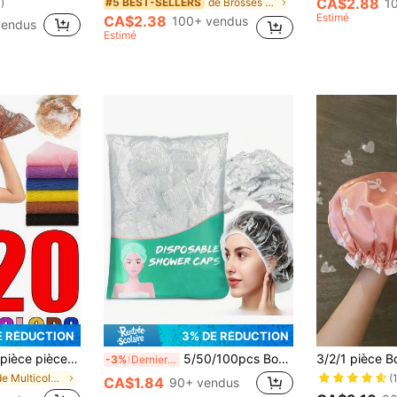
CA$2.88
de Brosses de bain, éponges et récureurs
1
#5 BEST-SELLERS
)
Estimé
CA$2.38
100+ vendus
vendus
Estimé
E RÉDUCTION
3% DE RÉDUCTION
isser et frotter la peau quotidiennement, éponge de douche en maille, boule de mousse de bain, serviette de bain exfoliante pour le corps, boule de bain moussante de nettoyage, boule de douche de nettoyage en profondeur
5/50/100pcs Bonnets de douche jetables unisexes - Grands couvre-cheveux en plastique imperméable, qualité salon neutre, idéal pour le soin profond et les soins capillaires, couleurs mélangées/blanc, convient aux cheveux épais, tressés et longs des femmes, bonnets capillaires de haute élasticité et de haute qualité, convient pour les voyages, le SPA, le salon de coiffure et l'utilisation à domicile, peut couvrir les cheveux et est extensible, couvre-cheveux, accessoires capillaires
-3%
Derniers 3 jours
(
de Multicolore Outils de nettoyage du corps
CA$1.84
90+ vendus