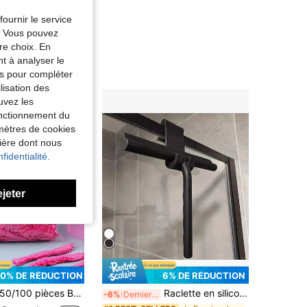
fournir le service
e. Vous pouvez
re choix. En
nt à analyser le
tés pour compléter
lisation des
uvez les
fonctionnement du
amètres de cookies
nière dont nous
fidentialité.
ejeter
10% DE RÉDUCTION
6% DE RÉDUCTION
00 pièces Bonnets de douche jetables, bonnets de douche en plastique transparent, bonnets de douche imperméables pour dames, accessoires essentiels pour l'hôtel et les voyages, produits de revitalisation et de nettoyage en profondeur, décoration de salle de bain à la maison, décoration d'automne, rentrée scolaire
Raclette en silicone portative avec crochet, raclette pour fenêtres en verre, raclette de douche, outil de nettoyage de la maison pour l'élimination de l'eau pour les portes de douche, les salles de bain, les fenêtres et les vitres de voiture
-6%
Derniers 3 jours