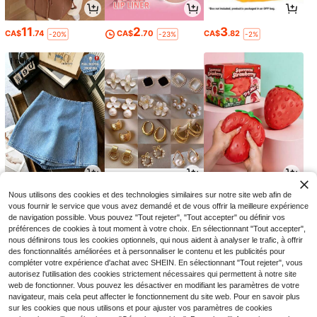
11
2
3
CA$
.74
CA$
.70
CA$
.82
-20%
-23%
-2%
13
5
5
Nous utilisons des cookies et des technologies similaires sur notre site web afin de
CA$
.98
CA$
.19
CA$
.10
-9%
vous fournir le service que vous avez demandé et de vous offrir la meilleure expérience
de navigation possible. Vous pouvez "Tout rejeter", "Tout accepter" ou définir vos
préférences de cookies à tout moment à votre choix. En sélectionnant "Tout accepter",
nous définirons tous les cookies optionnels, qui nous aident à analyser le trafic, à offrir
des fonctionnalités améliorées et à personnaliser le contenu et les publicités pour
compléter votre expérience d'achat avec SHEIN. En sélectionnant "Tout rejeter", vous
autorisez l'utilisation des cookies strictement nécessaires qui permettent à notre site
web de fonctionner. Vous pouvez les désactiver en modifiant les paramètres de votre
navigateur, mais cela peut affecter le fonctionnement du site web. Pour en savoir plus
sur les cookies que nous utilisons et pour ajuster vos paramètres de cookies