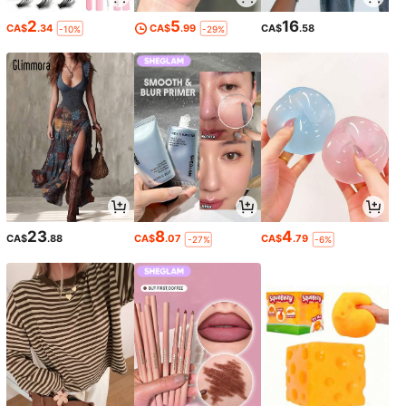
2
5
16
CA$
.34
CA$
.99
CA$
.58
-10%
-29%
23
8
4
CA$
.88
CA$
.07
CA$
.79
-27%
-6%