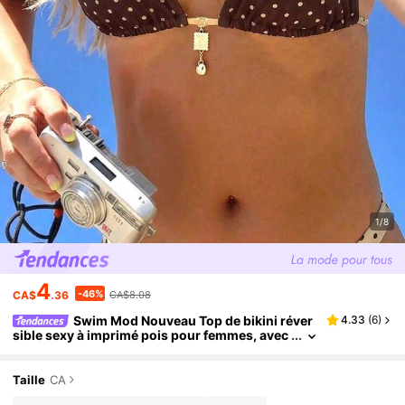
1/8
4
-46%
CA$
.36
CA$8.08
Swim Mod Nouveau Top de bikini réver
4.33
(
6
)
sible sexy à imprimé pois pour femmes, avec
un top de maillot de bain avec pendentif en m
étal en forme de cocotier
Taille
CA