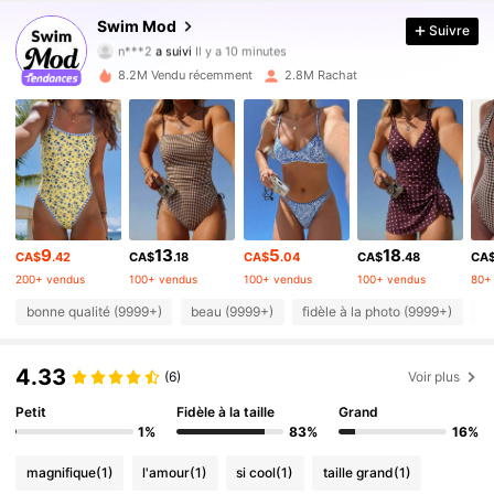
4.87
Swim Mod
Suivre
n***2
a suivi
Il y a 10 minutes
w***7
est en train de naviguer
546K Suiveurs
4.87
8.2M Vendu récemment
2.8M Rachat
546K Suiveurs
4.87
546K Suiveurs
4.87
9
13
5
18
CA$
.42
CA$
.18
CA$
.04
CA$
.48
CA
546K Suiveurs
4.87
200+ vendus
100+ vendus
100+ vendus
100+ vendus
80+
bonne qualité (9999+)
beau (9999+)
fidèle à la photo (9999+)
d
546K Suiveurs
4.87
4.33
(6)
Voir plus
546K Suiveurs
4.87
Petit
Fidèle à la taille
Grand
1%
83%
16%
magnifique
(1)
l'amour
(1)
si cool
(1)
taille grand
(1)
546K Suiveurs
4.87