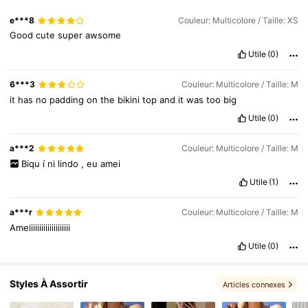
e***8
Couleur: Multicolore / Taille: XS
546K Suiveurs
4.87
Good
cute
super
awsome
Utile
(0)
546K Suiveurs
4.87
6***3
Couleur: Multicolore / Taille: M
it
has
no
padding
on
the
bikini
top
and
it
was
too
big
Utile
(0)
546K Suiveurs
4.87
a***2
Couleur: Multicolore / Taille: M
Biqu
í
ni
lindo
,
eu
amei
Utile
(1)
a***r
Couleur: Multicolore / Taille: M
Ameiiiiiiiiiiiiiiiiiiii
Utile
(0)
Styles À Assortir
Articles connexes