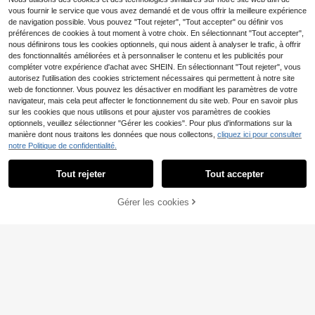
Oceva Ensemble de maillot de bain
vous fournir le service que vous avez demandé et de vous offrir la meilleure expérience
pour femmes, bikini décontracté de
100+ vendus
de navigation possible. Vous pouvez "Tout rejeter", "Tout accepter" ou définir vos
plage sexy bombshell à pois dorés
12
préférences de cookies à tout moment à votre choix. En sélectionnant "Tout accepter",
CA$
.68
marron
nous définirons tous les cookies optionnels, qui nous aident à analyser le trafic, à offrir
des fonctionnalités améliorées et à personnaliser le contenu et les publicités pour
compléter votre expérience d'achat avec SHEIN. En sélectionnant "Tout rejeter", vous
autorisez l'utilisation des cookies strictement nécessaires qui permettent à notre site
web de fonctionner. Vous pouvez les désactiver en modifiant les paramètres de votre
navigateur, mais cela peut affecter le fonctionnement du site web. Pour en savoir plus
sur les cookies que nous utilisons et pour ajuster vos paramètres de cookies
optionnels, veuillez sélectionner "Gérer les cookies". Pour plus d'informations sur la
manière dont nous traitons les données que nous collectons,
cliquez ici pour consulter
notre Politique de confidentialité.
Tout rejeter
Tout accepter
Gérer les cookies
46% DE RÉDUCTION !
AJOUTER AU PANIER