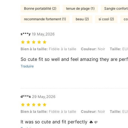
Bonne portabilité (2)
tenue de plage (1)
Sangle confort
recommande fortement (1)
beau (2)
si cool (2)
co
s***y
19 May,2026
Bien à la taille: Fidèle à la taille, Couleur: Noir, Taille: EUR40
Bien à la taille:
Fidèle à la taille
Couleur:
Noir
Taille:
EU
So cute fit so well and feel amazing they are per
Traduire
d***s
29 May,2026
Bien à la taille: Fidèle à la taille, Couleur: Noir, Taille: EUR38
Bien à la taille:
Fidèle à la taille
Couleur:
Noir
Taille:
EU
It was so cute and fit perfectly 🔥🤛