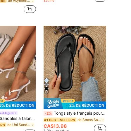
de Asymétrique Sandales pour femmes
Estimé
ERS
20
6% DE RÉDUCTION
2% DE RÉDUCTION
Tongs style français pour femmes, nouvelles sandales d'été style fée doux polyvalentes pour la plage et les vacances, semelle souple, convient pour les rendez-vous, les rassemblements, les fêtes, le port décontracté quotidien
nsÉlégants
-2%
dales à talons hauts classiques pour femmes, blocs de couleurs, style de fée d'été, talons aiguilles, sandales à bride entre les orteils, sandales à clip d'orteil, chaussures de mode pour vacances à la plage, bureau, maison, extérieur, design à bout carré, chic & élégant, soirée de rendez-vous
de Strass Sandales pour femmes
#1 BEST-SELLERS
de Uni Sandales à talons pour femmes
ERS
CA$13.98
1.2k+ vendus