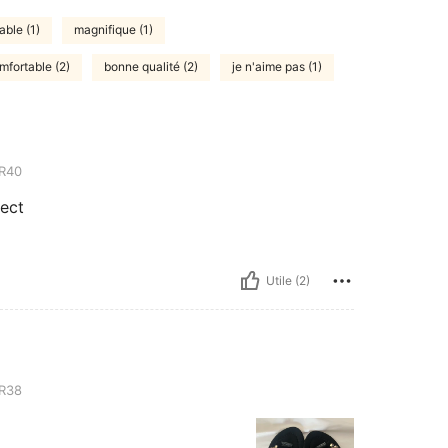
able (1)
magnifique (1)
mfortable (2)
bonne qualité (2)
je n'aime pas (1)
R40
fect
Utile (2)
R38