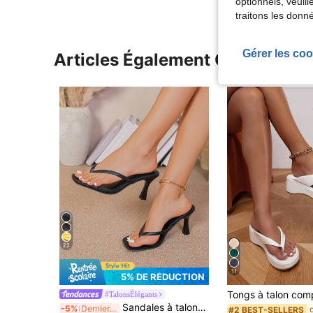
optionnels, veuil
traitons les donn
Gérer les coo
Articles Également Consultés
22
11
5% DE RÉDUCTION
#TalonsÉlégants
Sandales à talons hauts pour femmes, sandales à talons fins style fée d'été, sandales à brides croisées pour plage, vacances, mode, soirée en amoureux
-5%
Derniers 3 jours
#2 BEST-SELLERS