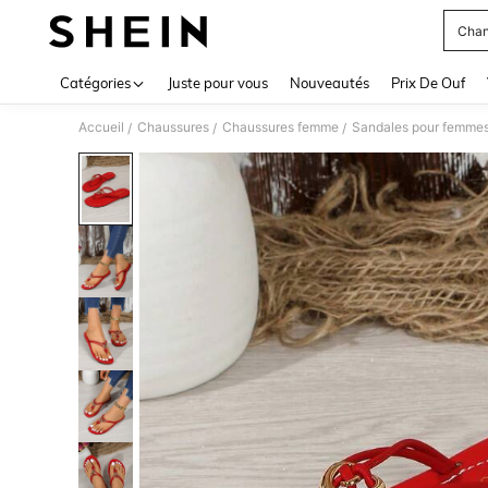
Chan
Use up 
Catégories
Juste pour vous
Nouveautés
Prix De Ouf
Accueil
Chaussures
Chaussures femme
Sandales pour femme
/
/
/