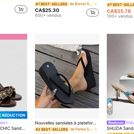
de Brevet Sandales pour femmes
#1 BEST-SELLERS
#7 BEST-SELL
CA$25.30
CA$35.78
600+ vendus
100+ vendus
28
E RÉDUCTION
Nouvelles sandales à plateforme et talon compensé à la mode pour femmes, tongs, tenues printemps-été
ants
#Talo
de CUCCOO automne tendance Chaussures compensées &
mé léopard marron et décoration boucle dorée, bout rond style rétro
de Perles Sandales pour femmes
#2 BEST-SELLERS