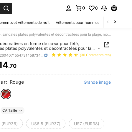
0
0
ouver. Press Enter to select.
ements et vêtements de nuit
Vêtements pour hommes
Enfants
Mai
Tongs décoratives en forme de cœur pour l'été, sandales plates polyvalentes et décontractées pour la plage, mode élégante de villégiature, sangle croisée en PU décontractée pour la plage, les vacances et la maison
décoratives en forme de cœur pour l'été,
es plates polyvalentes et décontractées pour la
 mode élégante de villégiature, sangle croisée en
SKU: sx260407155473145873480
(30 Commentaires)
ontractée pour la plage, les vacances et la
n
14
.70
ICE AND AVAILABILITY
ur:
Rouge
Grande image
CA Taille
 (EUR36)
US6.5 (EUR37)
US7 (EUR38)