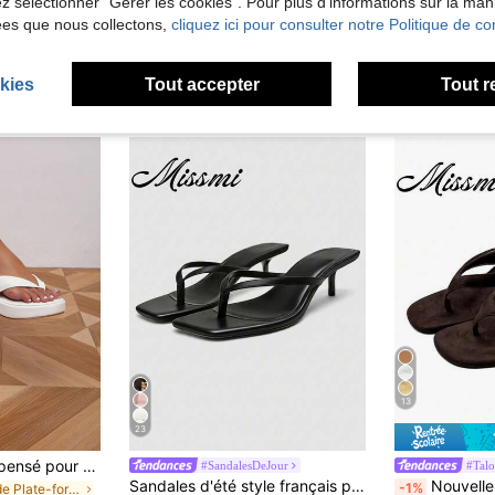
lez sélectionner "Gérer les cookies". Pour plus d'informations sur la ma
ées que nous collectons,
cliquez ici pour consulter notre Politique de con
kies
Tout accepter
Tout r
13
23
Tongs à talon compensé pour femmes, mode et décontractées, d'été
#SandalesDeJour
#Talo
Sandales d'été style français pour femmes, nouvelles sandales à talon fin et haut avec bride arrière, mules à talon chaton et bride entre-orteils
Nouvelles sandales tongs à talon comp
-1%
de Plate-forme Sandales pour femmes