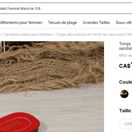
dail Femme Manche 3/4
and down arrow keys to navigate search Dernière recherche and Rechercher et Tr
Vêtements pour femmes
Tenues de plage
Grandes Tailles
Sous-vêt
s
Sandales plates pour femmes
/
/
Tongs 
sandal
plage,
PU déc
maiso
CA$
PR
Coule
Taille
US6