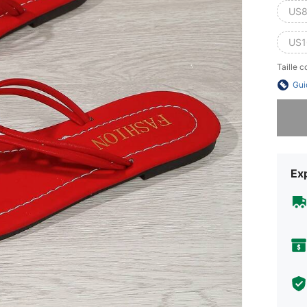
US8
US1
Taille 
Gui
Désolés,
Exp