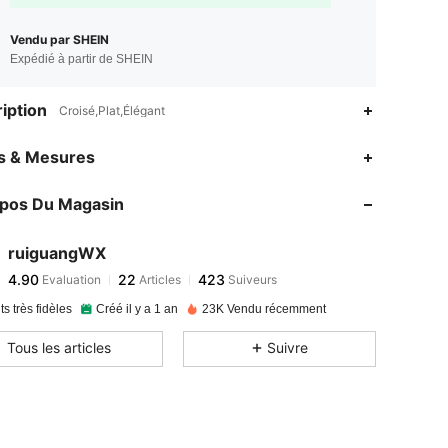
Vendu par SHEIN
Expédié à partir de SHEIN
iption
Croisé,Plat,Élégant
4.90
22
423
es & Mesures
opos Du Magasin
4.90
22
423
ruiguangWX
4.90
22
423
Evaluation
Articles
Suiveurs
m***n
payé
Il y a 1 jour
ts très fidèles
Créé il y a 1 an
23K Vendu récemment
4.90
22
423
Tous les articles
Suivre
4.90
22
423
4.90
22
423