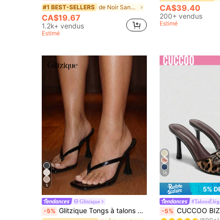
CA$39.40
de Noir Sandales pour femmes
#1 BEST-SELLERS
200+ vendus
CA$19.67
Estimé
1.2k+ vendus
Estimé
16
5
5% D
Glitzique
#TalonsÉlég
#1 BEST-SELLERS
Glitzique Tongs à talons hauts classiques pour femmes, sangle croisée en cuir verni noir minimaliste, convient pour le bureau, l'été. Design à bout carré, semelle en caoutchouc, luxe discret
CUCCOO BIZCHIC Sandales mules à talons hauts confortables pour femmes avec impri
-5%
-5%
(500+)