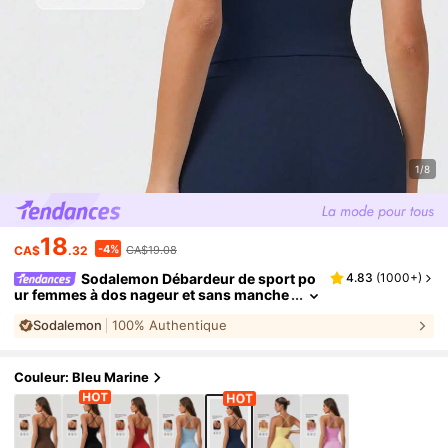
1/8
18
-4%
CA$
.32
CA$19.08
Sodalemon Débardeur de sport po
4.83
(
1000+
)
ur femmes à dos nageur et sans manche
s, épais et à grand maintien, pour l'entraî
Sodalemon
100% Authentique
nement, la course à pied et le yoga en extérie
ur
Couleur: Bleu Marine