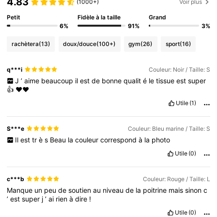
4.83
(1000+)
Voir plus
Petit
Fidèle à la taille
Grand
6%
91%
3%
rachètera
(13)
doux/douce
(100+)
gym
(26)
sport
(16)
q***i
Couleur: Noir / Taille: S
J
’
aime
beaucoup
il
est
de
bonne
qualit
é
le
tissue
est
super
👍
❤️❤️
Utile
(1)
S***e
Couleur: Bleu marine / Taille: S
Il
est
tr
è
s
Beau
la
couleur
correspond
à
la
photo
Utile
(0)
c***b
Couleur: Rouge / Taille: L
Manque
un
peu
de
soutien
au
niveau
de
la
poitrine
mais
sinon
c
’
est
super
j
’
ai
rien
à
dire
!
Utile
(0)