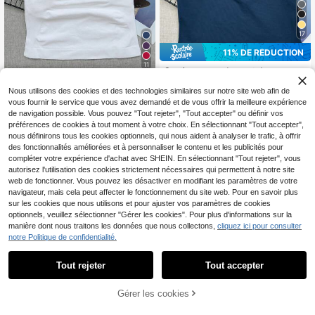
17
11% DE RÉDUCTION
#1 BEST-SELLERS
de Sans couture T-shirts et débardeurs de sport po
11
Soutien-gorge de sport de yoga po
Clients très fidèles
ur femmes, débardeur court sans m
Clients très fidèles
Débardeur de sport sans couture à f
#1 BEST-SELLERS
#1 BEST-SELLERS
de Sans couture T-shirts et débardeurs de sport po
de Sans couture T-shirts et débardeurs de sport po
anches, élastique et respirant, pour
Nous utilisons des cookies et des technologies similaires sur notre site web afin de
ines bretelles pour femmes, soutien
100+ vendus
Clients très fidèles
Clients très fidèles
fitness, gym et activités sportives, s
vous fournir le service que vous avez demandé et de vous offrir la meilleure expérience
-gorge intégré avec rembourrage a
13
300+ vendus
CA$
.42
-11%
Estimé
tyle athleisure
#1 BEST-SELLERS
de Sans couture T-shirts et débardeurs de sport po
movible, débardeur de yoga, athleis
de navigation possible. Vous pouvez "Tout rejeter", "Tout accepter" ou définir vos
15
CA$
.88
Clients très fidèles
ure
préférences de cookies à tout moment à votre choix. En sélectionnant "Tout accepter",
nous définirons tous les cookies optionnels, qui nous aident à analyser le trafic, à offrir
des fonctionnalités améliorées et à personnaliser le contenu et les publicités pour
compléter votre expérience d'achat avec SHEIN. En sélectionnant "Tout rejeter", vous
autorisez l'utilisation des cookies strictement nécessaires qui permettent à notre site
web de fonctionner. Vous pouvez les désactiver en modifiant les paramètres de votre
navigateur, mais cela peut affecter le fonctionnement du site web. Pour en savoir plus
sur les cookies que nous utilisons et pour ajuster vos paramètres de cookies
optionnels, veuillez sélectionner "Gérer les cookies". Pour plus d'informations sur la
manière dont nous traitons les données que nous collectons,
cliquez ici pour consulter
notre Politique de confidentialité.
Tout rejeter
Tout accepter
Gérer les cookies
4% DE RÉDUCTION !
AJOUTER AU PANIER