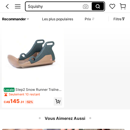
Squishy
Ensemble Deux Pieces Femme Chic
Recommander
Les plus populaires
Prix
Filtre
Maillot De Bain Femme
Snow Sled
Step2 Snow Runner Traînea
Locale
u de style toboggan pour enfants âg
Seulement 10 restant
és de 3 à 6 ans
145
CA$
.31
-52%
Vous Aimerez Aussi