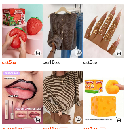
5
16
3
CA$
.10
CA$
.58
CA$
.10