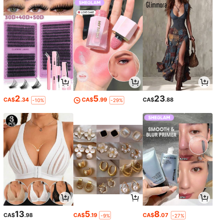
2
5
23
CA$
.34
CA$
.99
CA$
.88
-10%
-29%
13
5
8
CA$
.98
CA$
.19
CA$
.07
-9%
-27%