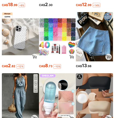
18
2
12
CA$
.99
CA$
.30
CA$
.99
-6%
-14%
2
8
13
CA$
.82
CA$
.73
CA$
.98
-12%
-10%