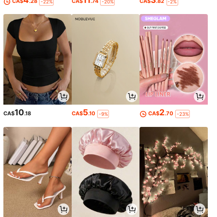
4
11
3
CA$
.28
CA$
.74
CA$
.82
-22%
-20%
-2%
10
5
2
CA$
.18
CA$
.10
CA$
.70
-9%
-23%