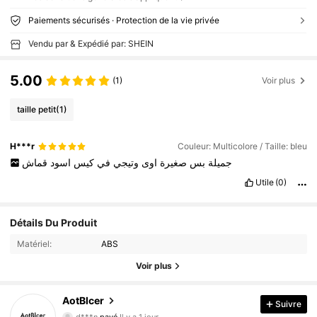
Paiements sécurisés · Protection de la vie privée
Vendu par & Expédié par: SHEIN
5.00
(1)
Voir plus
taille petit
(1)
H***r
Couleur: Multicolore / Taille: bleu
جميلة
بس
صغيرة
اوى
وتيجي
في
كيس
اسود
قماش
Utile
(0)
Détails Du Produit
Matériel:
ABS
812 Suiveurs
4.89
Voir plus
AotBlcer
Suivre
812 Suiveurs
4.89
d***n
payé
Il y a 1 jour