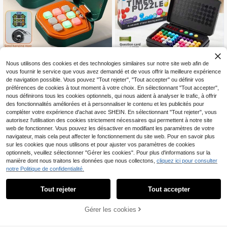
cs de puzzle, cadeaux de fête, style
aléatoire
Jeu de plateau interactif, console d
17% DE RÉDUCTION
Nous utilisons des cookies et des technologies similaires sur notre site web afin de
e jeu de puzzle électronique, 9,5 x
#6 BEST-SELLERS
de ABS Puzzles pour enfants
7,5 cm, jouet éducatif Bolt Brain Trai
vous fournir le service que vous avez demandé et de vous offrir la meilleure expérience
Jeu de perles magiques intelligent p
6
ning, amusant (produit), nécessite d
CA$
.60
de navigation possible. Vous pouvez "Tout rejeter", "Tout accepter" ou définir vos
our enfants, puzzle de pyramide de
8
es piles (non incluses), console de d
préférences de cookies à tout moment à votre choix. En sélectionnant "Tout accepter",
CA$
.47
-17%
perles magiques intelligent, jeu de p
éfi de réflexion portable, avec mode
nous définirons tous les cookies optionnels, qui nous aident à analyser le trafic, à offrir
lateau de puzzle de défi, puzzle de
silencieux, jouet d'apprentissage po
des fonctionnalités améliorées et à personnaliser le contenu et les publicités pour
réflexion 3D, 200 niveaux de perles
rtable, cadeau pour adultes, disponi
de logique avec rangement portabl
compléter votre expérience d'achat avec SHEIN. En sélectionnant "Tout rejeter", vous
ble en plusieurs couleurs, un cadea
e, jeu de bataille interactif parent-e
autorisez l'utilisation des cookies strictement nécessaires qui permettent à notre site
u idéal pour les garçons et les filles
nfant, jouet éducatif pour l'entraîne
web de fonctionner. Vous pouvez les désactiver en modifiant les paramètres de votre
ment de la capacité de pensée logi
navigateur, mais cela peut affecter le fonctionnement du site web. Pour en savoir plus
que des enfants, interaction parent-
sur les cookies que nous utilisons et pour ajuster vos paramètres de cookies
enfant, jeu de plateau, rassemblem
optionnels, veuillez sélectionner "Gérer les cookies". Pour plus d'informations sur la
ent familial, outil de soulagement du
manière dont nous traitons les données que nous collectons,
cliquez ici pour consulter
stress, entraînement cérébral, convi
ent aux enfants de 3 ans et plus, ou
notre Politique de confidentialité.
til de soulagement du stress pour ad
ultes, puzzle de brûlage cérébral po
Tout rejeter
Tout accepter
ur adultes, cadeau interactif parent
-enfant, outil d'enseignement de l'é
ducation précoce pour les garçons
12% DE RÉDUCTION
Gérer les cookies
et les filles
10% DE RÉDUCTION !
AJOUTER AU PANIER
Blocs de tri d'animaux pour enfants,
jouets éducatifs de puzzle, jeu de pl
#6 BEST-SELLERS
de Bois Casse-têtes pour enfants