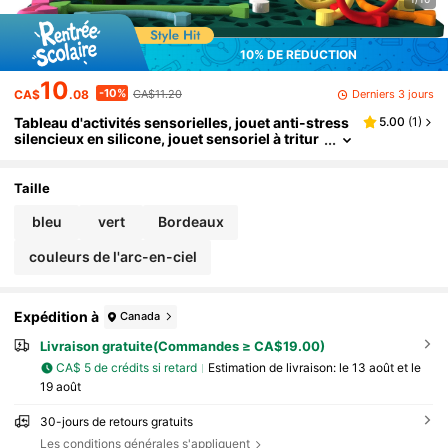
10% DE RÉDUCTION
10
-10%
Derniers 3 jours
CA$
.08
CA$11.20
Tableau d'activités sensorielles, jouet anti-stress
5.00
(
1
)
silencieux en silicone, jouet sensoriel à tritur
age pour soulager le TDAH, l'autisme et l'anxi
été, convient aux enfants autistes et TDAH, tablea
u anti-stress silencieux avec sac de rangement, c
Taille
onvient aux enfants de 3+ ans et aux adultes
bleu
vert
Bordeaux
couleurs de l'arc-en-ciel
Expédition à
Canada
Livraison gratuite(Commandes ≥ CA$19.00)
CA$ 5 de crédits si retard
Estimation de livraison:
le 13 août et le
19 août
30-jours de retours gratuits
Les conditions générales s'appliquent