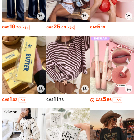
19
25
5
CA$
.28
CA$
.09
CA$
.10
-3%
-5%
1
11
5
CA$
.62
CA$
.78
CA$
.56
-5%
-35%