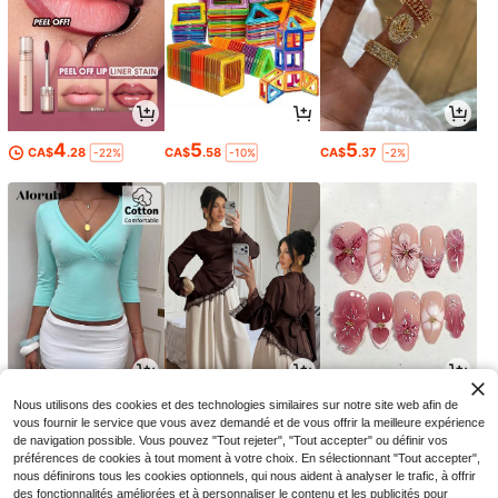
4
5
5
CA$
.28
CA$
.58
CA$
.37
-22%
-10%
-2%
8
21
2
Nous utilisons des cookies et des technologies similaires sur notre site web afin de
CA$
.08
CA$
.78
CA$
.32
-14%
vous fournir le service que vous avez demandé et de vous offrir la meilleure expérience
de navigation possible. Vous pouvez "Tout rejeter", "Tout accepter" ou définir vos
préférences de cookies à tout moment à votre choix. En sélectionnant "Tout accepter",
nous définirons tous les cookies optionnels, qui nous aident à analyser le trafic, à offrir
des fonctionnalités améliorées et à personnaliser le contenu et les publicités pour