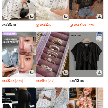
35
2
7
CA$
.18
CA$
.19
CA$
.09
-57%
8
6
13
CA$
.07
CA$
.16
CA$
.38
-27%
-2%