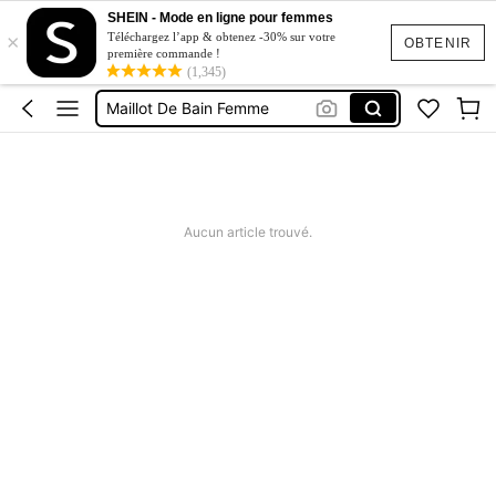
Short Jeans Femme
SHEIN - Mode en ligne pour femmes
×
Squishy
Téléchargez l’app & obtenez -30% sur votre
OBTENIR
première commande !
(1,345)
Ensemble Deux Pieces Femme Chic
Maillot De Bain Femme
Robe Femme été
Short Jeans Femme
Squishy
Aucun article trouvé.