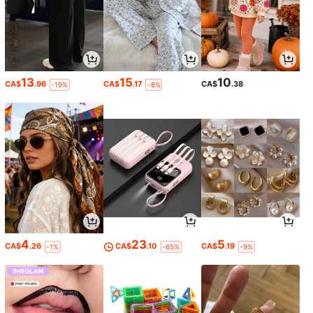
13
15
10
CA$
.96
CA$
.17
CA$
.38
-19%
-8%
4
23
5
CA$
.26
CA$
.10
CA$
.19
-1%
-65%
-9%