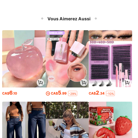
Vous Aimerez Aussi
6
5
2
CA$
.10
CA$
.99
CA$
.34
-29%
-10%