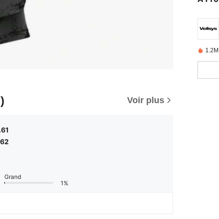
1.2M
)
Voir plus
.61
.62
Grand
1%