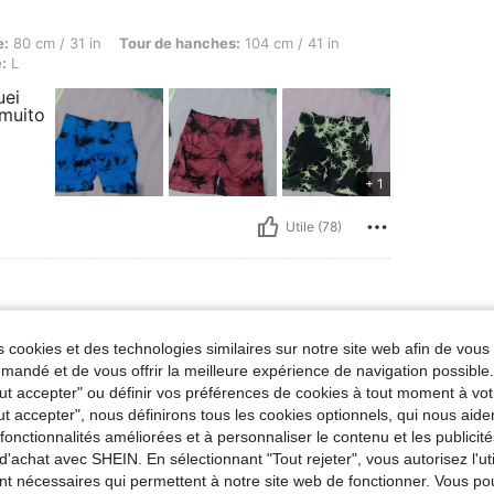
31 in, Tour de hanches: 104 cm / 41 in, Commander les tailles: Petit, Couleur: Multic
e:
80 cm / 31 in
Tour de hanches:
104 cm / 41 in
e:
L
uei
 muito
+ 1
Utile (78)
g / 141 lbs, Buste: 95 cm / 37 in, Taille: 69 cm / 27 in, Hanches: 102 cm / 40 in, Coul
ids:
64 kg / 141 lbs
Buste:
95 cm / 37 in
 cookies et des technologies similaires sur notre site web afin de vous 
ulticolore
Taille:
M
andé et de vous offrir la meilleure expérience de navigation possibl
Tout accepter" ou définir vos préférences de cookies à tout moment à vot
lity
ut accepter", nous définirons tous les cookies optionnels, qui nous aide
es fonctionnalités améliorées et à personnaliser le contenu et les publici
d'achat avec SHEIN. En sélectionnant "Tout rejeter", vous autorisez l'uti
nt nécessaires qui permettent à notre site web de fonctionner. Vous po