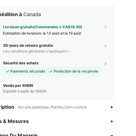
édition à
Canada
Livraison gratuite(Commandes ≥ CA$19.00)
Estimation de livraison:
le 13 août et le 19 août
30-jours de retours gratuits
Les conditions générales s'appliquent
Sécurité des achats
Paiements sécurisés
Protection de la vie privée
Vendu par SHEIN
Expédié à partir de SHEIN
iption
Aucune,graphique, Plantes,Sans couture
4.83
1.4K
36K
es & Mesures
opos Du Magasin
4.83
1.4K
36K