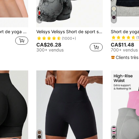
5
22
#2 BEST-SELL
mmes, absorbant l'humidité, short de sport d'été quotidien
Velisys Velisys Short de sport simple et élégant pour un usage quotidien, short de transpiration pour femmes, short de gym, short de cycliste
(
#2 BEST-SELL
#2 BEST-SELL
(1000+)
(
(
CA$26.28
CA$11.48
#2 BEST-SELL
300+ vendus
700+ vendus
(
Clients très