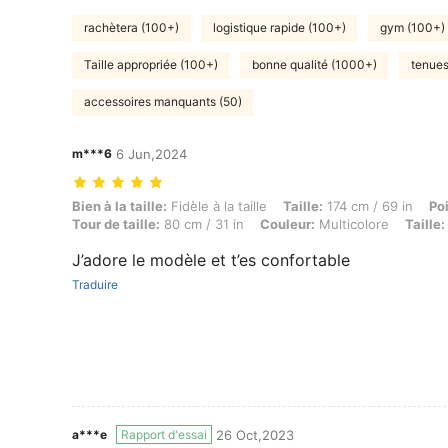
rachètera (100+)
logistique rapide (100+)
gym (100+)
Taille appropriée (100+)
bonne qualité (1000+)
tenues
accessoires manquants (50)
m***6
6 Jun,2024
Bien à la taille: Fidèle à la taille, Taille: 174 cm / 69 in, Poids: 68 k
Bien à la taille:
Fidèle à la taille
Taille:
174 cm / 69 in
Po
Tour de taille:
80 cm / 31 in
Couleur:
Multicolore
Taille:
J’adore le modèle et t’es confortable
Traduire
a***e
Rapport d'essai
26 Oct,2023