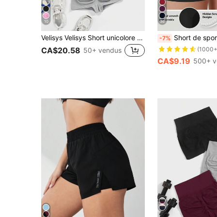
10
36
Velisys Velisys Short unicolore taille haute plissé sans couture, short de cycliste
Short de sport sans couture taille haute effet lift fessier pour femmes, contrôle du ventre, sans couture avant
-7%
CA$20.58
(1000+
50+ vendus
CA$9.19
500+ v