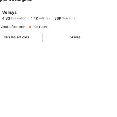
Velisys
4.83
1.4K
36K
Evaluation
Articles
Suiveurs
A***i
payé
Il y a 1 jour
 Vendu récemment
89K Rachat
4.83
1.4K
36K
Tous les articles
Suivre
4.83
1.4K
36K
4.83
1.4K
36K
4.83
1.4K
36K
4.83
1.4K
36K
4.83
1.4K
36K