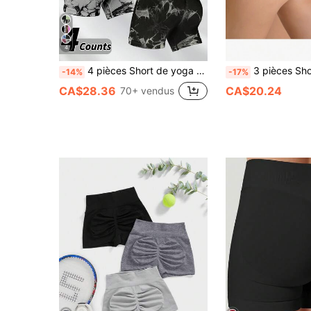
4
4 pièces Short de yoga sans couture tie-dye pour femmes, polyvalent pour l'escalade en extérieur, le port quotidien, la salle de gym, l'exercice, les sports d'été
3 pièces Short de yoga sans couture taille haute tie-dye pour fe
-14%
-17%
CA$28.36
CA$20.24
70+ vendus