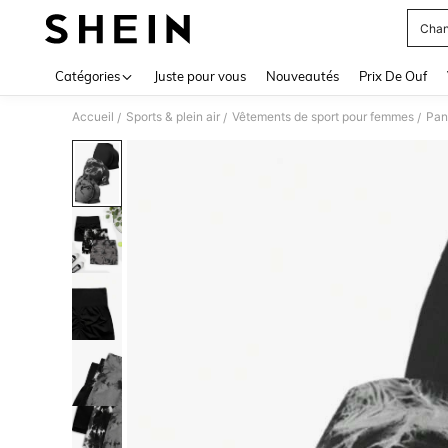
Chan
Use up 
Catégories
Juste pour vous
Nouveautés
Prix De Ouf
Accueil
Sports & plein air
Vêtements de sport pour femmes
Pan
/
/
/