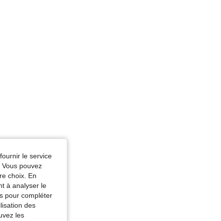
olore, Taille: L
eur: Multicolore, Taille: M
fournir le service
e. Vous pouvez
re choix. En
nt à analyser le
tés pour compléter
lisation des
uvez les