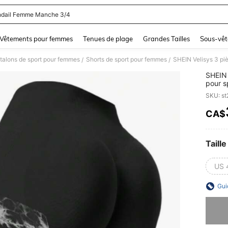
dail Femme Manche 3/4
and down arrow keys to navigate search Dernière recherche and Rechercher et Tr
Vêtements pour femmes
Tenues de plage
Grandes Tailles
Sous-vêt
talons de sport pour femmes
Shorts de sport pour femmes
/
/
SHEIN 
pour sp
SKU: s
CA$
PR
Taille
US 
Gui
Désolés,