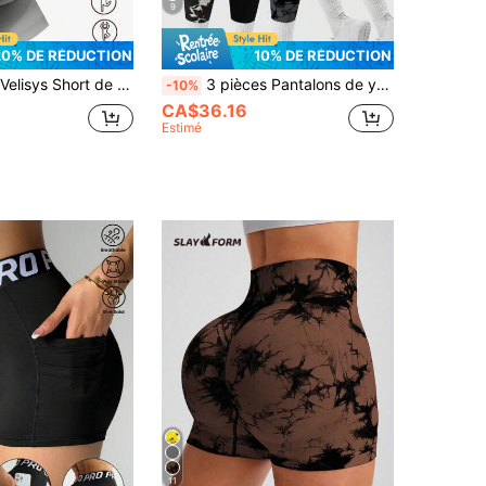
9
20% DE RÉDUCTION
10% DE RÉDUCTION
rt de sport sans couture stretch taille haute
3 pièces Pantalons de yoga sport sans couture taille haute pour femmes, absorbant l'humidité, hanches pêche, leggings teinture tie-dye décontractés et de sport, printemps
-10%
CA$36.16
Estimé
11