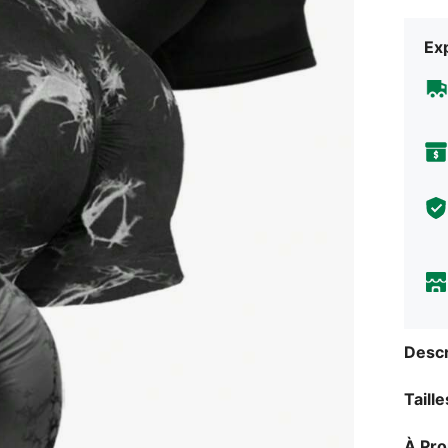
Exp
Descr
Taill
À Pr