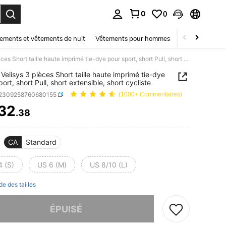
0
0
ouver. Press Enter to select.
ements et vêtements de nuit
Vêtements pour hommes
Enfants
Mai
SHEIN Velisys 3 pièces Short taille haute imprimé tie-dye pour sport, short Pull, short extensible, short cycliste
Velisys 3 pièces Short taille haute imprimé tie-dye
ort, short Pull, short extensible, short cycliste
t2309258760680155
(1000+ Commentaires)
32
.38
ICE AND AVAILABILITY
CA
Standard
4 (S)
US 6 (M)
US 8/10 (L)
de des tailles
 ce produit est épuisé.
ÉPUISÉ