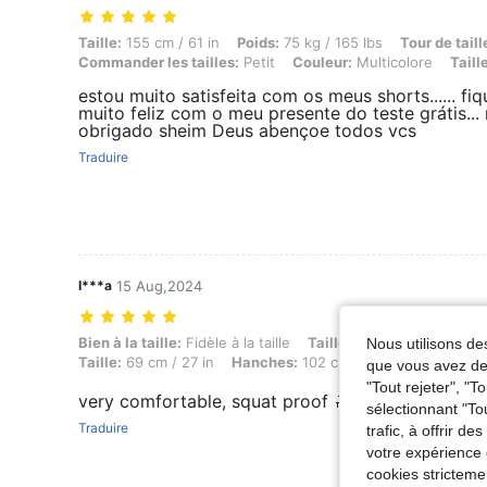
Taille: 155 cm / 61 in, Poids: 75 kg / 165 lbs, Tour de taille: 80 cm / 
Taille:
155 cm / 61 in
Poids:
75 kg / 165 lbs
Tour de taill
Commander les tailles:
Petit
Couleur:
Multicolore
Taill
estou muito satisfeita com os meus shorts...... fiq
muito feliz com o meu presente do teste grátis...
obrigado sheim Deus abençoe todos vcs
Traduire
I***a
15 Aug,2024
Bien à la taille: Fidèle à la taille, Taille: 163 cm / 64 in, Poids: 64 k
Bien à la taille:
Fidèle à la taille
Taille:
163 cm / 64 in
Po
Nous utilisons des
Taille:
69 cm / 27 in
Hanches:
102 cm / 40 in
Couleur:
M
que vous avez dem
"Tout rejeter", "
very comfortable, squat proof 🔝🔝🩷🩷 good qua
sélectionnant "To
Traduire
trafic, à offrir d
votre expérience 
cookies stricteme