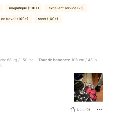
magnifique (100+)
excellent service (26)
 de travail (100+)
sport (100+)
g / 150 lbs, Tour de hanches: 108 cm / 43 in, Tour de taille: 80 cm / 31 in, Couleur: Mu
ids:
68 kg / 150 lbs
Tour de hanches:
108 cm / 43 in
L
Utile (0)