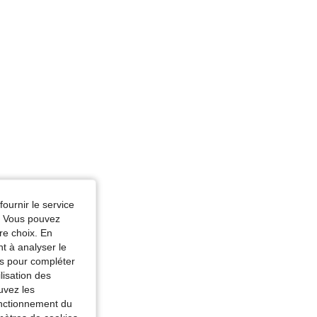
eur: Multicolore, Taille: M
fournir le service
e. Vous pouvez
re choix. En
nt à analyser le
tés pour compléter
lisation des
uvez les
fonctionnement du