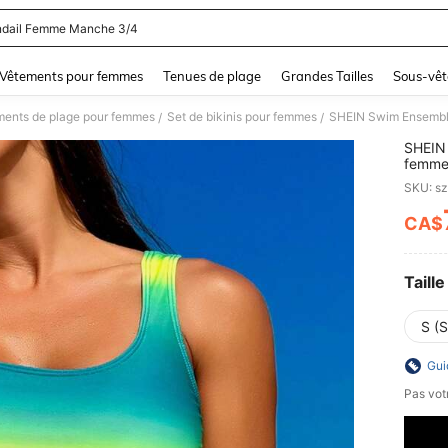
dail Femme Manche 3/4
and down arrow keys to navigate search Dernière recherche and Rechercher et Tr
Vêtements pour femmes
Tenues de plage
Grandes Tailles
Sous-vêt
ments de plage pour femmes
Set de bikinis pour femmes
SHEIN Swim Ensemble
/
/
SHEIN 
femme
SKU: s
CA$
PR
Taille
S (S
Gui
Pas votr