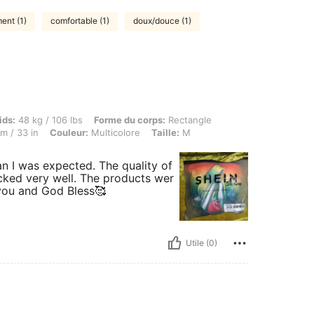
ent (1)
comfortable (1)
doux/douce (1)
kg / 106 lbs, Forme du corps: Rectangle, Hanches: 86 cm / 34 in, Taille: 68 cm / 27 in
ids:
48 kg / 106 lbs
Forme du corps:
Rectangle
m / 33 in
Couleur:
Multicolore
Taille:
M
an I was expected. The quality of
ked very well. The products wer
you and God Bless🥰
Utile (0)