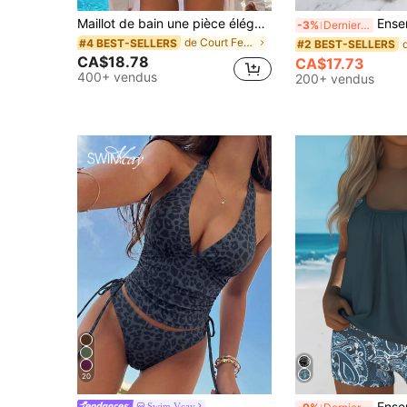
Maillot de bain une pièce élégant noir à larges bretelles, maillot de bain sexy polyvalent convenant pour les vacances à la plage et les fêtes d'été, tenue de villégiature
Ensemble 3 pièces de maillot de bain bikini sexy pour femmes 2026, panta
-3%
Derniers 2 jours
de Court Femmes une-pièces
#4 BEST-SELLERS
#2 BEST-SELLERS
CA$18.78
CA$17.73
400+ vendus
200+ vendus
20
Ensemble de tankini 2 pièces imprimé mode femme, maillot de b
Swim Vcay