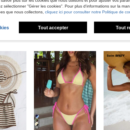
 savoir plus sur les cookies que nous utilisons et pour ajuster vos par
'avis
lez sélectionner "Gérer les cookies". Pour plus d'informations sur la ma
ées que nous collectons,
cliquez ici pour consulter notre Politique de con
kies
Tout accepter
Tout r
36