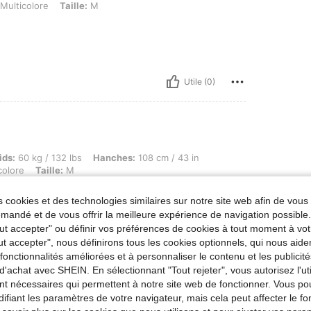
 Taille: M
Multicolore
Taille:
M
Utile (0)
g / 132 lbs, Hanches: 108 cm / 43 in, Taille: 60 cm / 24 in, Buste: 78 cm / 31 in, Coul
ids:
60 kg / 132 lbs
Hanches:
108 cm / 43 in
colore
Taille:
M
 cookies et des technologies similaires sur notre site web afin de vous 
andé et de vous offrir la meilleure expérience de navigation possibl
Tout accepter" ou définir vos préférences de cookies à tout moment à vot
ut accepter", nous définirons tous les cookies optionnels, qui nous aide
es fonctionnalités améliorées et à personnaliser le contenu et les publici
d'achat avec SHEIN. En sélectionnant "Tout rejeter", vous autorisez l'uti
nt nécessaires qui permettent à notre site web de fonctionner. Vous po
Utile (0)
ifiant les paramètres de votre navigateur, mais cela peut affecter le 