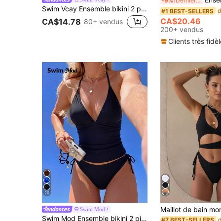
-9%
Derniers 2 jours
Swim Vcay Ensemble bikini 2 pièces pour femmes, Top à fines bretelles imprimé léopard tropical sexy avec nœud sur le côté. Tenue de plage élégante et décontractée, cadeau parfait pour la Saint-Valentin
#1 BEST-SELLERS
CA$20.46
CA$14.78
80+ vendus
200+ vendus
Clients très fidè
20
Swim Mod
Swim Mod Ensemble bikini 2 pièces de couleur unie sexy et mignon avec bretelles spaghetti et liens, ensemble bikini élégant pour plage, vacances et fête
#7 BEST-SELLERS