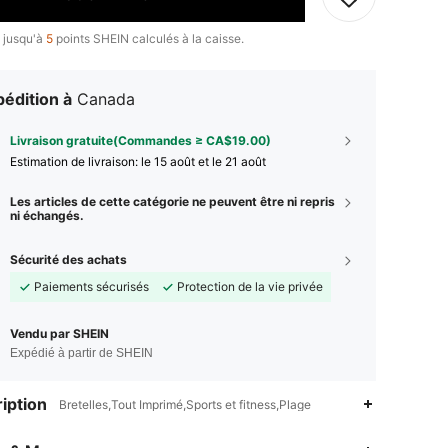
 jusqu'à
5
points SHEIN calculés à la caisse.
édition à
Canada
Livraison gratuite(Commandes ≥ CA$19.00)
Estimation de livraison:
le 15 août et le 21 août
Les articles de cette catégorie ne peuvent être ni repris
ni échangés.
Sécurité des achats
Paiements sécurisés
Protection de la vie privée
Vendu par SHEIN
Expédié à partir de SHEIN
iption
Bretelles,Tout Imprimé,Sports et fitness,Plage
4.93
9.1K
414K