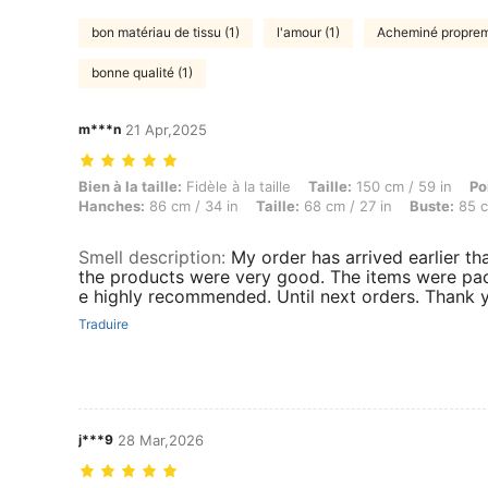
bon matériau de tissu (1)
l'amour (1)
Acheminé proprem
bonne qualité (1)
m***n
21 Apr,2025
Bien à la taille: Fidèle à la taille, Taille: 150 cm / 59 in, Poids: 48 
Bien à la taille:
Fidèle à la taille
Taille:
150 cm / 59 in
Po
Hanches:
86 cm / 34 in
Taille:
68 cm / 27 in
Buste:
85 c
Smell description
:
My order has arrived earlier th
the products were very good. The items were pac
e highly recommended. Until next orders. Thank 
Traduire
j***9
28 Mar,2026