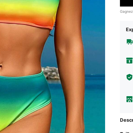
Gagnez
Exp
Descr