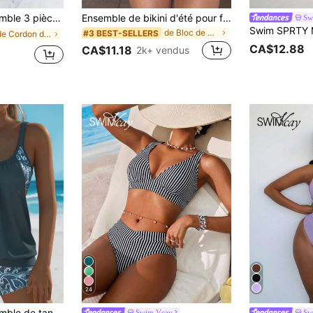
lon de plage, convient pour les vacances à la plage, le printemps/été, les tenues décontractées quotidiennes, les fêtes à la piscine et les tenues de villégiature
Ensemble de bikini d'été pour femmes, couleur unie contrastée, dos nu avec lien autour du cou, tissu haute élasticité, tenue de plage/festival de musique, tenue de vacances à la plage, robe de vacances, robe de festival pour femmes, tenue de vacances à la plage pour femmes, tenue de vacances tropicales, maillot de bain pour femmes, tenue de plage pour femmes, maillot de bain pour femmes, maillot de bain élégant pour femmes, maillot de bain de plage pour femmes, maillot de bain pour femmes, bikini pour femmes, ensemble de bikini pour femmes, ensemble de bikini pour femmes, bikini de plage pour vacances pour femmes, Vacationcore
Sw
de Bloc de couleurs Ensembles de bikini pour femme
#3 BEST-SELLERS
de Cordon de serrage Ensembles de bikini pour femm
CA$12.88
CA$11.18
2k+ vendus
24
ain à bretelles réglables avec bonnes coupes, style bohème, convient pour la plage et la piscine, élégant et charmant, vacances d'été à Hawaï
Swim Vcay
Sw