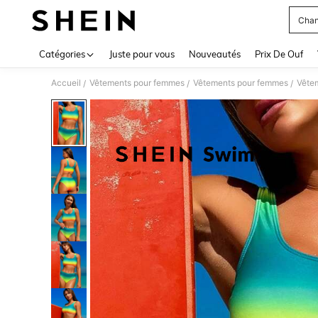
Chan
Use up 
Catégories
Juste pour vous
Nouveautés
Prix De Ouf
Accueil
Vêtements pour femmes
Vêtements pour femmes
Vête
/
/
/