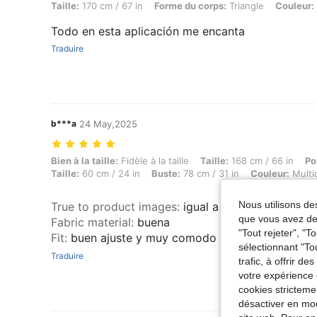
Taille: 170 cm / 67 in, Forme du corps: Triangle, Couleur: Multicolore,
Taille:
170 cm / 67 in
Forme du corps:
Triangle
Couleur:
Todo en esta aplicación me encanta
Traduire
b***a
24 May,2025
Bien à la taille: Fidèle à la taille, Taille: 168 cm / 66 in, Poids: 60 k
Bien à la taille:
Fidèle à la taille
Taille:
168 cm / 66 in
Po
Taille:
60 cm / 24 in
Buste:
78 cm / 31 in
Couleur:
Multi
Nous utilisons des
True to product images
:
igual a la foto
que vous avez dem
Fabric material
:
buena
"Tout rejeter", "
Fit
:
buen ajuste y muy comodo
sélectionnant "To
Traduire
trafic, à offrir d
votre expérience 
cookies stricteme
désactiver en mod