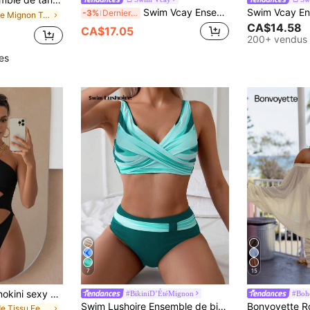
Swim Vcay Ensemble de maillot de bain tankini à rayures texturées et col en V pour femmes
-3%
Derniers 2 jours
de Mignon Tankinis pour femmes
CA$14.58
CA$17.05
200+ vendus
les
7
15
Maillot de bain monokini sexy pour femmes, ajouré, design à une épaule, élégant pour la plage en été, noir, style vacances
#BikiniD’ÉtéMignon
#Boh
Swim Lushoire Ensemble de bikini sexy avec motif blocs de couleurs et croisé pour femme, maillot de bain d'été
de Tissu Femmes une-pièces