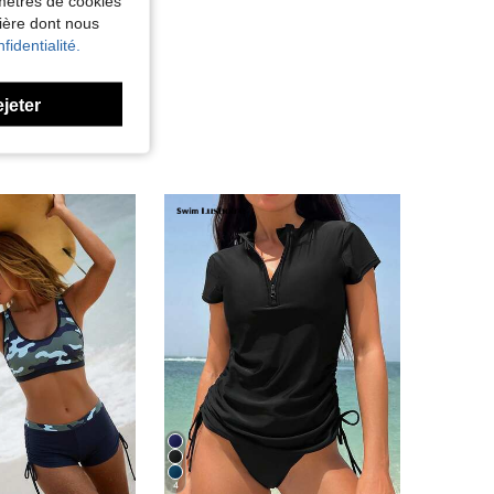
amètres de cookies
nière dont nous
fidentialité.
ejeter
4