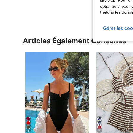
site web. Pour en
Voir Plus D
optionnels, veuil
traitons les donn
Gérer les coo
Articles Également Consultés
15
7