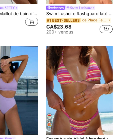
im SPRTY
Swim Lushoire
Swim SPRTY Maillot de bain d'été pour vacances à la plage pour femmes, ensemble de maillot de bain deux pièces avec blocs de couleurs camouflage, design débardeur et shorty, ensemble de maillot de bain de sport
Swim Lushoire Rashguard latéral à cordon de serrage pour la plage d'été avec demi-zip et manches courtes
de Plage Femmes Rashguards
#1 BEST-SELLERS
CA$23.68
200+ vendus
32
de Sexy Vêtements de plage pour femmes
#10 BEST-SELLERS
Ensemble de bikini à imprimé rayé avec col licou et nœud pour femmes, mode sexy minimaliste, convient aux jeunes filles, vacances à la plage, voyages et rendez-vous d'été, style côtier
im Vcay