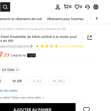
0
0
ouver. Press Enter to select.
ements et vêtements de nuit
Vêtements pour hommes
Enfants
Mai
 de bikini ombré à la mode pour femmes en été
Swim Ensemble de bikini ombré à la mode pour
s en été
z2403153511083370
(4 Commentaires)
7
.77
CA$16.18
-52%
ICE AND AVAILABILITY
CA Taille
)
M (M)
L (L)
XL (XL)
de des tailles
e taille? Dites-moi votre taille
AJOUTER AU PANIER