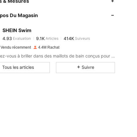
es & Mesures
opos Du Magasin
4.93
9.1K
414K
SHEIN Swim
4.93
9.1K
414K
Evaluation
Articles
Suiveurs
m***o
payé
Il y a 1 jour
 Vendu récemment
4.4M Rachat
4.93
9.1K
414K
Préparez-vous à briller dans des maillots de bain conçus pour s'adapter à toutes les vibes !
Tous les articles
Suivre
4.93
9.1K
414K
4.93
9.1K
414K
4.93
9.1K
414K
4.93
9.1K
414K