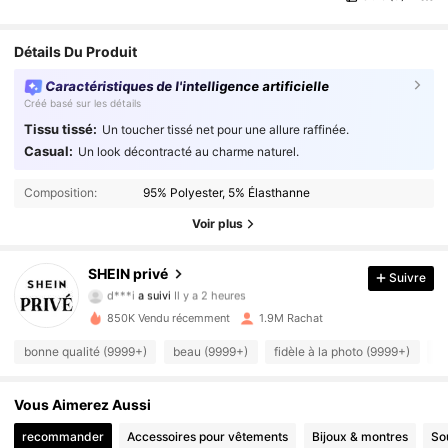
Détails Du Produit
Caractéristiques de l'intelligence artificielle
Créé basé sur les détails
Tissu tissé:
Un toucher tissé net pour une allure raffinée.
Casual:
Un look décontracté au charme naturel.
Composition:
95% Polyester, 5% Élasthanne
Voir plus
1.1M Suiveurs
4.93
SHEIN privé
Suivre
d***i
a suivi
Il y a 2 heures
c***i
est en train de naviguer
1.1M Suiveurs
4.93
850K Vendu récemment
1.9M Rachat
bonne qualité (9999+)
beau (9999+)
fidèle à la photo (9999+)
c
1.1M Suiveurs
4.93
Vous Aimerez Aussi
1.1M Suiveurs
recommander
Accessoires pour vêtements
Bijoux & montres
So
4.93