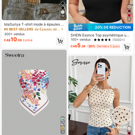
19
6
IslaSuriya T-shirt mode à épaules d
20% DE RÉDUCTION
énudées plissé de couleur unie pour
#5 BEST-SELLERS
de Épaules dénudées Hauts, chemisiers et t-shirts
femmes
300+ vendus
SHEIN Essnce Top asymétrique uni
10
colore
100+ vendus
(1000+)
CA$
.08
Estimé
5
CA$
.26
-20%
Derniers 2 jours
5