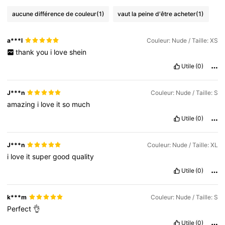
aucune différence de couleur
(1)
vaut la peine d'être acheter
(1)
a***l
Couleur: Nude / Taille: XS
thank
you
i
love
shein
Utile
(0)
J***n
Couleur: Nude / Taille: S
amazing
i
love
it
so
much
Utile
(0)
J***n
Couleur: Nude / Taille: XL
i
love
it
super
good
quality
Utile
(0)
k***m
Couleur: Nude / Taille: S
Perfect
👌
Utile
(0)