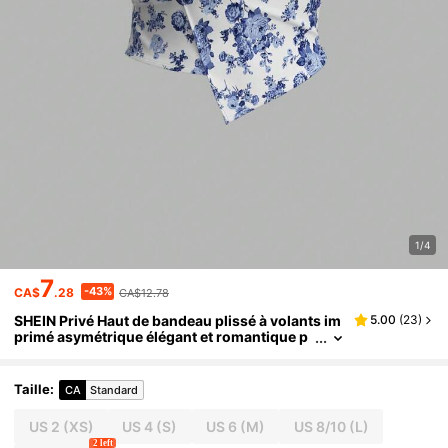
1/4
7
-43%
CA$
.28
CA$12.78
SHEIN Privé Haut de bandeau plissé à volants im
5.00
(
23
)
primé asymétrique élégant et romantique p
our femmes, pour l'été
Taille
:
CA
Standard
US 2
(XS)
US 4
(S)
US 6
(M)
US 8/10
(L)
2 left