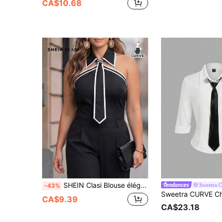
CA$10.68
SHEIN Clasi Blouse élégante sans manches à col contrasté pour femmes grande taille, printemps/été
Sweetra
-43%
CA$9.39
CA$23.18