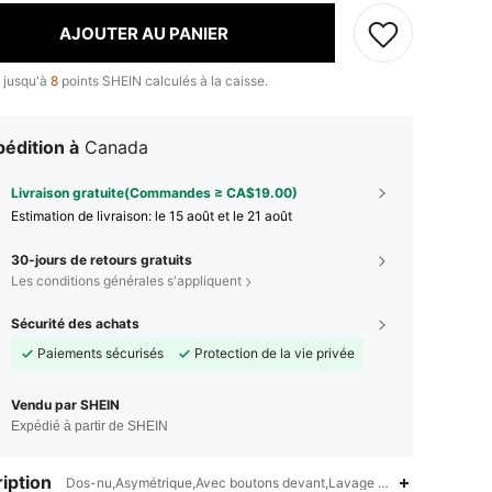
AJOUTER AU PANIER
 jusqu'à
8
points SHEIN calculés à la caisse.
édition à
Canada
Livraison gratuite(Commandes ≥ CA$19.00)
Estimation de livraison:
le 15 août et le 21 août
30-jours de retours gratuits
Les conditions générales s'appliquent
Sécurité des achats
Paiements sécurisés
Protection de la vie privée
Vendu par SHEIN
Expédié à partir de SHEIN
iption
Dos-nu,Asymétrique,Avec boutons devant,Lavage à la main, ne pas l