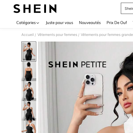
Shei
Use up 
Catégories
Juste pour vous
Nouveautés
Prix De Ouf
Accueil
Vêtements pour femmes
Vêtements pour femmes grandes
/
/