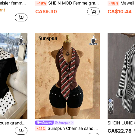
uffantes, style rétro universitaire, pour soirée de remise des diplômes, rendez-vous sexy, tenue urbaine à la mode et décontractée
SHEIN MOD Femme grande taille Top court à col ras-du-cou rayé noir et blanc, Top à col rayé, dos fendu, col ras-du-cou serré, Style été, Été, Occidental, Vacances, Style Old Money, Remise de diplômes, Décontracté chic, Bureau, Travail, Rave, Top femme d'affaires
Maweii Chemise grande taille à rayures noir
-48%
-48%
ant
CA$9.30
CA$10.44
4
GlowEve CURVE Blouse grande taille pour femme printemps/été nouvelle décontractée élégante pour le travail avec col de chemise épaules dénudées manches courtes ajustée style asymétrique
Sunspun
Sunspun Chemise sans manches à la mode grande taille avec col amovible à cravate, décontractée pour le printemps/été
-41%
CA$22.78