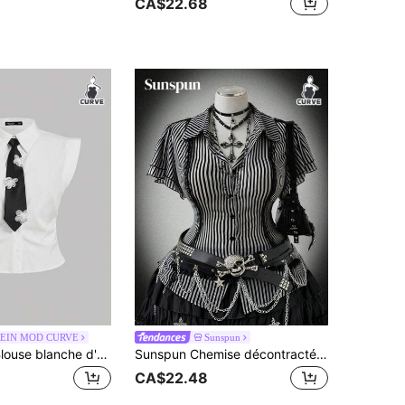
CA$22.68
EIN MOD CURVE
Sunspun
SHEIN MOD Blouse blanche d'été grande taille avec cravate, tenue de bureau pour la rentrée scolaire, hauts pour sortir, enterrement de vie de jeune fille, festival rave, travail
Sunspun Chemise décontractée polyvalente rayée pour femmes grande taille, pour sorties quotidiennes
CA$22.48