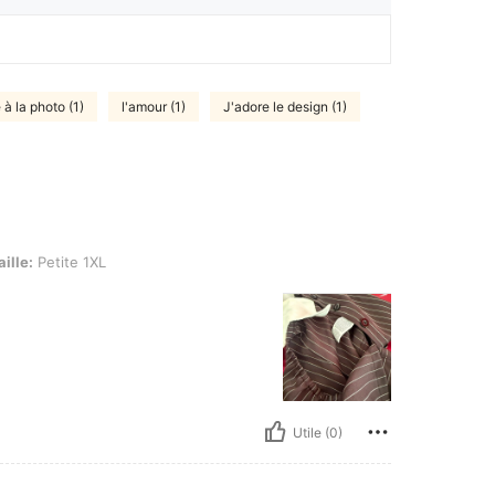
e à la photo (1)
l'amour (1)
J'adore le design (1)
e 1XL
aille:
Petite 1XL
Utile (0)