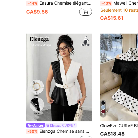
Easura Chemise élégante de navettage sans manches à col cravate contrastée noir et blanc pour femmes grande taille, printemps/été
Maweii Chemisier femme grande taille printemps/été, rayures noires, patchwork blanc, contraste de couleurs, col chemise, manches courtes bo
-44%
-43%
Seulement 10 rest
CA$9.56
CA$15.61
6
Elenzga CURVE
Elenzga Chemise sans manches élégante et oversize à patchwork rayé, convenant pour le travail
-50%
CA$18.48