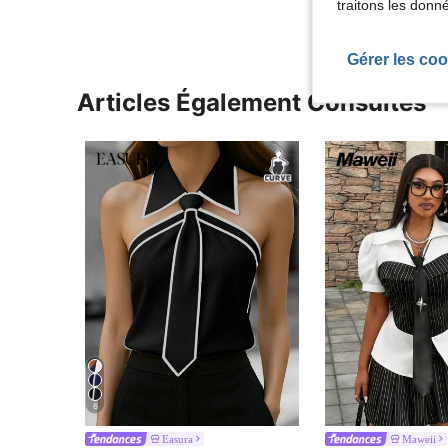
traitons les donn
Gérer les coo
Articles Également Consultés
6
Easura
Maweii