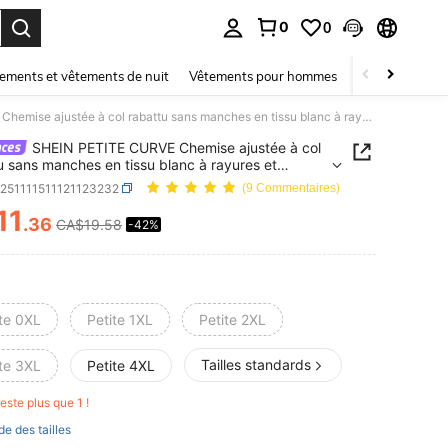
0
0
ouver. Press Enter to select.
ements et vêtements de nuit
Vêtements pour hommes
Enfants
Mai
SHEIN PETITE CURVE Chemise ajustée à col rabattu sans manches en tissu blanc à rayures et patchwork, élégante pour le travail, les sorties, les rendez-vous et les fêtes
SHEIN PETITE CURVE Chemise ajustée à col
u sans manches en tissu blanc à rayures et
rk, élégante pour le travail, les sorties, les
z251111511121123232
(9 Commentaires)
-vous et les fêtes
11
.36
CA$19.58
-42%
ICE AND AVAILABILITY
ite 0XL
Petite 1XL
Petite 2XL
Tailles standards
ite 3XL
Petite 4XL
 reste plus que 1 !
de des tailles