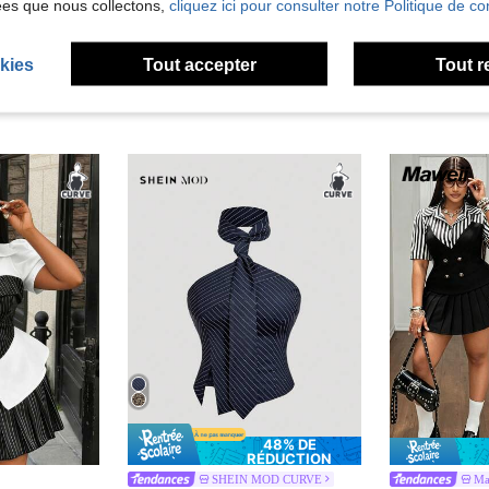
ées que nous collectons,
cliquez ici pour consulter notre Politique de con
kies
Tout accepter
Tout r
48% DE
RÉDUCTION
SHEIN MOD CURVE
Ma