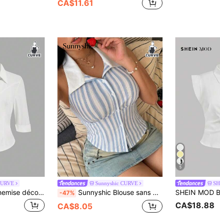
CA$11.61
5
 CURVE
Sunnyshic CURVE
SH
Sweetra CURVE Chemise décontractée chic pour femme avec cravate, coupe slim, manches 3/4, vêtement polyvalent de bureau
Sunnyshic Blouse sans manches à col, rayures bleues et blanches, design taille cintrée, coupe slim, style français, polyvalente pour le travail et les tenues décontractées, été
-47%
CA$18.88
CA$8.05