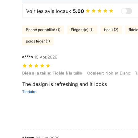
Voir les avis locaux
5.00
Bonne portabilité (1)
Élégant(e) (1)
beau (2)
fidèl
poids léger (1)
a***s
15 Apr,2026
Bien à la taille: Fidèle à la taille, Couleur: Noir et Blanc, Taille: Petit
Bien à la taille:
Fidèle à la taille
Couleur:
Noir et Blanc
T
The design is refreshing and it looks
Traduire
g***m