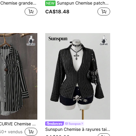
es et blanches avec taille cintrée, chemise à manches courtes avec design patchwork 2 en 1 de gilet
Sunspun Chemise patchwork rayée grande taille, chemisier décontracté à taille cintrée, chemise confortable pour le trajet domicile-travail au printemps, en été et en automne
NEW
CA$18.48
SHEIN LUNE CURVE Chemise décontractée à manches longues et rayures pour femmes en grandes tailles, ample et à boutons sur le devant
Sunspun
Sunspun Chemise à rayures taille haute col en V profond pour femmes grande taille
50+ vendus