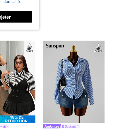
fidentialité.
ejeter
48% DE
RÉDUCTION
weii
Sunspun