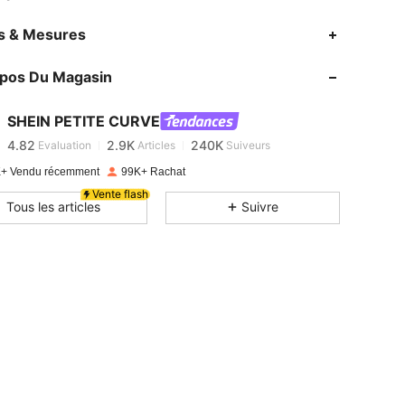
es & Mesures
4.82
2.9K
240K
opos Du Magasin
4.82
2.9K
240K
SHEIN PETITE CURVE
4.82
2.9K
240K
Evaluation
Articles
Suiveurs
+ Vendu récemment
99K+ Rachat
Vente flash
4.82
2.9K
240K
Tous les articles
Suivre
4.82
2.9K
240K
4.82
2.9K
240K
4.82
2.9K
240K