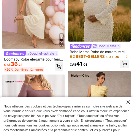
SHEIN Maternity
avec fente latérale
200+ vendus
(1000+)
SHEIN Robe de maternité rayée à c
17
ol rond, manches courtes, taille nou
100+ vendus
CA$
.74
ée, ourlet fendu, à la mode
-20%
Dernières 12 heures
19
CA$
.24
-30%
Boho Mama
Boho Mama Robe de maternité élé
#DoucheNuptrale
gante et décontractée, couleur uni
#2 BEST-SELLERS
de nouveau Robes de maternité
Loomaby Robe élégante pour femm
e, col rond, manches longues, textu
41
36
es enceintes, couleur unie, col en V
re slim fit, pour séance photo, blan
CA$
.08
CA$
.78
croisé, manches chauve-souris
c, été et automne
-20%
Dernières 12 heures
9
Nous utilisons des cookies et des technologies similaires sur notre site web afin de
20% DE RÉDUCTION
vous fournir le service que vous avez demandé et de vous offrir la meilleure expérience
#TenuesDécontractées
#BohoChic
de navigation possible. Vous pouvez "Tout rejeter", "Tout accepter" ou définir vos
SHEIN Robe de grossesse à cordon
préférences de cookies à tout moment à votre choix. En sélectionnant "Tout accepter",
SHEIN Robe de maternité à manche
à ourlet ondulé
60+ vendus
(1000+)
s longues, col carré, imprimé floral a
nous définirons tous les cookies optionnels, qui nous aident à analyser le trafic, à offrir
#5 BEST-SELLERS
de Boho Robes de maternité
16
CA$
.46
vec volant à l'ourlet, pour le printem
des fonctionnalités améliorées et à personnaliser le contenu et les publicités pour
27
CA$
.42