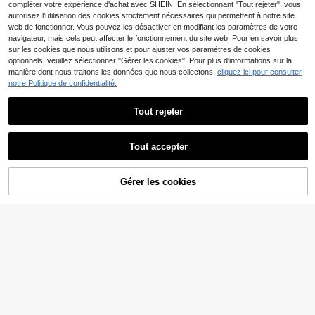
ps et l'automne
-20%
Dernières 12 heures
compléter votre expérience d'achat avec SHEIN. En sélectionnant "Tout rejeter", vous
-20%
Dernières 12 heures
autorisez l'utilisation des cookies strictement nécessaires qui permettent à notre site
4
web de fonctionner. Vous pouvez les désactiver en modifiant les paramètres de votre
navigateur, mais cela peut affecter le fonctionnement du site web. Pour en savoir plus
20% DE RÉDUCTION
sur les cookies que nous utilisons et pour ajuster vos paramètres de cookies
6% DE RÉDUCTION
optionnels, veuillez sélectionner "Gérer les cookies". Pour plus d'informations sur la
#GalaUrbain
SHEIN Maternity
manière dont nous traitons les données que nous collectons,
cliquez ici pour consulter
MaterniChic Robe de maternité élé
notre Politique de confidentialité.
SHEIN Robe mi-longue ajustée de
33
gante d'été, design asymétrique fro
CA$
.42
24
maternité à col carré, manches lon
ncé de couleur unie simple
CA$
.52
-20%
Dernières 12 heures
gues, taille froncée, couleur unie
-6%
Dernières 12 heures
Tout rejeter
Estimé
Afficher les articles similaires en stock
Voir tout
Tout accepter
Désolés, ce produit est épuisé.
Gérer les cookies
EN RUPTURE DE STOCK
16
20% DE RÉDUCTION
#TenuesDécontractées
#EntrezEnScène
Cheriluna Maternity Robe de mater
SHEIN Robe de maternité casual de
nité longue sans dos de couleur uni
60+ vendus
vacances avec grand imprimé flora
60+ vendus
e
27
CA$
.42
l, col drapé, dos nu, bretelles spagh
15
CA$
.34
-20%
Dernières 12 heures
etti
-20%
Dernières 12 heures