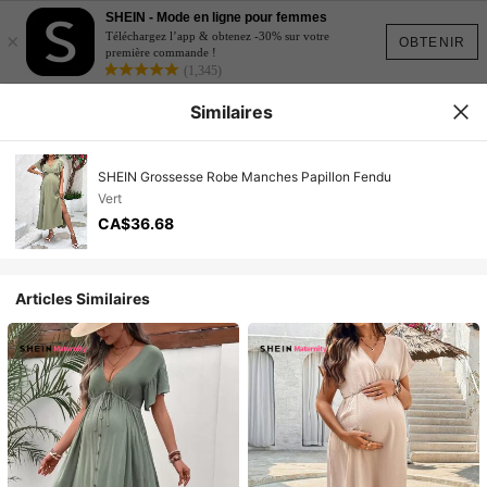
SHEIN - Mode en ligne pour femmes
×
Téléchargez l’app & obtenez -30% sur votre
OBTENIR
première commande !
(1,345)
Similaires
SHEIN Grossesse Robe Manches Papillon Fendu
Vert
CA$36.68
Articles Similaires