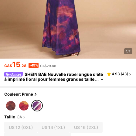
1/7
15
-49%
CA$
.28
CA$29.88
SHEIN BAE Nouvelle robe longue d'été
4.93
(
43
)
à imprimé floral pour femmes grandes taille
s, robe de plage sexy à col drapé pour vaca
nces
Couleur: Prune
Taille
CA
US 12
(0XL)
US 14
(1XL)
US 16
(2XL)