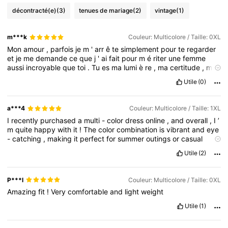
décontracté(e)
(3)
tenues de mariage
(2)
vintage
(1)
m***k
Couleur: Multicolore / Taille: 0XL
Mon
amour
,
parfois
je
m
'
arr
ê
te
simplement
pour
te
regarder
et
je
me
demande
ce
que
j
'
ai
fait
pour
m
é
riter
une
femme
aussi
incroyable
que
toi
.
Tu
es
ma
lumi
è
re
,
ma
certitude
,
mon
refuge
dans
ce
monde
chaotique
.
Sans
toi
,
je
ne
suis
qu
'
une
Utile
(0)
moiti
é
qui
cherche
d
é
sesp
é
r
é
ment
son
chemin
.
Ton
sourire
est
le
plus
beau
paysage
que
je
connaisse
,
et
ton
c
œ
ur
,
le
plus
pr
é
cieux
des
tr
é
sors
.
Sache
que
je
t
'
aime
non
a***4
Couleur: Multicolore / Taille: 1XL
seulement
pour
celle
que
tu
es
,
mais
pour
celle
que
je
suis
I
recently
purchased
a
multi
-
color
dress
online
,
and
overall
,
I
’
quand
tu
es
l
à.
Plus
que
tout
,
je
t
'
aime
pour
l
'é
ternit
é
».
m
quite
happy
with
it
!
The
color
combination
is
vibrant
and
eye
Cadeau
Plus
Cadeau
Plus
+
2
Le
plus
po
é
tique
(
cou
-
catching
,
making
it
perfect
for
summer
outings
or
casual
gatherings
.
The
fabric
feels
soft
and
breathable
,
which
makes
Utile
(2)
it
comfortable
to
wear
even
on
warmer
days
.
The
fit
was
mostly
true
to
size
—
though
I
’
d
suggest
checking
the
size
chart
carefully
,
especially
if
you
’
re
between
sizes
.
The
P***l
Couleur: Multicolore / Taille: 0XL
stitching
and
finishing
were
decent
for
the
price
,
though
a
few
Amazing
fit
!
Very
comfortable
and
light
weight
threads
needed
trimming
.
What
I
loved
most
was
the
versatility
.
I
could
dress
it
up
with
heels
and
accessories
for
a
more
Utile
(1)
polished
look
or
keep
it
casual
with
flats
or
sneakers
.
I
got
several
compliments
the
first
time
I
wore
it
!
Only
downside
?