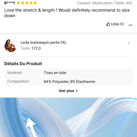
The
colors
were
slightly
different
from
what
was
shown
in
the
6***1
Couleur: Multicolore / Taille: 4XL
pictures
—
still
beautiful
,
but
just
a
bit
more
muted
.
Rating
:
4
/
Love
the
stretch
&
length
!
Would
definitely
recommend
to
size
5I
recently
purchased
a
multi
-
color
dress
online
,
and
overall
,
I
down
’
m
quite
happy
with
it
!
The
color
combination
is
vibrant
and
eye
-
catching
,
making
it
perf
Utile
(1)
Le/la mannequin porte:
1XL
Taille:
172.0
Détails Du Produit
Matériel:
Tissu en tulle
Composition:
94% Polyester, 6% Élasthanne
Voir plus