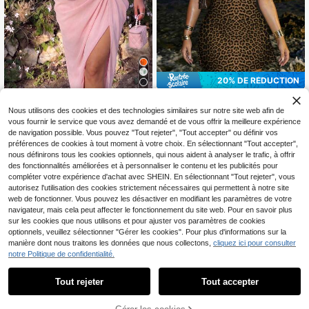
20% DE RÉDUCTION
24
SHEIN ICON CURVE
#Robe de soirée
Nous utilisons des cookies et des technologies similaires sur notre site web afin de
SHEIN ICON Robe ample à col V pro
fond pour femmes, imprimé léopard
70+ vendus
vous fournir le service que vous avez demandé et de vous offrir la meilleure expérience
Lyrianda Robe mi-longue rose pour
vintage avec nœud papillon, manch
13
de navigation possible. Vous pouvez "Tout rejeter", "Tout accepter" ou définir vos
femme grande taille, col cœur et col
41
CA$
.02
CA$
.08
es courtes, coupe évasée. Convient
carré, imprimé floral, en mousseline,
préférences de cookies à tout moment à votre choix. En sélectionnant "Tout accepter",
-20%
Derniers 3 jours
pour la rentrée scolaire, les tenues
à volants, manches courtes, style fr
nous définirons tous les cookies optionnels, qui nous aident à analyser le trafic, à offrir
décontractées, les vacances, le por
ançais élégant vintage, mignon et r
des fonctionnalités améliorées et à personnaliser le contenu et les publicités pour
t estival
omantique, pour les vacances, ave
compléter votre expérience d'achat avec SHEIN. En sélectionnant "Tout rejeter", vous
c ourlet tulipe, printemps/été
Afficher les articles similaires en stock
Voir tout
autorisez l'utilisation des cookies strictement nécessaires qui permettent à notre site
web de fonctionner. Vous pouvez les désactiver en modifiant les paramètres de votre
navigateur, mais cela peut affecter le fonctionnement du site web. Pour en savoir plus
sur les cookies que nous utilisons et pour ajuster vos paramètres de cookies
optionnels, veuillez sélectionner "Gérer les cookies". Pour plus d'informations sur la
manière dont nous traitons les données que nous collectons,
cliquez ici pour consulter
notre Politique de confidentialité.
Tout rejeter
Tout accepter
Désolés, ce produit est épuisé.