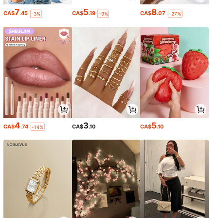
7
5
8
CA$
.45
CA$
.19
CA$
.07
-3%
-9%
-27%
4
3
5
CA$
.74
CA$
.10
CA$
.10
-14%