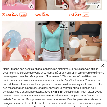
2
15
5
CA$
.70
CA$
.60
CA$
.69
-23%
-29%
4
9
13
Nous utilisons des cookies et des technologies similaires sur notre site web afin de
CA$
.79
CA$
.58
CA$
.38
-6%
vous fournir le service que vous avez demandé et de vous offrir la meilleure expérience
de navigation possible. Vous pouvez "Tout rejeter", "Tout accepter" ou définir vos
préférences de cookies à tout moment à votre choix. En sélectionnant "Tout accepter",
nous définirons tous les cookies optionnels, qui nous aident à analyser le trafic, à offrir
des fonctionnalités améliorées et à personnaliser le contenu et les publicités pour
compléter votre expérience d'achat avec SHEIN. En sélectionnant "Tout rejeter", vous
autorisez l'utilisation des cookies strictement nécessaires qui permettent à notre site
web de fonctionner. Vous pouvez les désactiver en modifiant les paramètres de votre
navigateur, mais cela peut affecter le fonctionnement du site web. Pour en savoir plus