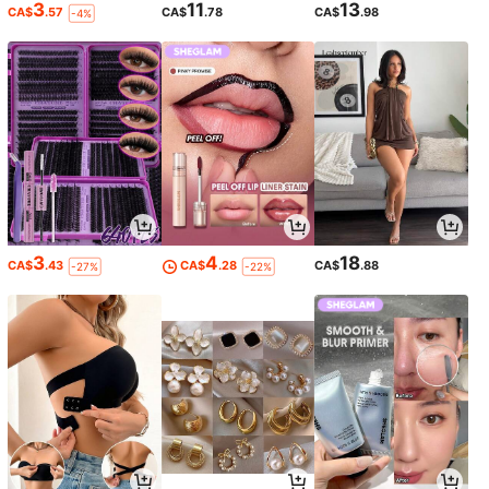
3
11
13
CA$
.57
CA$
.78
CA$
.98
-4%
3
4
18
CA$
.43
CA$
.28
CA$
.88
-27%
-22%