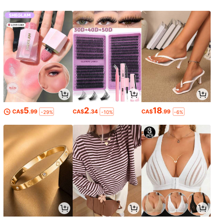
5
2
18
CA$
.99
CA$
.34
CA$
.99
-29%
-10%
-6%