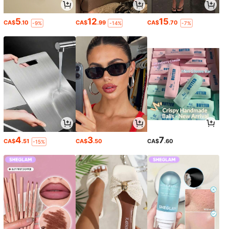
5
12
15
CA$
.10
CA$
.99
CA$
.70
-9%
-14%
-7%
4
3
7
CA$
.51
CA$
.50
CA$
.60
-15%