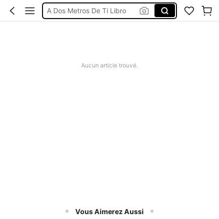
A Dos Metros De Ti Libro
Las Ventajas De Ser Invisible Libro
Libro Orgullo Y Prejuicio
Libros
Aucun article trouvé.
Vous Aimerez Aussi