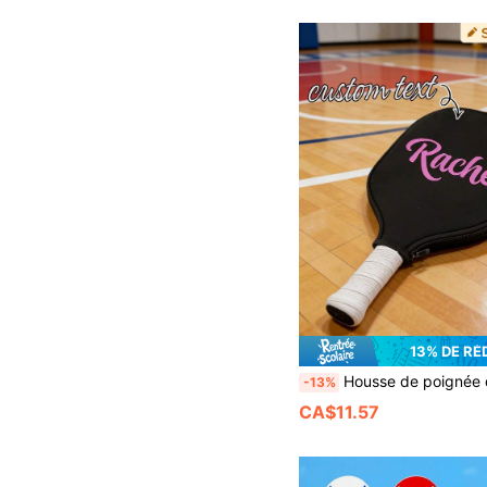
13% DE RÉ
Housse de poignée de raquette personnalisée, concevez votre propre protecteur de poignée de raquette, manchon de raquette en néoprène personnalisé avec fermeture éclair, porte-poignée de raquette personnalisé, cadeau pour
-13%
CA$11.57