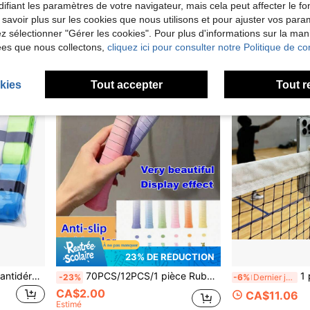
Créé il y a 1 an
ifiant les paramètres de votre navigateur, mais cela peut affecter le 
 savoir plus sur les cookies que nous utilisons et pour ajuster vos par
lez sélectionner "Gérer les cookies". Pour plus d'informations sur la ma
ées que nous collectons,
cliquez ici pour consulter notre Politique de con
kies
Tout accepter
Tout r
23% DE RÉDUCTION
12 pièces/6 pièces Bande antidérapante de couleur unie pour raquette de tennis et de badminton pour usage extérieur, accessoires de raquette de tennis
70PCS/12PCS/1 pièce Ruban de préhension le plus récent - Style dégradé unique, matériau PU non absorbant/anti-dérapant, couleur arc-en-ciel, design dégradé unique à la pointe de la mode, prise confortable après remplacement, améliore l'efficacité de frappe, protection des mains absorbant les chocs, convient pour les raquettes de badminton, les cannes à pêche, les poignées de voiture, les poignées de vélo, le pickleball, le cricket, le golf, le baseball, compatible avec plusieurs raquettes - Tennis/Pickleball/Cricket/Golf/Baseball/Raquettes de badminton/Cannes à pêche Etc. - Performance améliorée, ultra-fin ultra-doux, enroulement de préhension de raquette de badminton | Haute adhérence absorbant la sueur, plusieurs couleurs disponibles (Noir/Blanc/Rose/Bleu/Violet/Cyan/Rouge/Jaune/Vert/Orange/Bleu foncé Etc.) Excellente valeur - Rapport coût-performance élevé
1 pièce Support de téléphone pour filet de tennis, installation clip-
-23%
-6%
Dernier jour
CA$2.00
CA$11.06
Estimé