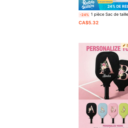
24% DE R
1 pièce Sac de taille réglable pour balles de tennis, pochette de taille pour pickleball/golf, sac de hanche multifonctionnel en maille, sac de transport d'accessoires de sport, sac de taille pouv
-24%
CA$5.32