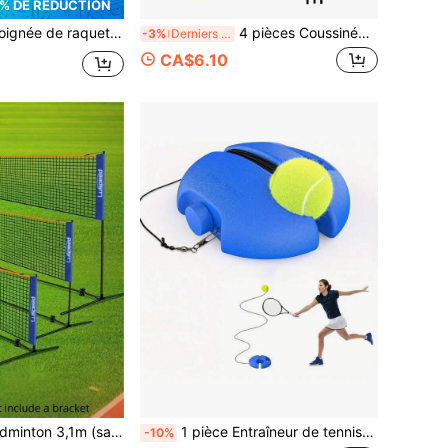
% DE RÉDUCTION
n, facile à utiliser, améliore le contrôle et la durabilité, convient aux débutants et aux joueurs professionnels
4 pièces Coussinées Grip de raquette de tennis, squash, badminton antidérapant, absorbant, doux, respirant avec une prise extérieure adhésive
-3%
Derniers 2 jours
CA$6.10
aînement portable pliable standard professionnel pour badminton/volley-ball/tennis
1 pièce Entraîneur de tennis avec corde à balle de rebond, pas besoin de partenaire, convient pour l'entraînement de tennis en solo, convient pour l'entraînement à domicile/sur un terrain de sport, corde élastique haute qui ne tombera pas, outil auxiliaire d'entraînement de tennis, convient pour les adultes/débutants, base de tennis universelle remplissable d'eau/de sable, forme octogonale/ronde, design bleu/orange/classique de tennis, unisexe, cadeau de vacances, soulagement du stress, article essentiel pour les vacances, été, gym, équipement de gym, perte de poids, cadeaux pour la fête des pères
-10%