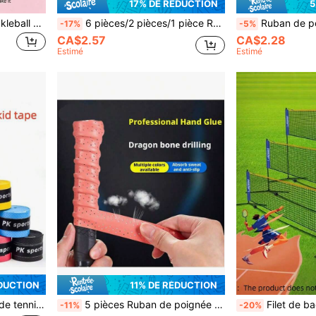
17% DE RÉDUCTION
5
Housse de raquette de pickleball personnalisée avec fermeture éclair, sac de rangement de raquette de pickleball avec impression d'initiale florale en feuille d'or, sac de rangement d'équipement de pickleball doux, léger et anti-poussière, convient pour les accessoires de sports de pickleball en intérieur et en extérieur
6 pièces/2 pièces/1 pièce Ruban de poignée de raquette de badminton antidérapant et absorbant la transpiration - pré-découpé et ajustable, design unique de couleur macaron facile à appliquer, universel pour de multiples raquettes - tennis/pickleball/cricket/golf/baseball/badminton/cannes à pêche - performance améliorée, ultra-fin et ultra-doux, enveloppe de poignée de raquette de badminton | haute adhérence et absorbant la transpiration, plusieurs couleurs disponibles (noir/blanc/rose/bleu/violet/cyan/rouge/jaune/vert/orange/bleu foncé etc.)
Ruban de poignée de raquette de tennis, anti-dérapant, absorbant la transpiratio
-17%
-5%
CA$2.57
CA$2.28
Estimé
Estimé
DUCTION
11% DE RÉDUCTION
 guidon absorbant la transpiration, Multifonctionnel et durable
5 pièces Ruban de poignée de raquette de badminton à l'os de dragon, professionnel antidérapant et absorbant la transpiration avec os de dragon, enveloppement adhésif de manche de raquette, accessoires de surgrip de raquette de tennis
Filet de badminton 3,1m (sans support), filet d'entr
-11%
-20%