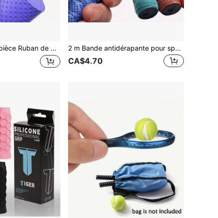
tte en tissu PU antidérapant et absorbant la transpiration pour le tennis, le badminton, les cannes à pêche - enveloppement de poignée de rechange anti-dérapant universel avec une meilleure prise tactile et une absorption des chocs améliorée
2 m Bande antidérapante pour sport, surgrip de tennis, bandeau absorbant, poignées de raquette de badminton, bande absorbante pour cannes à pêche
CA$4.70