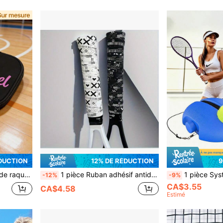
DUCTION
12% DE RÉDUCTION
9
 les joueurs de raquette, cadeau d'équipe, étui de voyage de protection, pickleball
1 pièce Ruban adhésif antidérapant, convient pour les raquettes de badminton et de tennis, revêtement de poignée de canne à pêche absorbant les chocs, revêtement de poignée de raquette de tennis en cuir artificiel - Noir & Blanc (motif aléatoire)
1 pièce Système d'entraînement au rebond de tennis professionnel - Convient aux adultes des deux sexes - Fabriqué en matériau PE - Idéal po
-12%
-9%
CA$3.55
CA$4.58
Estimé