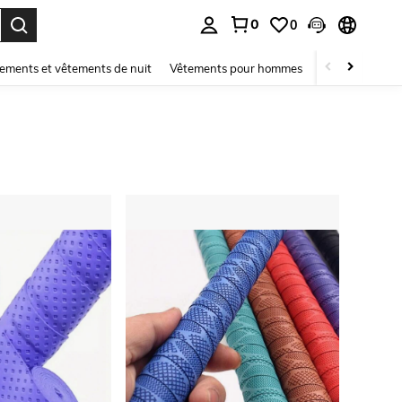
0
0
ouver. Press Enter to select.
ements et vêtements de nuit
Vêtements pour hommes
Enfants
Mai