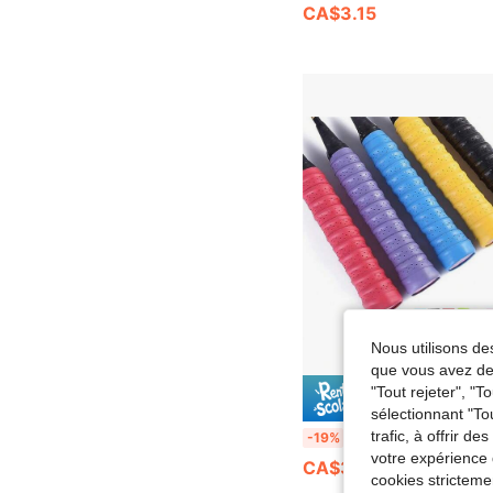
CA$3.15
Nous utilisons des
que vous avez dem
"Tout rejeter", "
19% DE RÉ
sélectionnant "To
trafic, à offrir d
10 pièces Ruban de poignée de raquette de tennis, ruban de poignée de raquette de badminton, poignée de raquette antidérapante, respirant
-19%
votre expérience 
CA$3.48
cookies stricteme