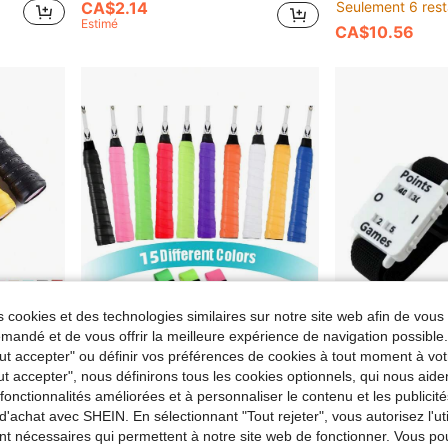
CA$2.14
Seulement 6 rest
Estimé
CA$10.56
 cookies et des technologies similaires sur notre site web afin de vous 
andé et de vous offrir la meilleure expérience de navigation possibl
Tout accepter" ou définir vos préférences de cookies à tout moment à vot
DUCTION
9% DE RÉDUCTION
ut accepter", nous définirons tous les cookies optionnels, qui nous aide
es fonctionnalités améliorées et à personnaliser le contenu et les publici
e et super absorbante en PU, prise professionnelle
2 pièces 2024 Nouveau Wrap de poignée de raquette de sport antidérapant et absorbant l'humidité en PU élastique, convient pour les guidons de vélo, cannes à pêche, raquettes de badminton, raquettes de pickleball, poignées de raquette de tennis
-9%
d'achat avec SHEIN. En sélectionnant "Tout rejeter", vous autorisez l'uti
CA$8.10
CA$2.28
nt nécessaires qui permettent à notre site web de fonctionner. Vous po