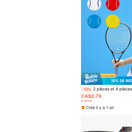
10% DE RÉ
2 pièces et 4 pièces/set Amortisseur de vibrations en forme de balle de tennis, en silicone souple. Absorbeur de chocs pour raquette de tennis portable et durable. Accessoire de tennis/racquetball parfait pour les cadeaux et la décoration pour les femmes, les 
-10%
CA$2.79
Estimé
Créé il y a 1 an