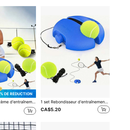
% DE RÉDUCTION
ur l'auto-pratique et l'entraînement pour débutants - Convient aux débutants, aux joueurs professionnels, aux salles de gym à domicile, aux écoles, aux clubs de tennis (livraison de style aléatoire)
1 set Rebondisseur d'entraînement de tennis avec base, durable et résistant à l'usure, équipement d'entraînement de tennis élastique pour adultes
CA$5.20