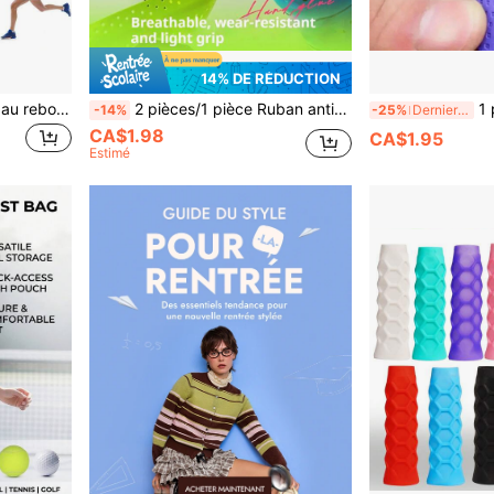
14% DE RÉDUCTION
1 Système d'entraînement au rebond de tennis professionnel - Convient aux hommes et aux femmes - Matériau en PE - Idéal pour l'auto-pratique et l'entraînement des débutants - Contient un serveur et 1 balle de tennis
2 pièces/1 pièce Ruban antichoc pour poignée de raquette en os de dragon - Antidérapant amélioré, design gaufré pour l'absorption des chocs et la résistance à l'usure, matériau PU amélioré avec super absorbance et trous respirants, protecteur de poignée de raquette antidérapant professionnel convenant pour le tennis, le badminton et les cannes/flotteurs de pêche - Améliorez votre prise et votre contrôle sur le terrain, indispensable pour les vacances, l'été, les bracelets de sport, les rubans de poignée de badminton, les enveloppements de canne à pêche antidérapants, les poignées respirantes, les surgrips de raquette de tennis, les bandes pour les mains, l'équipement de course
1 pièce Ruban de poignée de raque
-14%
-25%
Derniers 3 jours
CA$1.98
CA$1.95
Estimé