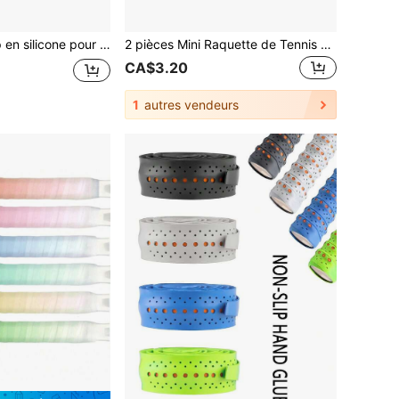
1 pièce Sous-grip en silicone pour raquette de padel, de beach tennis et de pickleball – Accessoires de grip améliorés, remplacement durable du grip, disponible en noir/bleu/blanc/rose/vert/rouge/violet
2 pièces Mini Raquette de Tennis - Accessoires sportifs réalistes, Collectionnables de sports non électriques pour maison de poupée, Convient pour le jeu, l'exposition et les cadeaux, Passionnés de sports et cadeaux de fête, Accessoires de maison de poupée, Accessoires de tennis, Ensemble d'équipement sportif, Décoration miniature DIY, Convient pour les accessoires de bureau, Décoration de bureau mignonne, Faveurs de fête, Cadeaux pour lui, Cadeaux personnalisés, Cadeaux de collection, Cadeaux de Nouvel An, Cadeaux de fête, Mobilier miniature
CA$3.20
1
autres vendeurs