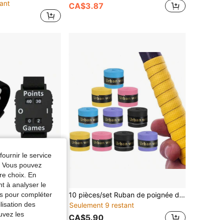
ant
CA$3.87
fournir le service
e. Vous pouvez
re choix. En
nt à analyser le
tés pour compléter
Nouveau compteur de score réglable pour poignet pour les sports et les jeux. Conception légère avec un affichage clair pour un comptage facile
10 pièces/set Ruban de poignée de raquette de couleur aléatoire, ruban de poignée de raquette de tennis, protecteur de poignée de raquette, antidérapant et anti-usure, respirant et absorbant la transpiration, accessoires de sport pour le tennis, le badminton, la canne à pêche, le bâton de baseball, la raquette de squash, le guidon de vélo
lisation des
Seulement 9 restant
uvez les
CA$5.90