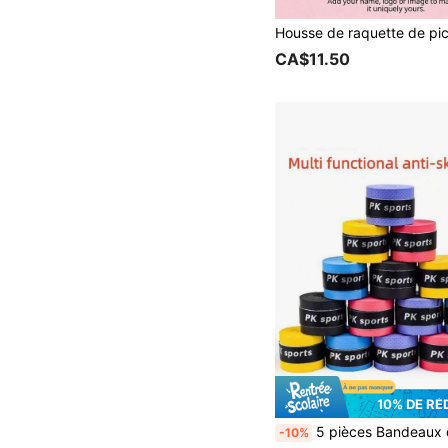
CA$11.50
10% DE RÉ
5 pièces Bandeaux de tennis, Rubans de poignée de badminton, Enveloppements anti-dérapants pour cannes à pêche, Bandes de poignée d'équipement de sport, Rubans de
-10%