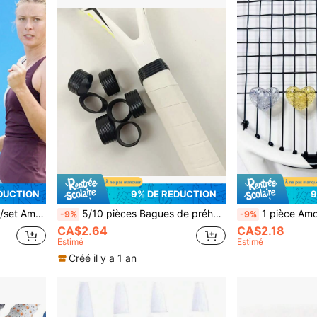
DUCTION
9% DE RÉDUCTION
9
hommes et les amis qui aiment le tennis et le racquetball. 6 combinaisons peuvent être sélectionnées
5/10 pièces Bagues de préhension en silicone noir antidérapantes pour raquettes de tennis et de badminton - Joints en caoutchouc élastiques
1 pièce Amortisseur de raquette de tennis en cristal brillant en forme de cœur, amortisseur de choc de raquette de tennis girly, dispositif amortisseur de choc en silicone lumineux, disponible en plusieurs
-9%
-9%
CA$2.64
CA$2.18
Estimé
Estimé
Créé il y a 1 an