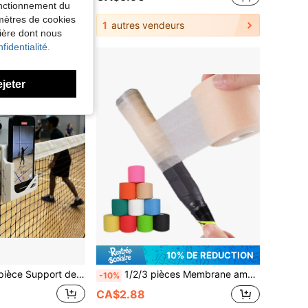
fonctionnement du
amètres de cookies
1
autres vendeurs
nière dont nous
fidentialité.
ejeter
10% DE RÉDUCTION
on, support de téléphone de tennis pliable avec angle réglable, pratique pour l'utilisation et la visualisation, conception antidérapante pour un placement stable, convient aux athlètes et au public dans les lieux sportifs, applicable pour le tennis, le badminton, l'entraînement, les matchs, le visionnage de vidéos, la diffusion en direct, l'analyse vidéo et divers accessoires sportifs, meilleur angle pour filmer l'entraînement de tennis, compact et pliable pour un transport facile, cadeau idéal pour les passionnés de tennis/badminton
1/2/3 pièces Membrane amortissante, Tampon amortisseur de raquette de badminton, Membrane amortissante en gel de raquette de tennis, Membrane amortissante de fond de poignée, Membrane adhésive de fond
-10%
CA$2.88