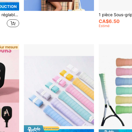
ÉDUCTION
ant contenir 8-10 balles de tennis ou de pickleball. Tennis, golf, badminton.
CA$6.50
Estimé