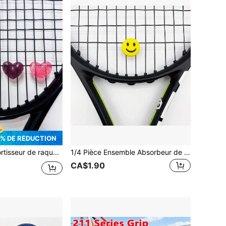
% DE RÉDUCTION
 couleurs pour la décoration de la raquette, amortisseur de choc en forme de cœur en cristal pour l'entraînement et la décoration de tennis, accessoire de décoration de surface de raquette mignon conçu pour les passionnés de tennis, cadeau parfait pour les amateurs de tennis
1/4 Pièce Ensemble Absorbeur de Choc de Raquette de Tennis, Design de Catégorie Unique, Absorbeur de Choc de Tennis, Meilleur Joueur sur le Court de Tennis, Accessoire de Sport Extérieur, Cadeau de Tennis Parfait
CA$1.90