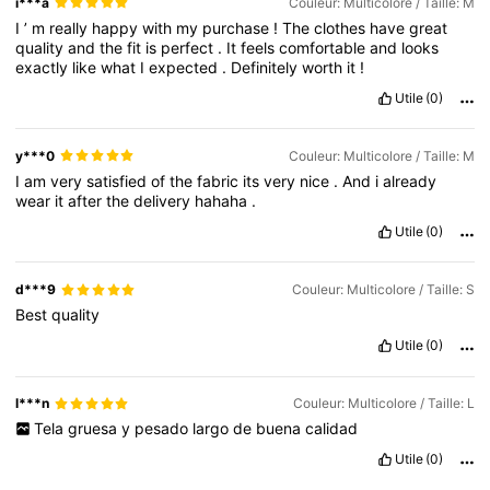
i***a
Couleur: Multicolore / Taille: M
I
’
m
really
happy
with
my
purchase
!
The
clothes
have
great
quality
and
the
fit
is
perfect
.
It
feels
comfortable
and
looks
exactly
like
what
I
expected
.
Definitely
worth
it
!
Utile
(0)
y***0
Couleur: Multicolore / Taille: M
I
am
very
satisfied
of
the
fabric
its
very
nice
.
And
i
already
wear
it
after
the
delivery
hahaha
.
Utile
(0)
d***9
Couleur: Multicolore / Taille: S
Best
quality
Utile
(0)
l***n
Couleur: Multicolore / Taille: L
Tela
gruesa
y
pesado
largo
de
buena
calidad
Utile
(0)