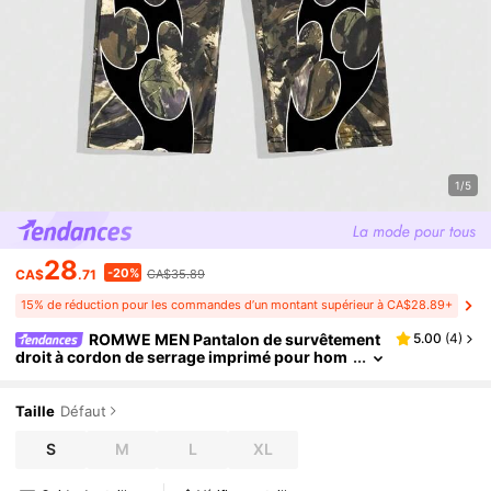
1/5
28
-20%
CA$
.71
CA$35.89
15% de réduction pour les commandes d’un montant supérieur à CA$28.89+
ROMWE MEN Pantalon de survêtement
5.00
(
4
)
droit à cordon de serrage imprimé pour hom
mes, usure et voyage quotidiens, école
Taille
Défaut
S
M
L
XL