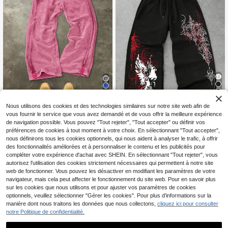
wear, pantalon long décontracté à l
a mode pour hommes
12
8
Nous utilisons des cookies et des technologies similaires sur notre site web afin de
Manfinity EMRG
vous fournir le service que vous avez demandé et de vous offrir la meilleure expérience
20% DE RÉDUCTION
de navigation possible. Vous pouvez "Tout rejeter", "Tout accepter" ou définir vos
Manfinity EMRG Pantalon de survêt
préférences de cookies à tout moment à votre choix. En sélectionnant "Tout accepter",
ement ample et décontracté en cot
ROMWE MEN
40
CA$
.08
on pour hommes, style streetwear a
nous définirons tous les cookies optionnels, qui nous aident à analyser le trafic, à offrir
ROMWE MEN Goth Pantalon de sur
vec taille élastique et jambes large
des fonctionnalités améliorées et à personnaliser le contenu et les publicités pour
vêtement ample et décontracté pou
60+ vendus
s, tissu en coton délavé, convient p
compléter votre expérience d'achat avec SHEIN. En sélectionnant "Tout rejeter", vous
r hommes, coupe droite, avec motif
23
our un usage quotidien décontract
CA$
.91
-20%
floral sombre. Pantalon de sport con
autorisez l'utilisation des cookies strictement nécessaires qui permettent à notre site
é, les loisirs, la mode, le style de ru
fortable.
web de fonctionner. Vous pouvez les désactiver en modifiant les paramètres de votre
e, un excellent cadeau pour les fête
navigateur, mais cela peut affecter le fonctionnement du site web. Pour en savoir plus
s
sur les cookies que nous utilisons et pour ajuster vos paramètres de cookies
optionnels, veuillez sélectionner "Gérer les cookies". Pour plus d'informations sur la
manière dont nous traitons les données que nous collectons,
cliquez ici pour consulter
notre Politique de confidentialité.