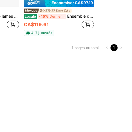
Économiser CA$97.19
KFFKFF Store CA
xydable, outils professionnels d'enduit, pour plaques de plâtre/cloisons/panneaux de plâtre
Ensemble de lames de ragréage pour cloisons sèches, lames de ragréage de 10/16/24/32/40 po + manche de rallonge de 34-81,6 po, couteau en acier inoxydable, outils professionnels de ragréage, pour Gyprock/panneaux muraux/plaques de plâtre
Locale
-45%
Derniers 3 jours
CA$119.61
4-7 j. ouvrés
1
1 pages au total