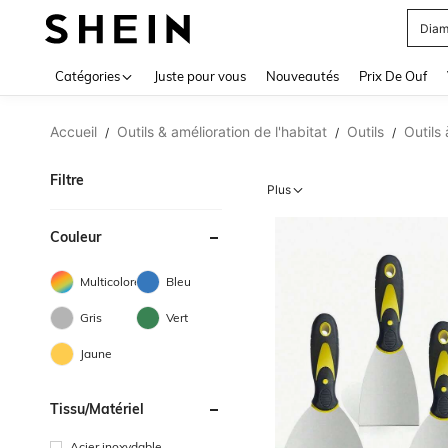
Diam
Use up 
Catégories
Juste pour vous
Nouveautés
Prix De Ouf
Accueil
Outils & amélioration de l'habitat
Outils
Outils
/
/
/
Filtre
Plus
Couleur
Multicolore
Bleu
Gris
Vert
Jaune
Tissu/matériel
Acier inoxydable