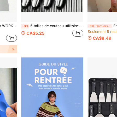
ait du plâtre et la manipulation du papier peint. Spécifications : 38/76/100/150 millimètres.
5 tailles de couteau utilitaire épais en acier inoxydable, gris huilé, grattoir multifonction avec poignée finition polie
Ensemble de 4 
-3%
-5%
Derniers 3 jours
Seulement 5 rest
CA$5.25
CA$8.49