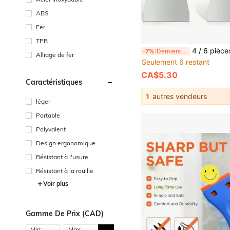
ABS
Fer
TPR
4 / 6 pièces WORKPRO Ensemble de grattoirs en acier inoxydable, avec poignée souple, convient pour le traitement des murs secs, le retr
-7%
Derniers 3 jours
Alliage de fer
Seulement 6 restant
CA$5.30
Caractéristiques
1
autres vendeurs
léger
Portable
Polyvalent
Design ergonomique
Résistant à l'usure
Résistant à la rouille
Voir plus
Gamme De Prix (CAD)
Min:
Max: