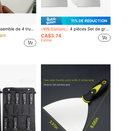
11% DE RÉDUCTION
truelles d'angle en métal, outils manuels pour la réparation et le lissage des murs, sans électricité requise
4 pièces Set de grattoirs en acier inoxydable, comprenant des grattoirs de 2 pouces, 3 pouces, 4 pouces et 5 pouces, convenant au grattage de peinture, à l'enlèvement de papier peint, à l'application de produits d'étanchéité et plus encore
-11%
Derniers 3 jours
ant
CA$3.74
Estimé