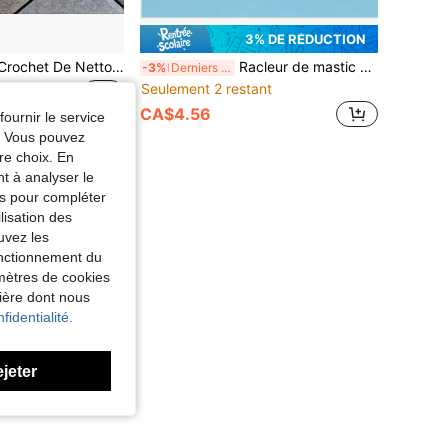
3% DE RÉDUCTION
1 Pièce Couteau Crochet De Nettoyage De Joint De Carreau En Céramique, Outil De Retrait De Coulis Dentelé Pliant Pour La Construction De Calfeutrage
Racleur de mastic en plastique léger et résistant à l'usure, spatule de réparation murale portable et anti-rouille, DIY maison, 1 pièce/5 pièces/10 pièces en option
-3%
Derniers 3 jours
Seulement 2 restant
CA$4.56
fournir le service
e. Vous pouvez
re choix. En
nt à analyser le
tés pour compléter
lisation des
uvez les
fonctionnement du
amètres de cookies
nière dont nous
fidentialité.
ejeter