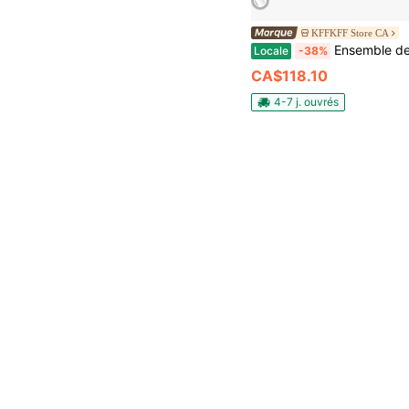
KFFKFF Store CA
Ensemble de lames à enduire les cloisons sèches, lames d'enduisage de 7/10/14/16/24 pouces + manche de rallonge de 34 à 81,6 pouces, couteau en acier ino
Locale
-38%
CA$118.10
4-7 j. ouvrés