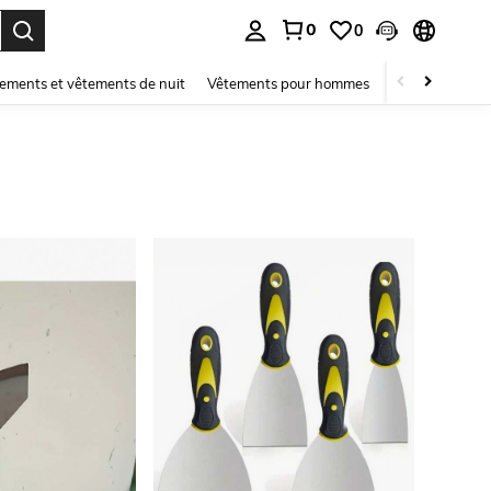
0
0
ouver. Press Enter to select.
ements et vêtements de nuit
Vêtements pour hommes
Enfants
Mai