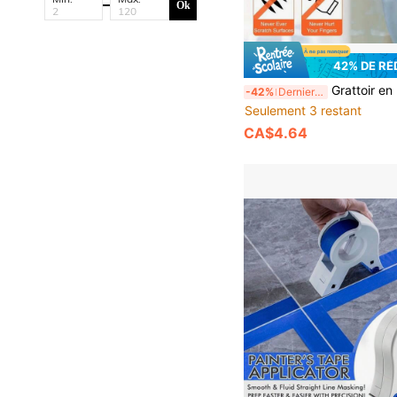
Ok
42% DE R
Grattoir en plastique anti-rayures et lames | Outil de retrait d'étiquettes, 1 grattoir avec 8 lames de rechange, convient pour enlever les joints, les autocollants et les résidus a
-42%
Derniers 3 jours
Seulement 3 restant
CA$4.64