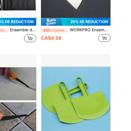
5% DE RÉDUCTION
20% DE RÉDUCTION
Ensemble de 7 couteaux à mastic en acier inoxydable – Outils professionnels pour le décapage de cloisons sèches et de peinture | Épaisseur de lame adaptée à la réparation des murs | Sac de rangement résistant inclus
WORKPRO Ensemble de 4 grattoirs à papier peint, grattoir à peinture en acier inoxydable avec poignée souple, kit de grattoir mural pour finition de cloison sèche, enlèvement de plâtre, décapage de papier peint, tailles : 38/76/100/150 mm
Derniers 3 jours
-20%
Derniers 3 jours
CA$4.56