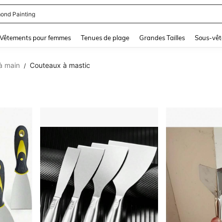
ond Painting
and down arrow keys to navigate search Dernière recherche and Rechercher et Tr
Vêtements pour femmes
Tenues de plage
Grandes Tailles
Sous-vêt
 à main
Couteaux à mastic
/