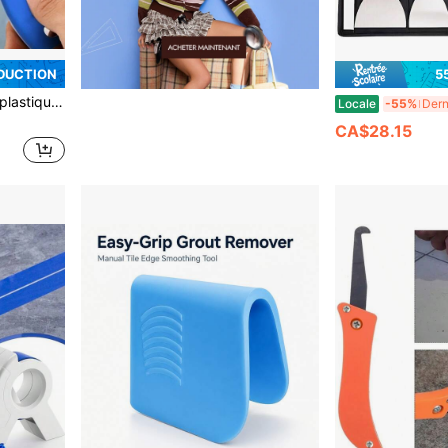
ÉDUCTION
5
dhésifs, applicable sur le verre, les joints et les surfaces peintes, cadeau idéal pour la Saint-Valentin et les anniversaires
Locale
-55%
CA$28.15