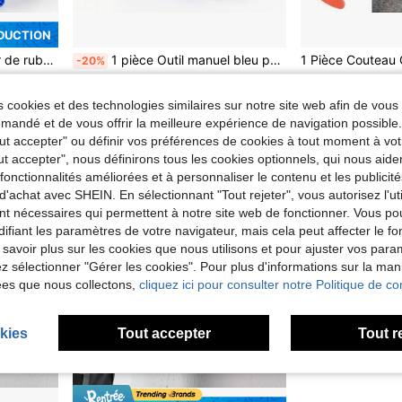
ÉDUCTION
on - Idéal pour les projets DIY et la peinture professionnelle, parfait pour une utilisation domestique et industrielle, sans piles nécessaires
1 pièce Outil manuel bleu pour retirer le joint de carrelage - Outil pour retirer le coulis de sol, pour un sol lisse, accessoire de décoration d'intérieur
-20%
Seulement 3 restant
CA$2.40
CA$3.60
 cookies et des technologies similaires sur notre site web afin de vous 
andé et de vous offrir la meilleure expérience de navigation possibl
Tout accepter" ou définir vos préférences de cookies à tout moment à vot
ut accepter", nous définirons tous les cookies optionnels, qui nous aide
es fonctionnalités améliorées et à personnaliser le contenu et les publici
d'achat avec SHEIN. En sélectionnant "Tout rejeter", vous autorisez l'uti
nt nécessaires qui permettent à notre site web de fonctionner. Vous po
ifiant les paramètres de votre navigateur, mais cela peut affecter le 
 savoir plus sur les cookies que nous utilisons et pour ajuster vos par
lez sélectionner "Gérer les cookies". Pour plus d'informations sur la ma
ées que nous collectons,
cliquez ici pour consulter notre Politique de con
kies
Tout accepter
Tout r