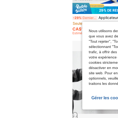
29% DE R
Applicateur de ruban de masquage pour peintre YITAPE - Outil d'application de précision manuelle, sans électricité requise, convient pour les lignes droites, les cadres de portes et de fenêtres et les travaux de finiti
-29%
Derniers 3 jours
Seulement 7 restant
CA$13.99
Nous utilisons des
Estimé
que vous avez dem
"Tout rejeter", "
sélectionnant "To
trafic, à offrir d
votre expérience 
cookies stricteme
désactiver en mod
site web. Pour en
optionnels, veuil
traitons les donn
Gérer les coo