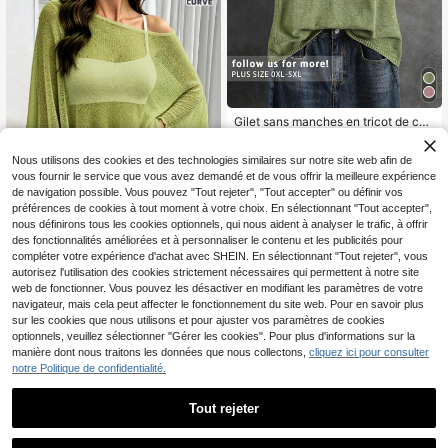
Gilet sans manches en tricot de cou
21
leur unie confortable et polyvalent,
CA$
.28
style rétro universitaire décontracté
Nous utilisons des cookies et des technologies similaires sur notre site web afin de
pour les vacances. Convient pour le
quotidien, les voyages, l'aéroport, le
vous fournir le service que vous avez demandé et de vous offrir la meilleure expérience
brunch, l'entraînement, toutes les s
de navigation possible. Vous pouvez "Tout rejeter", "Tout accepter" ou définir vos
aisons, l'été
préférences de cookies à tout moment à votre choix. En sélectionnant "Tout accepter",
nous définirons tous les cookies optionnels, qui nous aident à analyser le trafic, à offrir
des fonctionnalités améliorées et à personnaliser le contenu et les publicités pour
compléter votre expérience d'achat avec SHEIN. En sélectionnant "Tout rejeter", vous
Top en maille cape design asymétri
autorisez l'utilisation des cookies strictement nécessaires qui permettent à notre site
14
que couleur unie décontracté mode
CA$
.38
web de fonctionner. Vous pouvez les désactiver en modifiant les paramètres de votre
femme grande taille été
navigateur, mais cela peut affecter le fonctionnement du site web. Pour en savoir plus
sur les cookies que nous utilisons et pour ajuster vos paramètres de cookies
optionnels, veuillez sélectionner "Gérer les cookies". Pour plus d'informations sur la
manière dont nous traitons les données que nous collectons,
cliquez ici pour consulter
notre Politique de confidentialité.
Tout rejeter
1
22