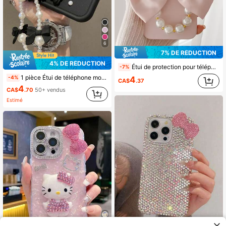
6
7% DE RÉDUCTION
4% DE RÉDUCTION
Étui de protection pour téléphone compatible avec iPhone 17/17 Air/17 Pro/17 Pro Max/16/16E/16 Pro/16 Pro Max, en forme de nœud papillon rose, avec une chaîne de perles et un design de papillon créatif. Doux et protecteur, anti-chute, cadeau de printemps pour l'anniversaire ou d'autres occasions pour les femmes.
-7%
1 pièce Étui de téléphone mobile anti-chute tout inclus avec chaîne de ceinture en perles et nœud rose, compatible avec iPhone 16/15 PRO MAX/15 PLUS/15 PRO/15/14 PRO MAX/14 PLUS/14 PRO/14/13 PRO MAX/13 PRO/13/12 PRO MAX/12 PRO/12 PRO MAX/11 PRO/11/XS MAX/XR, coque de protection antichoc transparente, étui de téléphone avec nœud papillon en fausse perle rose et chaîne de nœud, compatible avec Samsung Galaxy A14 A34 A54 A15 A25 A35 A55 S23 S23Plus S23ultra S23fe S24 S24plus S24ultra S24fe S25 S25plus S25ultra
-4%
4
CA$
.37
4
CA$
.70
50+ vendus
Estimé