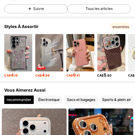
12K Suiveurs
4.91
Suivre
Tous les articles
Styles À Assortir
12K Suiveurs
4.91
ensembles
12K Suiveurs
4.91
12K Suiveurs
4.91
4
4
9
5
CA$
.19
CA$
.68
CA$
.41
CA$
.80
CA$
12K Suiveurs
4.91
Vous Aimerez Aussi
recommander
Électronique
Sacs et bagages
Sports & plein air
12K Suiveurs
4.91
12K Suiveurs
4.91