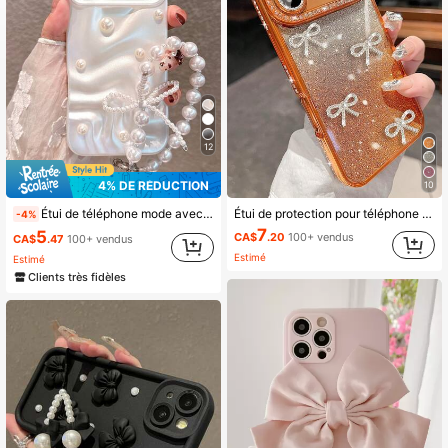
12K Suiveurs
4.91
12K Suiveurs
4.91
12
12K Suiveurs
4.91
4% DE RÉDUCTION
10
Étui de téléphone mode avec éléments de perle blanche de luxe minimaliste. Décoré de perles ondulées avec dragonne. Compatible avec iPhone 17 Pro Max/17 Pro/17 Air/17/16 Pro Max/16/16 Pro/16 Plus/15/15 Pro Max/15 Pro/15 Plus/11/12/13/14 Pro Max/11 Pro/11 Pro Max/12 Pro/12 Pro Max/13 Pro/13 Pro Max/14 Pro/14 Pro Max/14 Plus. Cadeau d'anniversaire, de mariage, pour fête de printemps
Étui de protection pour téléphone avec élément de nœud papillon de luxe, rose gold, paillettes, cristal de strass et bordure de caméra à la mode. Compatible avec iPhone 17 Promax, 17 Pro, 17, 16 Promax, 16 Pro, 16, 15 Pro Max, 15 Pro, 15, 14, 13, 17Air. Bords ondulés, étui souple. Cadeau idéal pour les filles et les femmes pour un anniversaire, une célébration ou une fête.
-4%
7
5
CA$
.20
100+ vendus
CA$
.47
100+ vendus
Estimé
Estimé
Clients très fidèles