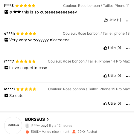
l***3
Couleur: Rose bonbon / Taille: iPhone 11
🤌❤️❤️
this
is
so
cuteeeeeeeeeeeey
Utile
(1)
e***h
Couleur: Rose bonbon / Taille: Iphone 13
Very
very
veryyyyyyy
niceeeeee
Utile
(0)
r***7
Couleur: Rose bonbon / Taille: iPhone 14 Pro Max
i
love
coquette
case
Utile
(0)
M***i
Couleur: Rose bonbon / Taille: iPhone 15 Pro Max
So
cute
Utile
(0)
BORSEUS
12K Suiveurs
4.91
i***w
payé
Il y a 12 heures
f***4
a suivi
Il y a 30 minutes
500K+ Vendu récemment
99K+ Rachat