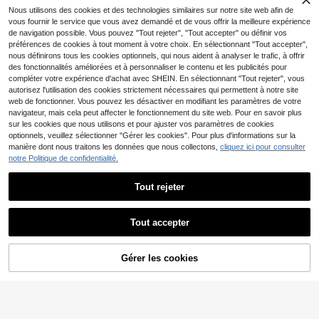
Nous utilisons des cookies et des technologies similaires sur notre site web afin de
4
vous fournir le service que vous avez demandé et de vous offrir la meilleure expérience
Étui de téléphone de luxe haut de gamme avec nœud en diamant pailleté 3D compatible avec Apple 17/Apple15PRO/IPhone16promax Étui souple pour femmes 14 Célébrité Internet 12/11 Sensation premium Couverture de protection créative personnalisée en diamant complet
-30%
Économiser CA$0.22
de navigation possible. Vous pouvez "Tout rejeter", "Tout accepter" ou définir vos
préférences de cookies à tout moment à votre choix. En sélectionnant "Tout accepter",
4
CA$
.27
1 pièce Étui de téléphone de luxe en TPU rose avec strass, Sanrio Hello chat, grand nœud de dessin animé, couverture complète, antichoc, compatible avec iPhone 11/12/13/14/15/16/17 PRO MAX, Sanrio, Kt, strass, cœur laser
-3%
nous définirons tous les cookies optionnels, qui nous aident à analyser le trafic, à offrir
des fonctionnalités améliorées et à personnaliser le contenu et les publicités pour
7
CA$
.28
100+ vendus
compléter votre expérience d'achat avec SHEIN. En sélectionnant "Tout rejeter", vous
Clients très fidèles
autorisez l'utilisation des cookies strictement nécessaires qui permettent à notre site
web de fonctionner. Vous pouvez les désactiver en modifiant les paramètres de votre
navigateur, mais cela peut affecter le fonctionnement du site web. Pour en savoir plus
sur les cookies que nous utilisons et pour ajuster vos paramètres de cookies
optionnels, veuillez sélectionner "Gérer les cookies". Pour plus d'informations sur la
manière dont nous traitons les données que nous collectons,
cliquez ici pour consulter
notre Politique de confidentialité.
Tout rejeter
Tout accepter
Gérer les cookies
AJOUTER AU PANIER
8% DE RÉDUCTION !
4% DE RÉDUCTION
[Marque Sanrio] Nouvelle coque de téléphone en silicone souple, très à la mode, rose, style girly, avec nœud et chaton assis. Miroir intégré, support intégré, motif Hello Kitty et étoile. Coque étanche et antichoc en silicone, à l'effigie du personnage Sanrio. Mignonne et élégante, compatible avec les iPhone 17, 11/12/12 Pro, 13/14/15, 13 Pro/14 Pro/15 Pro, 12 Pro Max/13 Pro Max/14 Pro Max/15 Pro Max, 16, 16 Pro, 16 Pro Max, 17, 17 Pro et 17 Pro Max. Un cadeau idéal pour la Saint-Valentin, la fête des Mères ou toute autre occasion.
5
1 pièce Étui de téléphone premium antichoc avec élément de nœud rose de luxe mignon. Étui de téléphone 3D rose mignon avec nœud et faux bracelet de perles, compatible avec iPhone 16/16PRO/16E/15 14 13 12 Pro Max Plus 11/XR, étui de protection antichoc pour femmes, compatible avec la série . Étui cadeau d'anniversaire de printemps
-4%
CA$
.70
200+ vendus
#8 BEST-SELLERS
de Arc étuis de téléphone
Clients très fidèles
4
CA$
.32
100+ vendus