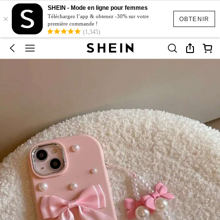
SHEIN - Mode en ligne pour femmes
×
Téléchargez l’app & obtenez -30% sur votre
OBTENIR
première commande !
(1,345)