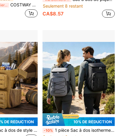
COSTWAY Boîte isotherme pour plats à chargement par le bas, capacité de 5 plats, chaude et froide, avec poignées
Derniers 3 jours
Seulement 8 restant
CA$8.57
% DE RÉDUCTION
10% DE RÉDUCTION
tique isolé pour l'extérieur, matériau en tissu Oxford 900D résistant à l'usure, sac de rangement de grande capacité pour les voyages, sac à dos de camping & de randonnée
1 pièce Sac à dos isotherme de grande capacité simple et élégant pour le camping en plein air, le pique-nique et la randonnée
-10%