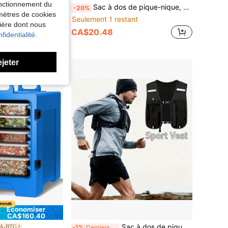
fonctionnement du
couleurs disponibles, boîte de conservation isotherme en matériau sans contact alimentaire, glacière commerciale pour étal extérieur, conservation des aliments, du lait maternel, de la pêche, fraîcheur, pique-nique, conservation au froid, réfrigérateur portable à main
Sac à dos de pique-nique, sac bandoulière de pickleball | Sac à dos bandoulière | Sac de poitrine bandoulière sac de fitness unisexe | Sac de pickleball peut contenir 4 raquettes et tout autre équipement
-20%
amètres de cookies
Seulement 1 restant
nière dont nous
CA$20.48
fidentialité.
ejeter
Économiser
CA$160.40
Sac à dos de pique-nique, gilet d'hydratation pour la course à pied pour hommes & femmes, sac à dos de course léger, sac d'hydratation pour trail, randonnée, cyclisme, marathon (sac à dos uniquement)
CA-BTG
-1%
Derniers 2 jours