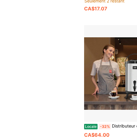
Seulement 2 restant
CA$17.07
Distributeur de boissons isotherme, 12 L (3,2 gal) en acier inoxydable avec robinet et affichage de la température, convient aux boissons chaud
Locale
-32%
CA$64.00