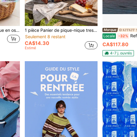
on des facteurs de croissance, mais cela n'affecte pas l'esthétique et l'utilité. Veuillez acheter en toute confiance.
1 pièce Panier de pique-nique tressé floral bleu marine, style pastoral vintage, panier de rangement carré en faux rotin avec poignées renforcées et conception de grande capacité, doublure imperméable pour l'isolation thermique, boîte de rangement tressée rectangulaire, convient pour le pique-nique, le stockage des aliments & collations, le stockage des fruits, l'organisation de la cuisine, la décoration de la maison, l'emballage cadeau
KFFKFF S
Refroidisseur évaporatif, refroidisseur
Locale
-32%
Seulement 8 restant
CA$14.30
CA$117.80
Estimé
4-7 j. ouvrés