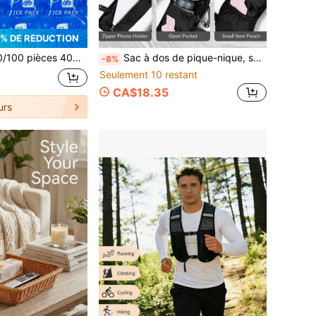
% DE RÉDUCTION
froids fins conçus pour la livraison express, convenant pour le refroidissement sportif, le refroidissement des boissons, les utilisations sans contact alimentaire, haute absorption, peuvent être utilisés pour le refroidissement, le stockage et le contrôle de la température. Convient pour le camping, les petits pique-niques et les glacières de camping, les boîtes à lunch et les réfrigérateurs, les fournitures de plage, les glacières
Sac à dos de pique-nique, sac à dos de gilet d'hydratation pour la course, gilet de course léger et respirant avec porte-téléphone pour femmes et hommes, sac d'hydratation 5L pour trail, randonnée, cyclisme et marathon
-8%
Seulement 10 restant
CA$18.35
urs