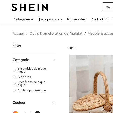
Blou
Use up 
Catégories
Juste pour vous
Nouveautés
Prix De Ouf
Accueil
Outils & amélioration de l'habitat
Meuble & acces
/
/
Filtre
Plus
Catégorie
Ensembles de pique-
nique
Glacières
Sacs à dos de pique-
nique
Paniers pique-nique
Couleur