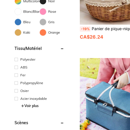
Multicolore
Noir
Blanc/Blanche
Rose
Bleu
Gris
Panier de pique-nique en osier tressé à la main avec poignée et double couvercle, convient pour ranger les aliments, les fruits, les vacances, le camping, les courses, la décoration de la maison. Fabriqué en pur osier tressé à la main naturel. Une légère différence de couleur peut exister en rais
-19%
Kaki
Orange
CA$26.24
Tissu/matériel
Polyester
ABS
Fer
Polypropylène
Osier
Acier inoxydable
Voir plus
Scènes