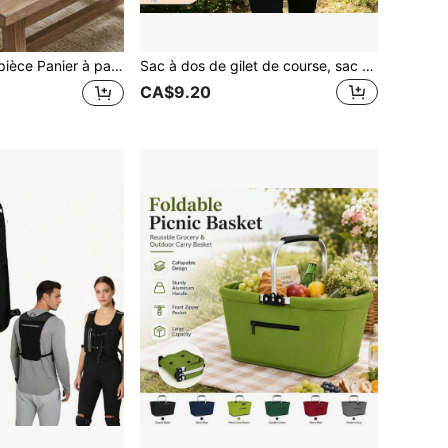
aire en rotin – Plateau de service tressé naturel pour fruits/en-cas/noix, panier de rangement et d'affichage de style rustique de ferme pour la cuisine/table à manger, excellent cadeau de pendaison de crémaillère, paniers de rangement élégants
Sac à dos de gilet de course, sac à dos de gilet d'hydratation | Gilet de course léger et respirant | Bretelles réglables | Poches de grande capacité, unisexe
CA$9.20