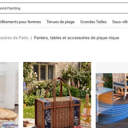
se Femme Chic
and down arrow keys to navigate search Dernière recherche and Rechercher et Tr
Vêtements pour femmes
Tenues de plage
Grandes Tailles
Sous-vêt
soires de Patio
Paniers, tables et accessoires de pique-nique
/