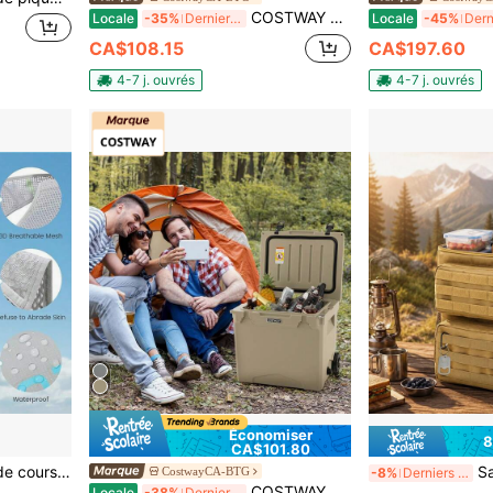
COSTWAY 25 QT Glacière portable moulée par rotation Boîte à glace isolée pour 5-7 jours Charbon de bois/Tan
Locale
-35%
Derniers 3 jours
Locale
-45%
CA$108.15
CA$197.60
4-7 j. ouvrés
4-7 j. ouvrés
Économiser
8
CA$101.80
tation pour sports nautiques, extérieur, course, camping, randonnée, festivals, raves
Sac à dos de style tac
CostwayCA-BTG
-8%
Derniers 2 jours
COSTWAY 42 Qt Glacière portable moulée par rotation Coffre à glace isolé 5-7 jours avec roues Poignée Charbon/Tan
Locale
-38%
Derniers 3 jours