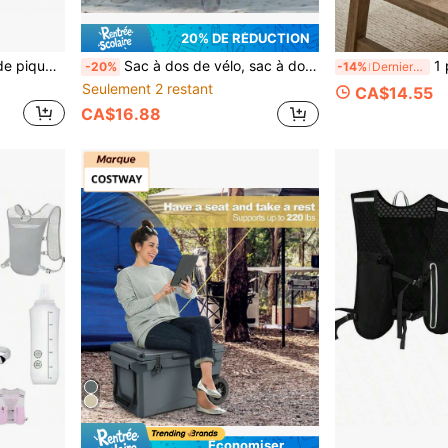
20% DE RÉDUCTION
s fonctionnelles (porte-téléphone) - gilet d'hydratation noir réglable de 5L de capacité
Sac à dos de vélo, sac à dos de cyclisme respirant, mini sac à dos de vélo ultraléger 10L, sacs de sport cadeau pour la fitness, la course, la randonnée, le ski, le trekking
1 pièce Panier à pain rectangul
-20%
-14%
Derniers 3 jours
Seulement 2 restant
CA$14.55
CA$16.88
Économiser