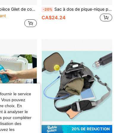
 unisexe, Gilet d'hydratation à sangle de poitrine réglable, Sac d'hydratation Camel léger et respirant, Convient pour le marathon, la course en sentier, la randonnée, le cyclisme
Sac à dos de pique-nique portable isotherme pour l'extérieur, grande capacité, matériau épais et durable, imperméable et résistant aux rayures, pliable et léger, résistant aux déchirures, convient pour le camping, les voyages en voiture, la randonnée et les activités de plein air, équipement de voyage essentiel
-20%
ant
CA$24.24
fournir le service
e. Vous pouvez
re choix. En
nt à analyser le
tés pour compléter
lisation des
20% DE RÉDUCTION
uvez les