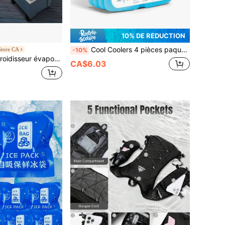
10% DE RÉDUCTION
Cool Coolers 4 pièces paquets de glace ultra-fins, paquets de glace réutilisables à congélation rapide et gain de place, Convient pour les boîtes à lunch ou les glacières, paquets de glace à congélation rapide bleus, Gain de place, Réutilisables, Convient pour les boîtes à lunch et les réfrigérateurs
tore CA
-10%
 d'air 1400 CFM, refroidisseur de marais oscillant à 84°, refroidisseur d'air portable de 5 gallons pour 550 pi² avec 3 vitesses réglables, utilisation intérieure et extérieure, homologué FCC
CA$6.03