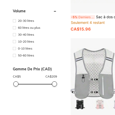
batteries)
Volume
Sac à dos de pique-nique, gilet de course pour femmes et hommes, sac à dos de course léger et respirant avec bandes réfléchissantes et 9 poche
-5%
Derniers 2 jours
20-30 litres
Seulement 4 restant
60 litres ou plus
CA$15.96
30-40 litres
10-20 litres
0-10 litres
50-60 litres
Gamme De Prix (CAD)
CA$
5
CA$
209