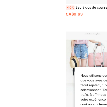
Sac à dos de course unisexe avec gilet d'hydratation, sac d'hydratation de course léger de 8L, convient pour le marathon, le trail, le cycl
-10%
CA$9.63
Nous utilisons des
que vous avez dem
"Tout rejeter", "
sélectionnant "To
trafic, à offrir d
votre expérience 
cookies stricteme