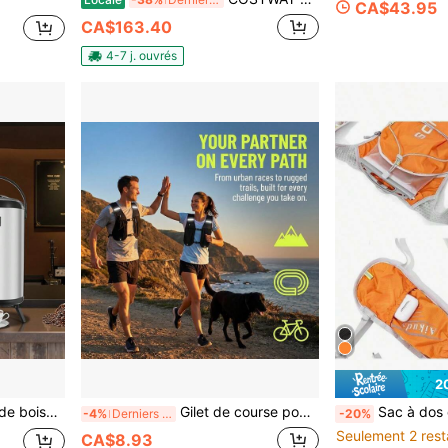
CA$43.95
CA$163.40
4-7 j. ouvrés
2
es et froides, pour le thé, le café et l'eau dans les cafés et restaurants, argent
Gilet de course pour femmes et hommes, sac à dos d'hydratation léger et respirant noir avec sangles de poitrine réglables, sac à dos de course réfléchissant pour téléphone, course, cyclisme, randonnée, trail
Sac à dos de pique-nique, sac à dos de vélo, sac à dos de cyclisme respirant, s
-4%
Derniers 2 jours
-20%
Seulement 2 rest
CA$8.93