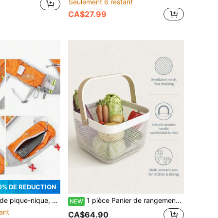
Seulement 6 restant
CA$27.99
0% DE RÉDUCTION
ac à dos de vélo mini ultra-léger 10L, sacs de sport cadeau pour la fitness, la course, la randonnée, le ski, le trekking
1 pièce Panier de rangement en maille métallique avec poignée en bois, panier à fruits empilable pour pique-nique en plein air, panier de rangement portable pour camping et cuisine
NEW
ant
CA$64.90