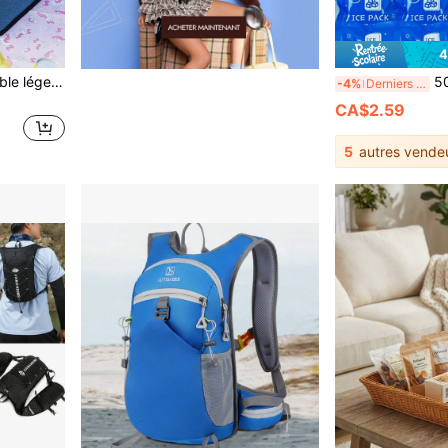
4
Panier de pique-nique pliable léger à porter à la main avec intérieur imperméable, facile à nettoyer, pour le rangement du pain et des collations lors de pique-niques sur la pelouse, activités extérieures en maternelle, panier de rangement portable pour courts voyages
50/100 pièces 40ML, 200ML Sacs de glace réutilisables, sacs 
-4%
Derniers 3 jours
CA$2.59
5
autres vende