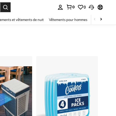
0
0
ouver. Press Enter to select.
ements et vêtements de nuit
Vêtements pour hommes
Enfants
Mai