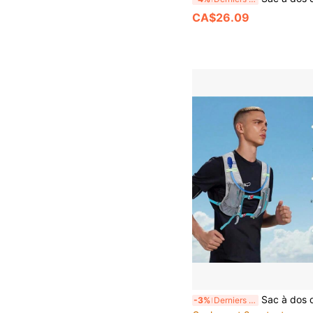
CA$26.09
Sac à dos de course, gilet d'hydratation Camel, sac à dos d'hydratation pour festival pour femmes, hommes, sac d'hydra
-3%
Derniers 3 jours