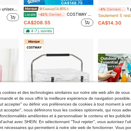
CA$148.75
isme, la randonnée, le jogging, ajustement réglable
1 pièce Gilet de course
CostwayCA-BTG
-4%
Derniers 3 jours
COSTWAY 75 Qt Glacière portable moulée par rotation Coffre à glace isolé 5-7 jours avec roues Poignée Charbon/Tan
Locale
-42%
Derniers 3 jours
Seulement 5 rest
CA$208.55
CA$14.30
4-7 j. ouvrés
 cookies et des technologies similaires sur notre site web afin de vous 
andé et de vous offrir la meilleure expérience de navigation possibl
Tout accepter" ou définir vos préférences de cookies à tout moment à vot
ut accepter", nous définirons tous les cookies optionnels, qui nous aide
es fonctionnalités améliorées et à personnaliser le contenu et les publici
d'achat avec SHEIN. En sélectionnant "Tout rejeter", vous autorisez l'uti
nt nécessaires qui permettent à notre site web de fonctionner. Vous po