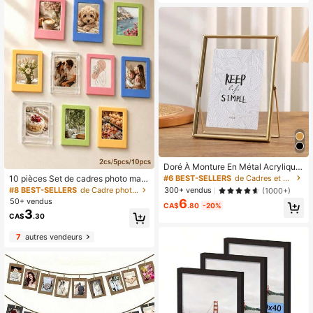
her, cadeau parfait
Doré À Monture En Métal Acrylique
Flottant Porte-photos , Moderne Ca
#6 BEST-SELLERS
de Cadres et porte-photos
10 pièces Set de cadres photo mag
dre Décoratif
nétiques - Mini cadres 2x3 pouces,
#8 BEST-SELLERS
de Cadre photo magnétique
300+ vendus
(1000+)
aimant de réfrigérateur/format porte
6
50+ vendus
CA$
.80
-20%
feuille, pour la décoration de la mais
3
CA$
.30
on et du bureau | Aimant de réfrigér
ateur, mini cadre, cadre photo, mini
7
autres vendeurs
cadre photo, cadre format portefeuil
le