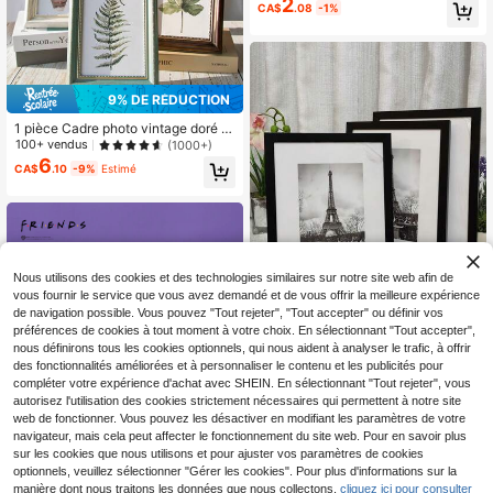
2
usique carrée, boîte d'affichage de
CA$
.08
-1%
cartes postales et de billets transpa
rents, boîte-cadre de souvenirs fam
iliaux, fragments de temps, billets d
e concert, souvenirs de voyage, bill
ets d'avion, boîte de collection de d
evises, porte-billets de souvenirs d
9% DE RÉDUCTION
e concert de musique, boîte de rang
ement de photos, boîte de préservat
1 pièce Cadre photo vintage doré -
ion de marqueurs de carte du mond
Support polyvalent pour mur et des
100+ vendus
(1000+)
e
sus de table, convient aux photos d
6
CA$
.10
-9%
Estimé
e paysage, fleurs, portrait et archite
cture - Parfait pour le salon, la cha
mbre à coucher, la décoration d'entr
ée
Nous utilisons des cookies et des technologies similaires sur notre site web afin de
vous fournir le service que vous avez demandé et de vous offrir la meilleure expérience
de navigation possible. Vous pouvez "Tout rejeter", "Tout accepter" ou définir vos
préférences de cookies à tout moment à votre choix. En sélectionnant "Tout accepter",
20% DE RÉDUCTION
nous définirons tous les cookies optionnels, qui nous aident à analyser le trafic, à offrir
des fonctionnalités améliorées et à personnaliser le contenu et les publicités pour
3 paquets de cadres photo | Debout
compléter votre expérience d'achat avec SHEIN. En sélectionnant "Tout rejeter", vous
ou suspendu | Utilisation verticale/h
Clients très fidèles
autorisez l'utilisation des cookies strictement nécessaires qui permettent à notre site
orizontale | S'adapte à toute décora
10
CA$
.80
-20%
tion et thème photo | Cadeau et déc
web de fonctionner. Vous pouvez les désactiver en modifiant les paramètres de votre
oration de fête | Noir/Blanc | 4 taille
navigateur, mais cela peut affecter le fonctionnement du site web. Pour en savoir plus
s : 10x15cm, 15x20cm, 20x25cm, A
sur les cookies que nous utilisons et pour ajuster vos paramètres de cookies
4 Accessoires de décoration pour la
optionnels, veuillez sélectionner "Gérer les cookies". Pour plus d'informations sur la
maison Cadres commémoratifs
manière dont nous traitons les données que nous collectons,
cliquez ici pour consulter