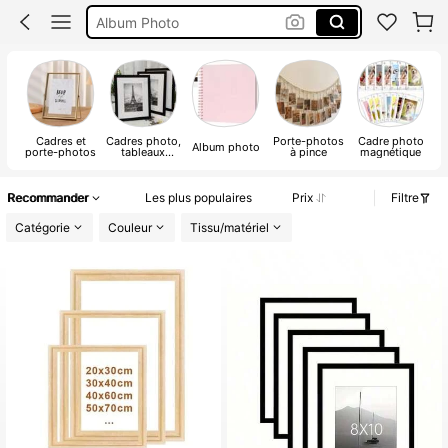
Cadre 40 X 60 Cm
Cadre 50×70
Cadre
Cadres et
Cadres photo,
Porte-photos
Cadre photo
A
Album photo
porte-photos
tableaux
à pince
magnétique
photo
b
Recommander
Les plus populaires
Prix
Filtre
Catégorie
Couleur
Tissu/matériel