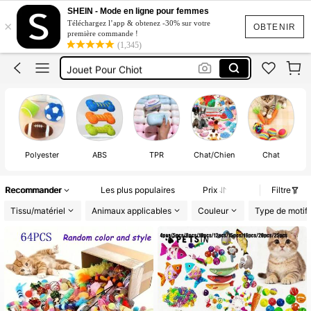
Jouet Chat
SHEIN - Mode en ligne pour femmes
×
Téléchargez l’app & obtenez -30% sur votre
Jouet Pour Chat
OBTENIR
première commande !
(1,345)
Chien
Jouet Pour Chiot
Cat Toys
Jouet Chat
Polyester
ABS
TPR
Chat/Chien
Chat
Recommander
Les plus populaires
Prix
Filtre
Tissu/matériel
Animaux applicables
Couleur
Type de motif