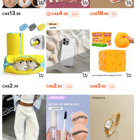
13
4
18
CA$
.98
CA$
.28
CA$
.99
-22%
-6%
2
2
3
CA$
.30
CA$
.82
CA$
.82
-12%
-2%