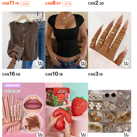
11
8
2
CA$
.74
CA$
.07
CA$
.30
-20%
-27%
16
10
3
CA$
.58
CA$
.18
CA$
.10