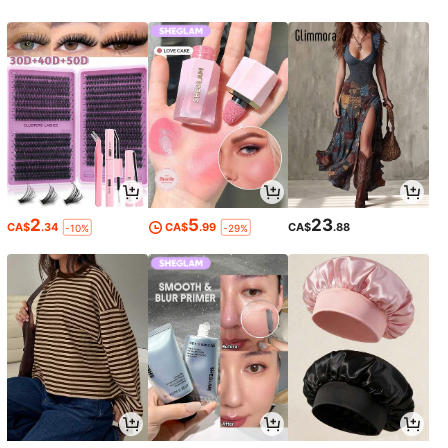
2
5
23
CA$
.34
CA$
.99
CA$
.88
-10%
-29%