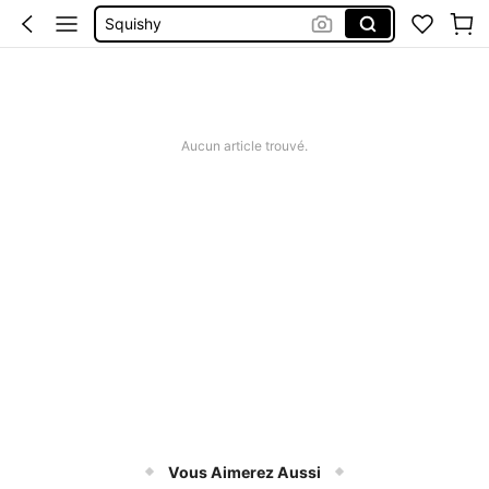
Squishy
Ensemble Deux Pieces Femme Chic
Maillot De Bain Femme
Mirror
Aucun article trouvé.
Vous Aimerez Aussi