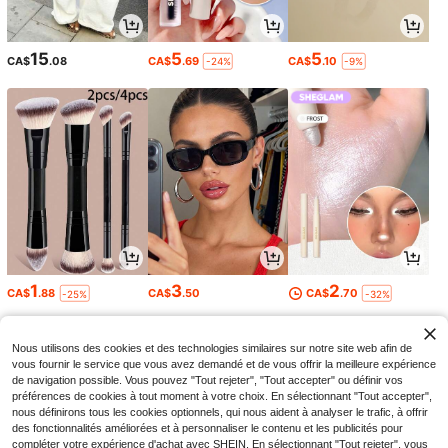
15
5
5
CA$
.08
CA$
.69
CA$
.10
-24%
-9%
1
3
2
CA$
.88
CA$
.50
CA$
.70
-25%
-32%
Nous utilisons des cookies et des technologies similaires sur notre site web afin de
vous fournir le service que vous avez demandé et de vous offrir la meilleure expérience
de navigation possible. Vous pouvez "Tout rejeter", "Tout accepter" ou définir vos
préférences de cookies à tout moment à votre choix. En sélectionnant "Tout accepter",
nous définirons tous les cookies optionnels, qui nous aident à analyser le trafic, à offrir
des fonctionnalités améliorées et à personnaliser le contenu et les publicités pour
compléter votre expérience d'achat avec SHEIN. En sélectionnant "Tout rejeter", vous