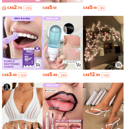
2
5
5
CA$
.70
CA$
.10
CA$
.19
-23%
-9%
3
5
12
CA$
.40
CA$
.69
CA$
.99
-15%
-29%
-14%