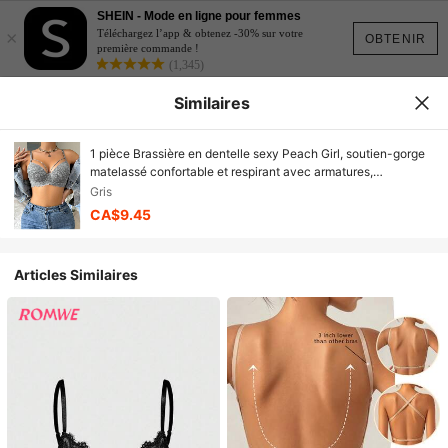
SHEIN - Mode en ligne pour femmes
×
Téléchargez l’app & obtenez -30% sur votre
OBTENIR
première commande !
(1,345)
Similaires
1 pièce Brassière en dentelle sexy Peach Girl, soutien-gorge
matelassé confortable et respirant avec armatures,
polyvalent pour un port quotidien
Gris
CA$9.45
Articles Similaires