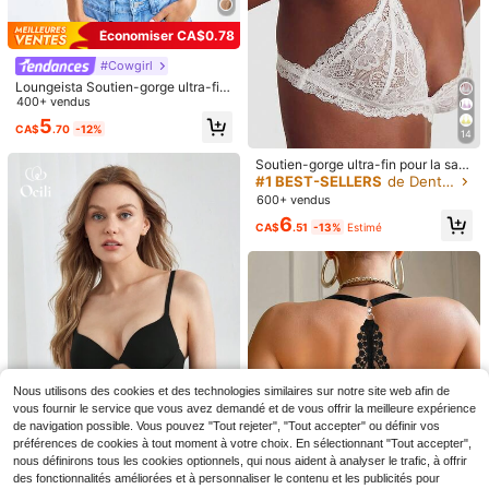
e, Rassemblement, Déplacement, R
8
CA$
.45
-8%
Estimé
endez-vous, Dentelle élégante et s
Économiser CA$0.78
exy, Rouge, Rassemblement, Soutie
n-gorge à bonnets 3/4, 2 Femmes S
#Cowgirl
outien-gorge avec armatures en de
ntelle contrastée, Lingerie rose aux
Loungeista Soutien-gorge ultra-fin
détails confortables et élégants
noir pour la saison des fêtes, lingeri
400+ vendus
e de mariée pour femmes, soutien-
5
CA$
.70
-12%
gorge floral pour petites poitrines, b
14
ralette en dentelle cils, top de souti
en-gorge, soutien-gorge sans cout
Soutien-gorge ultra-fin pour la sais
ure doux, lingerie sexy pour l'été
on des fêtes, soutien-gorge en dent
#1 BEST-SELLERS
de Dentelle Soutiens-gorge et bralettes pour femme
elle à motif floral pour petite poitrin
600+ vendus
e, lingerie sexy sans couture blanc
6
he et douce pour femmes
CA$
.51
-13%
Estimé
5
Économiser CA$1.48
Soutien-gorge push-up invisible po
ur fortes poitrines, soutien-gorge pl
80+ vendus
ongeant sans couture, léger et sexy
9
CA$
.90
-13%
19
DesireSculpt Lingerie De Soutien-g
Nous utilisons des cookies et des technologies similaires sur notre site web afin de
orge À Armature En Dentelle Florale
#10 BEST-SELLERS
de Violet Soutiens-gorge et bralettes pour femmes
vous fournir le service que vous avez demandé et de vous offrir la meilleure expérience
100+ vendus
(1000+)
de navigation possible. Vous pouvez "Tout rejeter", "Tout accepter" ou définir vos
8
préférences de cookies à tout moment à votre choix. En sélectionnant "Tout accepter",
CA$
.81
-3%
6
nous définirons tous les cookies optionnels, qui nous aident à analyser le trafic, à offrir
#NoirIntemporel
des fonctionnalités améliorées et à personnaliser le contenu et les publicités pour