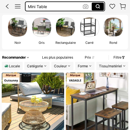
Table Bar
Table A Manger Avec Chaise
Bureau
Noir
Gris
Rectangulaire
Carré
Rond
Recommander
Les plus populaires
Prix
Filtre
Locale
Catégorie
Couleur
Forme
Tissu/matériel