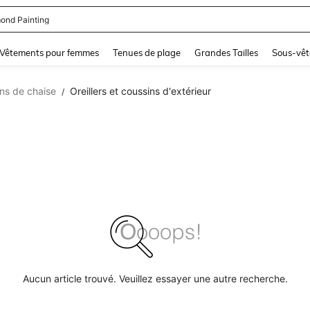
ond Painting
and down arrow keys to navigate search Dernière recherche and Rechercher et Tr
Vêtements pour femmes
Tenues de plage
Grandes Tailles
Sous-vêt
ins de chaise
Oreillers et coussins d'extérieur
/
Aucun article trouvé. Veuillez essayer une autre recherche.