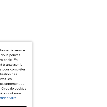
fournir le service
e. Vous pouvez
re choix. En
nt à analyser le
tés pour compléter
lisation des
uvez les
fonctionnement du
amètres de cookies
nière dont nous
fidentialité.