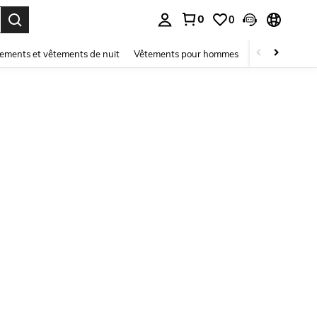
0
0
ouver. Press Enter to select.
ements et vêtements de nuit
Vêtements pour hommes
Enfants
Mai