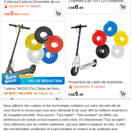
Chambre à air 10*2.125 compatible
4 pièces/2 pièces Ensemble de cac
avec Segway Ninebot F20 F25 F30
he latéral décoratif en ABS pour sco
6
Seulement 10 restant
CA$
.40
F40 trottinette électrique. Tube de
oter M365 Pro/Pro2/1S, vis en acier
5
pneu gonflable résistant aux perfora
inoxydable, protections latérales an
CA$
.00
Estimé
tions
ti-rayures avec design réfléchissan
t spécifique pour les roues avant et
arrière
14% DE RÉDUCTION
Protecteur de câble de trottinette él
ectrique durable de 1 m, plusieurs c
Seulement 10 restant
1 pièce 1M/39.37in Câble de frein d
ouleurs disponibles, protection du c
e scooter caché, protection de câbl
5
#9 BEST-SELLERS
de Pièces de skateboard
âble de frein, câblage caché, conce
CA$
.40
e moteur durable, faisceau de câbla
ption flexible résistante à l'usure, tu
3
ge linéaire, conception découpable,
CA$
.18
-14%
Derniers 3 jours
bage flexible | Résistant à l'usure
faisceau de câbles universel, gestio
Nous utilisons des cookies et des technologies similaires sur notre site web afin de
n des câbles, compatible avec M36
vous fournir le service que vous avez demandé et de vous offrir la meilleure expérience
5 PRO 1S 9ème génération de scoot
de navigation possible. Vous pouvez "Tout rejeter", "Tout accepter" ou définir vos
er
préférences de cookies à tout moment à votre choix. En sélectionnant "Tout accepter",
nous définirons tous les cookies optionnels, qui nous aident à analyser le trafic, à offrir
des fonctionnalités améliorées et à personnaliser le contenu et les publicités pour