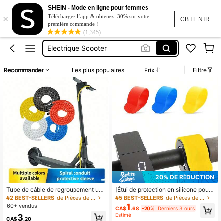
Trottinette Electrique
SHEIN - Mode en ligne pour femmes
×
Trotinette électrique
Téléchargez l’app & obtenez -30% sur votre
OBTENIR
première commande !
(1,345)
Accessoire Trottinette électrique
Electrique Scooter
Trottinettes électrique
Recommander
Les plus populaires
Prix
Filtre
Trottinette Electrique
Trotinette électrique
20% DE RÉDUCTION
Tube de câble de regroupement uni
[Étui de protection en silicone pour
versel, protecteur de câble, access
scooter] Étui de protection en silico
#2 BEST-SELLERS
de Pièces de skateboard
#5 BEST-SELLERS
de Pièces de skateboard
oires pour trottinette électrique com
ne convenant aux scooters Mi MAX
1
60+ vendus
CA$
.68
-20%
Derniers 3 jours
patibles avec M365/1S/Pro, Ninebo
G30 / Mijia M365 / 1s / Pro / Pro2 /
Estimé
3
t MAX G30 et plus
ES Series | Couvre-protecteur univ
CA$
.20