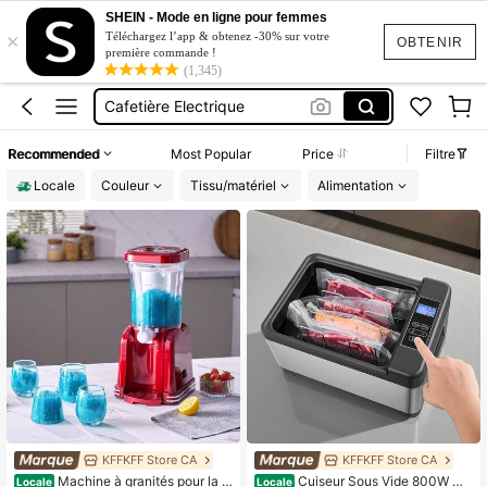
Machine à Slush
SHEIN - Mode en ligne pour femmes
×
Machine A Slush
Téléchargez l’app & obtenez -30% sur votre
OBTENIR
première commande !
Frigo
(1,345)
Cafetière Electrique
Battery Externe
Recommended
Most Popular
Price
Filtre
Machine à Slush
Locale
Couleur
Tissu/matériel
Alimentation
KFFKFF Store CA
KFFKFF Store CA
Machine à granités pour la m
Cuiseur Sous Vide 800W Ma
Locale
Locale