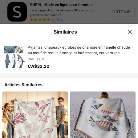
SHEIN - Mode en ligne pour femmes
×
Téléchargez l’app & obtenez -30% sur votre
OBTENIR
première commande !
(1,345)
Similaires
Pyjamas, chapeaux et robes de chambre en flanelle chaude
au motif de requin étrange et intéressant, couvertures
convenant pour le costume d'Halloween, jeu de rôle
Bleu azur
CA$32.20
Articles Similaires