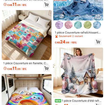
verture d'été, Couverture de lit, Co
11
CA$
.05
-9%
uvertures pour le camping, Couvert
s***8
Couleur: Bleu azur / Taille: XL
ure pour la plage, Couverture jetée,
かわいい！でも着た後服も着てると毛が大量に付く
Couverture multi-usage douce, Co
uverture rafraîchissante
Utile
(1)
i***よ
Couleur: Bleu azur / Taille: XL
1 pièce Couverture rafraîchissante
d'été à double usage pour camping
Seulement 2 restant
サイズ的に以外に
165cm
でも少し小さいくらい。でも良かった良
extérieur et maison, 6 couleurs au c
かっま
24
hoix , Tissu à refroidissement instan
CA$
.66
-10%
tané, respirant et résistant à la tran
Utile
(0)
spiration, matelassé avec verrouilla
ge de la température, lavable en m
achine et facile à entretenir, convie
nt pour chambre climatisée en été /
h***9
Couleur: Bleu azur / Taille: 2XL
tapis de pique-nique, vous garde a
1 pièce Couverture en flanelle, Cou
u frais et rafraîchi tout au long de
めっちゃめっちゃめっちゃ暖かいです。寝るときずっっと着てま
verture d'été, Couverture de lit, Co
11
l'été chaud
CA$
.05
-9%
す
uvertures pour le camping, Couvert
ure pour la plage, Couverture jetée,
Couverture multi-usage douce, Co
Utile
(0)
uverture rafraîchissante
Détails Du Produit
Matériel:
Polyester
1 pièce Couverture d'été rafraî
NEW
Composition:
100% Polyester
chissante en flanelle, couverture je