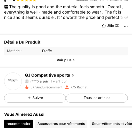
The
quality
is
good
and
the
material
feels
smooth
.
Overall
,
everything
is
well
-
made
and
comfortable
to
wear
.
The
fit
is
nice
and
it
seems
durable
.
It
’
s
worth
the
price
and
perfect
to
use
for
beach
or
swimming
.
I
am
satisfied
with
my
purchase
.
Utile
(0)
Détails Du Produit
Matériel:
Étoffe
Voir plus
510 Suiveurs
4.91
QJ Competitive sports
r***5
a suivi
Il y a 1 jour
510 Suiveurs
4.91
5K Vendu récemment
775 Rachat
510 Suiveurs
4.91
Suivre
Tous les articles
510 Suiveurs
4.91
Vous Aimerez Aussi
recommander
Accessoires pour vêtements
Sous-vêtements et vêt
510 Suiveurs
4.91