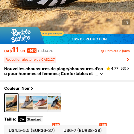
1/6
16% DE RÉDUCTION
11
-16%
Derniers 2 jours
CA$
.93
CA$14.20
Réduction aléatoire de CA$2.27
Nouvelles chaussures de plage/chaussures d'ea
4.77
(
53
)
u pour hommes et femmes; Confortables et
durables; Nouveaux styles, chaussures d'ea
u unisexes, chaussures de plage, chaussures de
yoga, sandales
Couleur: Noir
Taille
:
CA
Standard
2 left
4 left
US4.5-5.5
(EUR36-37)
US6-7
(EUR38-39)