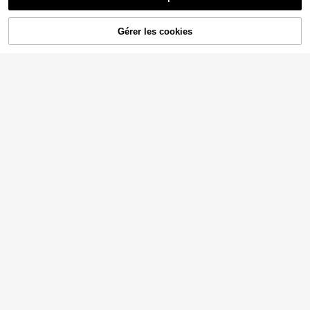
Gérer les cookies
AJOUTER AU PANIER
16% DE RÉDUCTION !