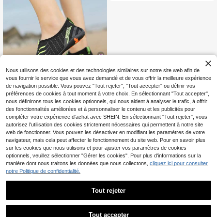
ques, la randonnée en plein air, la n
atation, le gué, la pêche, le radeau, l
a fitness en salle, le saut, la muscul
ation
Nous utilisons des cookies et des technologies similaires sur notre site web afin de
13
vous fournir le service que vous avez demandé et de vous offrir la meilleure expérience
de navigation possible. Vous pouvez "Tout rejeter", "Tout accepter" ou définir vos
10% DE RÉDUCTION
préférences de cookies à tout moment à votre choix. En sélectionnant "Tout accepter",
nous définirons tous les cookies optionnels, qui nous aident à analyser le trafic, à offrir
1 paire de chaussures d'eau d'été u
nisexes, sandales de plage à enfiler
des fonctionnalités améliorées et à personnaliser le contenu et les publicités pour
Faible taux de retour
pour hommes, chaussettes aquatiq
compléter votre expérience d'achat avec SHEIN. En sélectionnant "Tout rejeter", vous
14
ues à séchage rapide pour la plage,
CA$
.94
-10%
autorisez l'utilisation des cookies strictement nécessaires qui permettent à notre site
les fêtes, la natation, la plongée
web de fonctionner. Vous pouvez les désactiver en modifiant les paramètres de votre
navigateur, mais cela peut affecter le fonctionnement du site web. Pour en savoir plus
sur les cookies que nous utilisons et pour ajuster vos paramètres de cookies
optionnels, veuillez sélectionner "Gérer les cookies". Pour plus d'informations sur la
manière dont nous traitons les données que nous collectons,
cliquez ici pour consulter
notre Politique de confidentialité.
Tout rejeter
Tout accepter