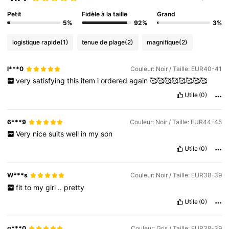
Petit
Fidèle à la taille
Grand
5%
92%
3%
logistique rapide
(1)
tenue de plage
(2)
magnifique
(2)
l***0
Couleur: Noir / Taille: EUR40-41
very
satisfying
this
item
i
ordered
again
🥰🥰🥰🥰🥰🥰🥰🥰
Utile
(0)
6***9
Couleur: Noir / Taille: EUR44-45
Very
nice
suits
well
in
my
son
Utile
(0)
W***s
Couleur: Noir / Taille: EUR38-39
fit
to
my
girl
..
pretty
Utile
(0)
g***0
Couleur: Gris / Taille: EUR38-39