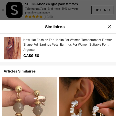
SHEIN - Mode en ligne pour femmes
×
Téléchargez l’app & obtenez -30% sur votre
OBTENIR
première commande !
(1,345)
Similaires
New Hot Fashion Ear Hooks For Women Temperament Flower
Shape Full Earrings Petal Earrings For Women Suitable For
Daily Wear Or Gift Giving
Argenté
CA$9.50
Articles Similaires