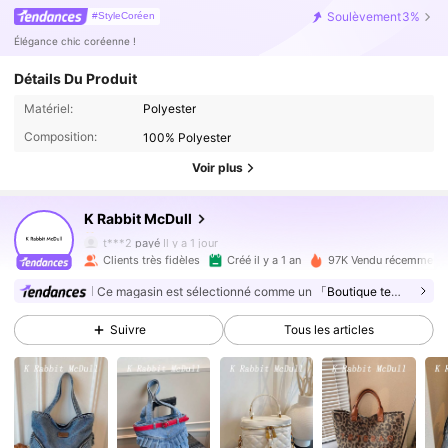
Soulèvement
3%
#StyleCoréen
Élégance chic coréenne !
Détails Du Produit
Matériel:
Polyester
Composition:
100% Polyester
21K Suiveurs
4.88
Voir plus
K Rabbit McDull
21K Suiveurs
4.88
t***2
payé
Il y a 1 jour
Clients très fidèles
Créé il y a 1 an
97K Vendu récemment
21K Suiveurs
4.88
Ce magasin est sélectionné comme un
「Boutique tendance」
Suivre
Tous les articles
21K Suiveurs
4.88
21K Suiveurs
4.88