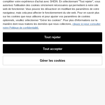
ère convient pour sorties rendez-vo
bandoulière et sac à dos pour femm
compléter votre expérience d'achat avec SHEIN. En sélectionnant "Tout rejeter", vous
-2%
Derniers 3 jours
us fête
es et étudiantes
autorisez l'utilisation des cookies strictement nécessaires qui permettent à notre site
Estimé
web de fonctionner. Vous pouvez les désactiver en modifiant les paramètres de votre
navigateur, mais cela peut affecter le fonctionnement du site web. Pour en savoir plus
sur les cookies que nous utilisons et pour ajuster vos paramètres de cookies
optionnels, veuillez sélectionner "Gérer les cookies". Pour plus d'informations sur la
manière dont nous traitons les données que nous collectons,
cliquez ici pour consulter
notre Politique de confidentialité.
Tout rejeter
Tout accepter
4
Gérer les cookies
AJOUTER AU PANIER
12
21% DE RÉDUCTION
Nouveau sac fourre-tout polyvalent
20% DE RÉDUCTION
18
en PU de grande capacité de coule
CA$
.09
ur unie classique, portefeuille éléga
#GrâceIntemporelle
-21%
Derniers 3 jours
nt de femme au motif floral de style
Estimé
1 pièce Sac à épaule en suède de c
vacances doux, sac de bureau pour
23
ouleur unie CHAIKA & KILTER, sac f
navetteurs, convient pour les voyag
CA$
.76
ourre-tout vintage casual pour fem
es, les courses, le travail, les sorties
-20%
Derniers 3 jours
mes avec grande capacité, design
et la rentrée scolaire
Estimé
plissé, décoration de ceinture de tai
lle réglable, double poignées, ferme