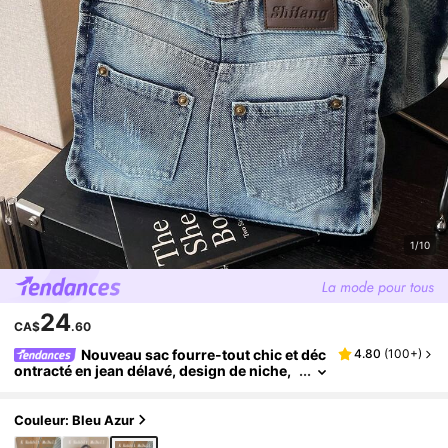
1/10
24
CA$
.60
Nouveau sac fourre-tout chic et déc
4.80
(
100+
)
ontracté en jean délavé, design de niche,
sac à main de rue à la mode, convient pou
r le shopping et les déplacements, parfait pou
r la cowgirl
Couleur: Bleu Azur