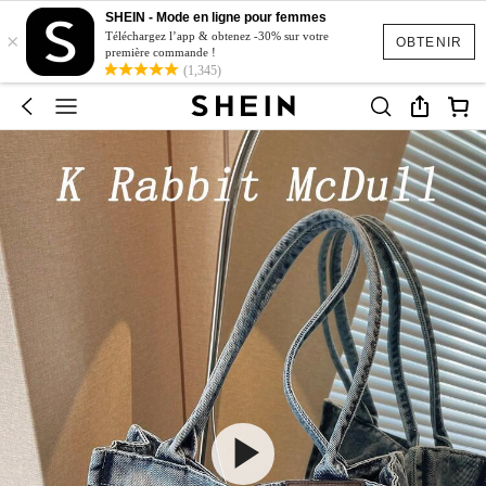
SHEIN - Mode en ligne pour femmes
×
Téléchargez l’app & obtenez -30% sur votre
OBTENIR
première commande !
(1,345)