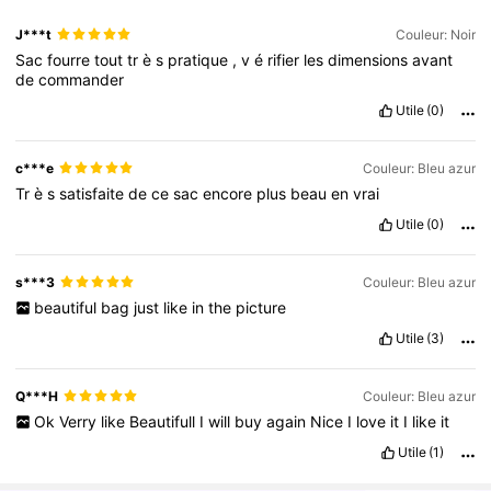
J***t
Couleur: Noir
Sac
fourre
tout
tr
è
s
pratique
,
v
é
rifier
les
dimensions
avant
de
commander
Utile
(0)
c***e
Couleur: Bleu azur
Tr
è
s
satisfaite
de
ce
sac
encore
plus
beau
en
vrai
Utile
(0)
s***3
Couleur: Bleu azur
beautiful
bag
just
like
in
the
picture
Utile
(3)
Q***H
Couleur: Bleu azur
Ok
Verry
like
Beautifull
I
will
buy
again
Nice
I
love
it
I
like
it
Utile
(1)