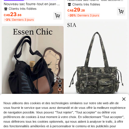
té chic en jean délavé grande capa
Nouveau sac fourre-tout en jean dé
Clients très fidèles
cité, sac à bandoulière et sac à mai
lavé chic et décontracté : sac à mai
Clients très fidèles
29
CA$
.28
n rétro polyvalent pour femme, con
n orné de lettres à la mode - polyval
23
CA$
.86
-20%
Derniers 3 jours
vient pour le trajet domicile-travail
ent, spacieux, sac à épaule parfait p
et les courses
-3%
Derniers 3 jours
our le travail, les déplacements, les
courses
15
Nous utilisons des cookies et des technologies similaires sur notre site web afin de
2% DE RÉDUCTION
vous fournir le service que vous avez demandé et de vous offrir la meilleure expérience
Sia
#ModeSportive
de navigation possible. Vous pouvez "Tout rejeter", "Tout accepter" ou définir vos
1 pièce Sac à main vintage Y2K styl
préférences de cookies à tout moment à votre choix. En sélectionnant "Tout accepter",
e moto western hippie camouflage
Sac fourre-tout grande capacité en
Seulement 6 restant
multi-poches décor doux en cuir lav
nous définirons tous les cookies optionnels, qui nous aident à analyser le trafic, à offrir
tissu nylon de couleur unie avec dé
90+ vendus
34
CA$
.80
é usé grande capacité sac bandouli
coration étoile à cinq branches, sac
15
des fonctionnalités améliorées et à personnaliser le contenu et les publicités pour
CA$
.69