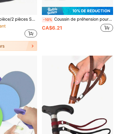
10% DE RÉDUCTION
roulant, pochette de rangement suspendue pour scooter de mobilité, sac de transport accessoire pour déambulateur, rangement personnel pour promenade en plein air, organisateur d'articles personnels pour courts trajets, rangement d'équipement de rééducation à domicile, bande réfléchissante pour voyage de nuit améliorant la visibilité, sangles réglables s'adaptant à plusieurs dossiers de fauteuil roulant, pliable léger et gain de place, convient aux personnes à mobilité réduite, peut être utilisé comme cadeau attentionné
Coussin de préhension pour béquilles - Revêtement en mousse caoutchoutée ergonomique pour le confort et le soutien
-10%
ant
CA$6.21
rs