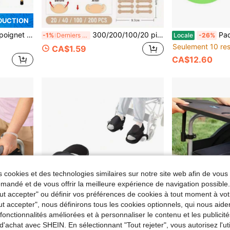
DUCTION
vient pour une utilisation par les personnes âgées, accessoires de canne
300/200/100/20 pièces Patchs de correction pour ongles enroulés, adaptés à la réparation des ongles enroulés, patchs de correction des ongles, outils de soins des pieds
Pads de préhension pour ouvre
-1%
Derniers 2 jours
Locale
-26%
Seulement 10 res
CA$1.59
CA$12.60
 cookies et des technologies similaires sur notre site web afin de vous 
andé et de vous offrir la meilleure expérience de navigation possibl
Tout accepter" ou définir vos préférences de cookies à tout moment à vot
ut accepter", nous définirons tous les cookies optionnels, qui nous aide
es fonctionnalités améliorées et à personnaliser le contenu et les publici
d'achat avec SHEIN. En sélectionnant "Tout rejeter", vous autorisez l'uti