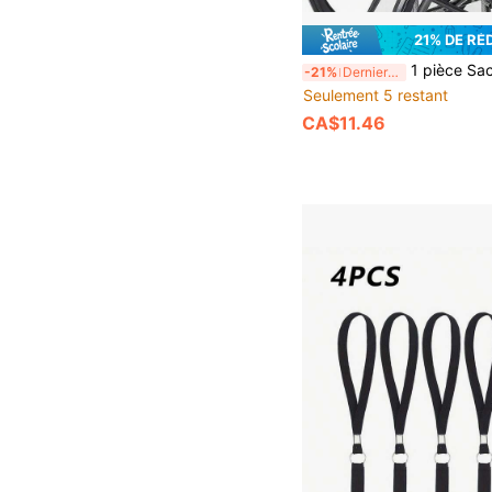
21% DE RÉ
1 pièce Sac de rangement latéral pour accoudoir de fauteuil roulant, résout les problèmes de voyage en fauteuil roulant, d'articles personnels encombrés, d'accès difficile, de chute facile, d'espace de rangement insuffisant, de voyage nocturne dangereux, conception multi-poches grande capacité pour un ra
-21%
Derniers 2 jours
Seulement 5 restant
CA$11.46