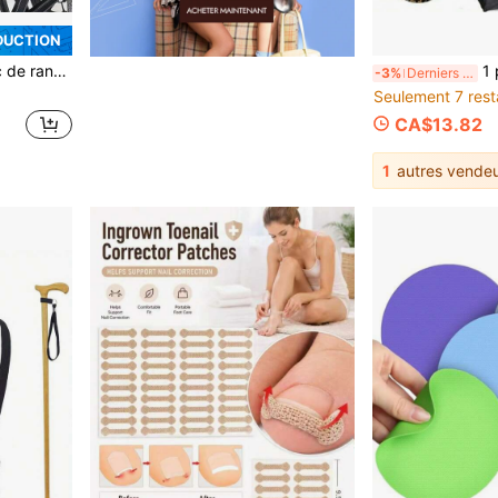
DUCTION
ngement organisé, durable et résistant à l'eau, conception de bande réfléchissante améliorant la visibilité nocturne, fixation à double sangle s'adaptant à la plupart des accoudoirs de fauteuil roulant
1 pièce/2 pièces Sac de rangement réfléchissant noir pur pour fauteuil 
-3%
Derniers 3 jours
Seulement 7 rest
CA$13.82
1
autres vendeu