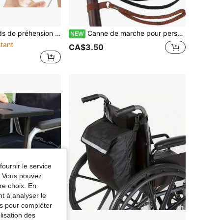
-bocal, 4 pièces de préhension en caoutchouc pour bocal, préhension multifonctionnelle pour femmes âgées aux mains faibles, gris, vert, bleu, violet
Canne de marche pour personnes âgées avec sangle de poignet antidérapante, tête de corde de serrage améliorée, corps de corde à motif durable, bâton de randonnée extérieur avec sangle de poignet anti-perte, antidérapant et anti-détachement
NEW
tant
CA$3.50
fournir le service
e. Vous pouvez
re choix. En
nt à analyser le
tés pour compléter
lisation des