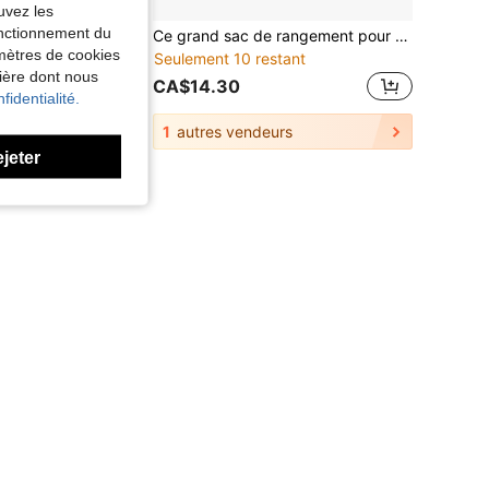
uvez les
fonctionnement du
ire, plateau de table à manger, porte-tasse en plastique pour les personnes handicapées, manger, lire, se reposer
Ce grand sac de rangement pour accoudoir de fauteuil roulant extérieur est un sac de rangement étanche, convenant parfaitement aux dossiers de fauteuils roulants électriques. Idéal pour les voyages ou l'utilisation quotidienne. Il offre un espace généreux pour ranger les essentiels (téléphones, bouteilles d'eau, médicaments), tout en...
amètres de cookies
Seulement 10 restant
nière dont nous
CA$14.30
fidentialité.
1
autres vendeurs
ejeter