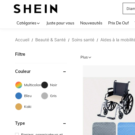
Blou
Use up 
Catégories
Juste pour vous
Nouveautés
Prix De Ouf
Accueil
Beauté & Santé
Soins santé
Aides à la mobilit
/
/
/
Filtre
Plus
Couleur
Multicolore
Noir
Bleu
Gris
Kaki
Type
Paniers, organisateurs et p