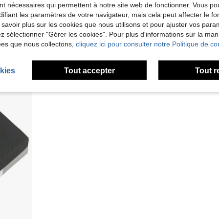
12% DE RÉDUCTION
nt nécessaires qui permettent à notre site web de fonctionner. Vous po
ifiant les paramètres de votre navigateur, mais cela peut affecter le 
teau mobile s'adapte à la plupart des déambulateurs pliables standards, amovible et facile à assembler
1 paire 2 pièces Chaussures de maintien pour fauteuil roulant avec sangles anti-chute - Fournit une fixation sécurisée des pieds pour les personnes âgées et les utilisateurs de fauteuils roulants, conception ergonomique, tissu respirant et sangles réglables, empêche le glissement et la chute, favorise le soutien de la posture et la stabilité, accessoires pour fauteuil roulant, chaussures de soins pour personnes âgées, chaussures confortables, construction de chaussures durable
Plateau de table accesso
-12%
Derniers 2 jours
Locale
-33%
 savoir plus sur les cookies que nous utilisons et pour ajuster vos par
Seulement 4 restant
CA$66.47
lez sélectionner "Gérer les cookies". Pour plus d'informations sur la ma
CA$19.18
ées que nous collectons,
cliquez ici pour consulter notre Politique de con
Estimé
kies
Tout accepter
Tout r