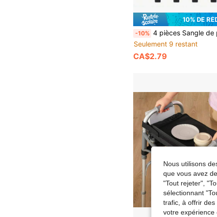
10% DE RÉ
4 pièces Sangle de poignet en nylon épais avec accessoires en métal et manchette de poignet - Cordon de canne de remplacement pour cannes, déambulateurs, aides à la mobilité - Con
-10%
Seulement 9 restant
CA$2.79
Nous utilisons des
que vous avez dem
"Tout rejeter", "
sélectionnant "To
trafic, à offrir d
votre expérience 