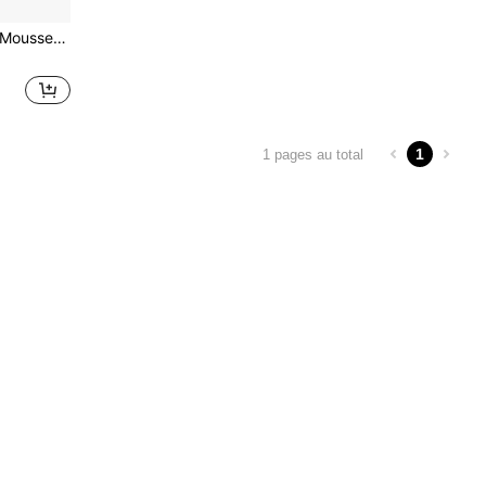
el-U-Seat, 18" X 22" X 3"
1
1 pages au total