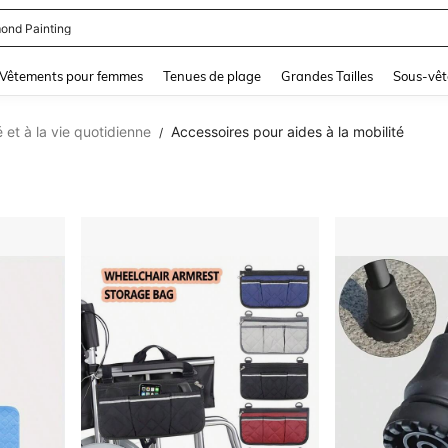
se Femme Chic
and down arrow keys to navigate search Dernière recherche and Rechercher et Tr
Vêtements pour femmes
Tenues de plage
Grandes Tailles
Sous-vêt
é et à la vie quotidienne
Accessoires pour aides à la mobilité
/