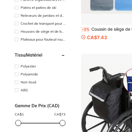
ochettes
Patins et patins de ski
Releveurs de jambes et de
cuisses
Crochet de transport pour d
éambulateurs
Coussin de siège de fauteuil roulant lavable et étanche - Coussin anti-fuite pour adultes âgés, conception respirante et confortable, facile à nettoyer, accessoire de soins aux personnes âgée
-2%
Housses de siège et de bar
re à roulettes
CA$7.43
Plateaux pour fauteuil roul
ant
Tissu/matériel
Polyester
Polyamide
Non-tissé
ABS
Gamme De Prix (CAD)
CA$
1
CA$
73