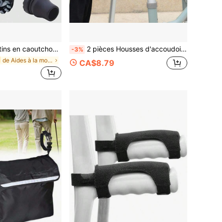
our déambulateur pour une mobilité facile à l'intérieur et à l'extérieur, accessoires de marche durables et résistants à l'usure
2 pièces Housses d'accoudoirs de déambulateur, Housses d'accoudoirs de fauteuil roulant, Coussinets d'accoudoirs de déambulateur ergonomiques pour le confort et le soutien
-3%
de Aides à la mobilité et à la vie quotidienne
CA$8.79