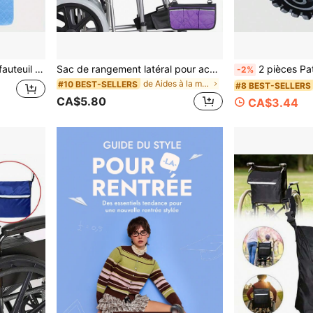
s, accessoire de fauteuil roulant moderne, coussin de fauteuil roulant
Sac de rangement latéral pour accoudoir de fauteuil roulant électrique/manuel, multi-poches multifonctions pour fauteuil roulant, sac de rangement pliable portable à suspendre pour sortir
2 pièces Patins en caoutchouc pour déambulateur, coussinets antidérapants, patins universels p
-2%
de Aides à la mobilité et à la vie quotidienne
#10 BEST-SELLERS
#8 BEST-SELLERS
CA$5.80
CA$3.44